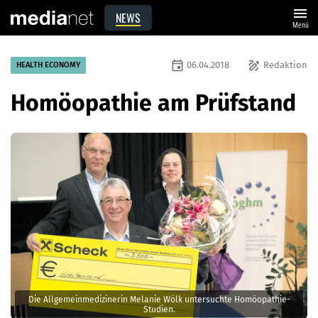
menu
NEWS
Menü
event
draw
06.04.2018
Redaktion
HEALTH ECONOMY
Homöopathie am Prüfstand
Die Allgemeinmedizinerin Melanie Wölk untersuchte Homöopathie-
Studien.