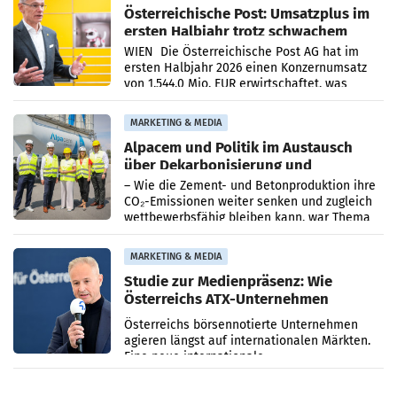
Österreichische Post: Umsatzplus im
ersten Halbjahr trotz schwachem
Briefgeschäft
WIEN Die Österreichische Post AG hat im
ersten Halbjahr 2026 einen Konzernumsatz
von 1.544,0 Mio. EUR erwirtschaftet, was
einem Plus von 3,8 Prozent gegenüber dem
Vergleichszeitraum
MARKETING & MEDIA
Alpacem und Politik im Austausch
über Dekarbonisierung und
Energiepreise
– Wie die Zement- und Betonproduktion ihre
CO₂-Emissionen weiter senken und zugleich
wettbewerbsfähig bleiben kann, war Thema
eines Treffens zwischen Staatssekretärin
Elisabeth
MARKETING & MEDIA
Studie zur Medienpräsenz: Wie
Österreichs ATX-Unternehmen
international wahrgenommen
Österreichs börsennotierte Unternehmen
werden
agieren längst auf internationalen Märkten.
Eine neue internationale
Medienresonanzanalyse untersucht die
weltweite Berichterstattung über