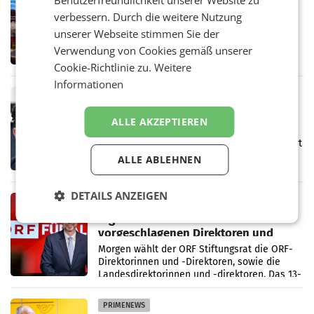
Benutzerfreundlichkeit unserer Website zu
„Join the Flow“ wird Österreichs
verbessern. Durch die weitere Nutzung
Pavillon bei der EXPO 2027
Das Konzept „Join the Flow“ von facts and
unserer Webseite stimmen Sie der
fiction, ZONE Media und PLANET architects
Verwendung von Cookies gemäß unserer
wird der österreichische Beitrag zur EXPO
Cookie-Richtlinie zu.
Weitere
2027 in Belgrad. Die Weltausstellung findet
von 15.
Informationen
MARKETING & MEDIA
Magenta Telekom erhöht
ALLE AKZEPTIEREN
Investitionen trotz leichtem
Umsatzrückgang
Der anhaltende Druck auf den Digitalstandort
Österreich spiegelt sich in den aktuellen
ALLE ABLEHNEN
Zahlen von Magenta Telekom wider. In den
ersten sechs Monaten des laufenden Jahres
verzeichnete
DETAILS ANZEIGEN
MARKETING & MEDIA
Pigs ORF-Dream-Team: Die
vorgeschlagenen Direktoren und
Direktorinnen
Morgen wählt der ORF Stiftungsrat die ORF-
Direktorinnen und -Direktoren, sowie die
Landesdirektorinnen und -direktoren. Das 13-
köpfige Wunschteam des ab 1. Jänner 2027
amtierenden
PRIMENEWS