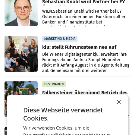
Sebastian Knabl wird Partner bei EY
Österreich
WIEN.Sebastian Knabl wird Partner bei EY
Österreich. In seiner neuen Funktion soll er
Banken und Finanzinstitute bei
regulatorischen Anforderungen, im
Risikomanagement und bei
Transformationsprojekten
MARKETING & MEDIA
kju: stellt Führungsteam neu auf
Die Wiener Digitalagentur kju: erweitert ihre
Führungsebene. Andrea Sampl-Neureiter
rückt mit Anfang August in die Agenturleitung
auf. Gemeinsam mit drei weiteren
Neubesetzungen entsteht
DESTINATION
Falkensteiner übernimmt Betrieb des
modernisierten Campingplatzes am
×
Wörthersee
KLAGENFURT AM WÖRTHERSEE. – Der
Diese Webseite verwendet
Falkensteiner Camping Wörthersee ist
offiziell eröffnet. Die Falkensteiner Michaeler
Cookies.
Tourism Group (FMTG) und die Stadtwerke
Klagenfurt haben den
Wir verwenden Cookies, um die
MARKETING & MEDIA