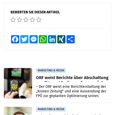
BEWERTEN SIE DIESEN ARTIKEL
Facebook
Twitter
Messenger
WhatsApp
LinkedIn
XING
Teilen
MARKETING & MEDIA
ORF weist Berichte über Abschaltung
von TV- und Radioempfang zurück
– Der ORF weist eine Berichterstattung der
„Kronen Zeitung“ und eine Aussendung der
FPÖ zur geplanten Optimierung seines
terrestrischen Sendernetzes zurück. Die
Darstellung,
MARKETING & MEDIA