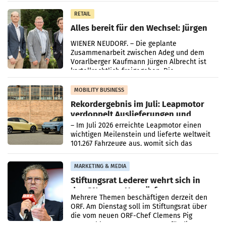
in Haag sowie im rund
RETAIL
Alles bereit für den Wechsel: Jürgen
Albrecht setzt ab 1.1.2027 auf Adeg
WIENER NEUDORF. – Die geplante
Zusammenarbeit zwischen Adeg und dem
Vorarlberger Kaufmann Jürgen Albrecht ist
kartellrechtlich freigegeben: Die
Bundeswettbewerbsbehörde und der
Bundeskartellanwalt
MOBILITY BUSINESS
Rekordergebnis im Juli: Leapmotor
verdoppelt Auslieferungen und
überschreitet die 100.000er-Marke
– Im Juli 2026 erreichte Leapmotor einen
wichtigen Meilenstein und lieferte weltweit
101.267 Fahrzeuge aus, womit sich das
Ergebnis gegenüber Juli 2025 mehr als
verdoppelte (+102
MARKETING & MEDIA
Stiftungsrat Lederer wehrt sich in
den SN gegen Vorwürfe
Mehrere Themen beschäftigen derzeit den
ORF. Am Dienstag soll im Stiftungsrat über
die vom neuen ORF-Chef Clemens Pig
vorgeschlagenen Besetzungen für die