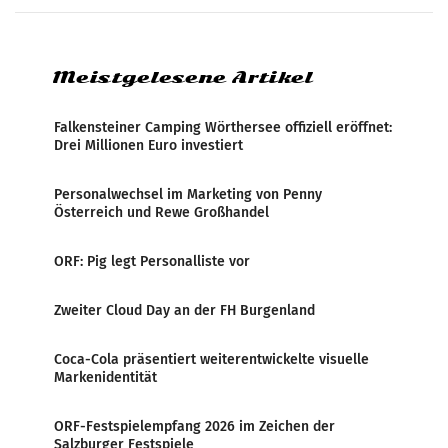
systematische Nachrichten-Manipulation und
Zensur bei der Agentur während der Zeit
Meistgelesene Artikel
Falkensteiner Camping Wörthersee offiziell eröffnet:
Drei Millionen Euro investiert
Personalwechsel im Marketing von Penny
Österreich und Rewe Großhandel
ORF: Pig legt Personalliste vor
Zweiter Cloud Day an der FH Burgenland
Coca-Cola präsentiert weiterentwickelte visuelle
Markenidentität
ORF-Festspielempfang 2026 im Zeichen der
Salzburger Festspiele