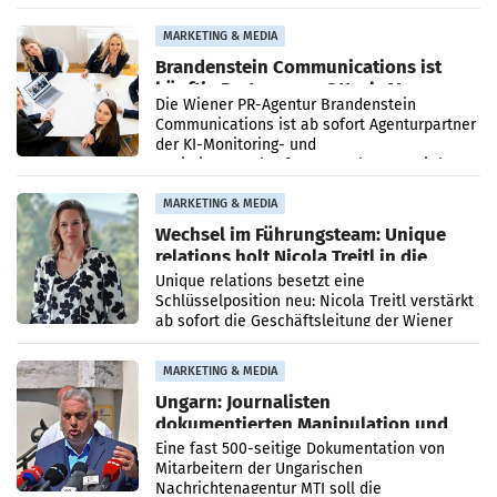
Direktionen abgestimmt werden.
MARKETING & MEDIA
Brandenstein Communications ist
künftig Partner von OtterlyAI
Die Wiener PR-Agentur Brandenstein
Communications ist ab sofort Agenturpartner
der KI-Monitoring- und
Optimierungsplattform OtterlyAI. Damit baut
die Agentur ihr Leistungsportfolio
MARKETING & MEDIA
Wechsel im Führungsteam: Unique
relations holt Nicola Treitl in die
Geschäftsleitung
Unique relations besetzt eine
Schlüsselposition neu: Nicola Treitl verstärkt
ab sofort die Geschäftsleitung der Wiener
PR-Agentur an der Seite von Josef Kalina und
Anna Kalina-Mahr.
MARKETING & MEDIA
Ungarn: Journalisten
dokumentierten Manipulation und
Zensur
Eine fast 500-seitige Dokumentation von
Mitarbeitern der Ungarischen
Nachrichtenagentur MTI soll die