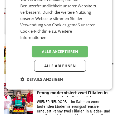
Vergleichszeitraum
Benutzerfreundlichkeit unserer Website zu
MARKETING & MEDIA
verbessern. Durch die weitere Nutzung
ProSiebenSat.1 spart und macht
überraschend viel Gewinn
unserer Webseite stimmen Sie der
UNTERFÖHRING/MAILAND/AMSTERDAM. Der
Verwendung von Cookies gemäß unserer
Fernsehkonzern ProSiebenSat.1 hat im
Cookie-Richtlinie zu.
Weitere
Frühjahr dank Kostensenkungen operativ
wieder Gewinn gemacht und die
Informationen
Markterwartung deutlich übertroffen.
RETAIL
ALLE AKZEPTIEREN
Eine Bühne für Zirkularität: ARA und
Müller informieren am POS über
Kreislauffähigkeit
Über den gesamten August hinweg rücken die
ALLE ABLEHNEN
Altstoff Recycling Austria AG (ARA) und der
Handelskonzern Müller die Initiative
„Kreislauf-Helden“ in allen österreichischen
DETAILS ANZEIGEN
Müller-Filialen
RETAIL
Penny modernisiert zwei Filialen in
Ober- und Niederösterreich
WIENER NEUDORF. – Im Rahmen einer
laufenden Modernisierungsoffensive
erneuert Penny zwei Filialen in Nieder- und
Oberösterreich. Die beiden Standorte liegen