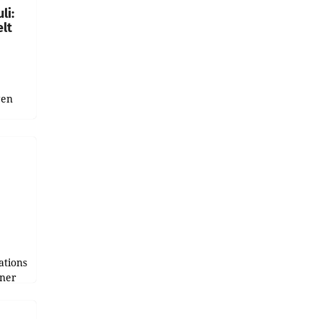
li:
lt
gen
uge
bnis
r als
tions
tner