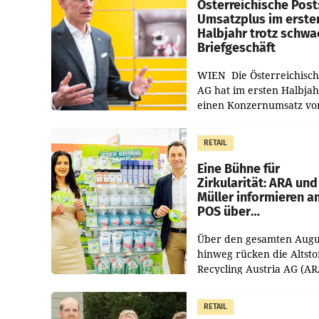
Österreichische Post
Umsatzplus im erste
Halbjahr trotz schw
Briefgeschäft
WIEN Die Österreichisch
AG hat im ersten Halbja
einen Konzernumsatz vo
1.544,0 Mio. EUR
erwirtschaftet, was eine
RETAIL
von 3,8 Prozent gegenüb
dem Vergleichszeitraum
Eine Bühne für
Zirkularität: ARA und
Müller informieren a
POS über
Kreislauffähigkeit
Über den gesamten Augu
hinweg rücken die Altsto
Recycling Austria AG (AR
und der Handelskonzern
Müller die Initiative „Krei
RETAIL
Helden“ in allen