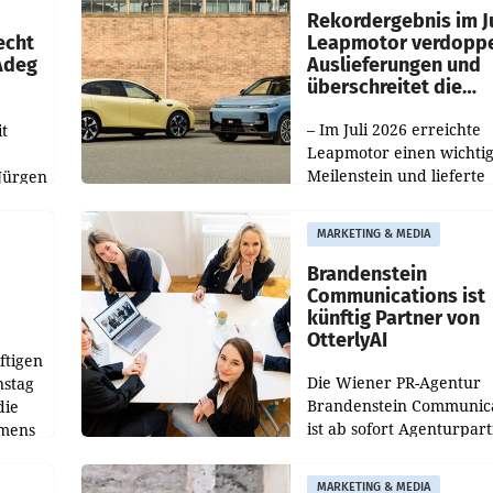
ilialen
Rekordergebnis im Ju
echt
Leapmotor verdoppe
 Adeg
Auslieferungen und
überschreitet die
100.000er-Marke
– Im Juli 2026 erreichte
t
Leapmotor einen wichti
Meilenstein und lieferte
Jürgen
weltweit 101.267 Fahrze
ich
aus, womit sich das Erge
MARKETING & MEDIA
gegenüber Juli 2025 meh
örde
verdoppelte (+102
walt
Brandenstein
Communications ist
künftig Partner von
OtterlyAI
ftigen
Die Wiener PR-Agentur
nstag
Brandenstein Communica
die
ist ab sofort Agenturpar
emens
der KI-Monitoring- und
Optimierungsplattform
MARKETING & MEDIA