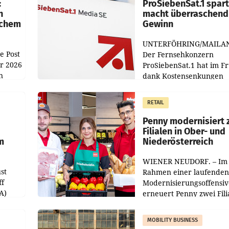
:
ProSiebenSat.1 spar
n
macht überraschend 
achem
Gewinn
UNTERFÖHRING/MAILA
e Post
Der Fernsehkonzern
hr 2026
ProSiebenSat.1 hat im F
n
dank Kostensenkungen
operativ wieder Gewinn
m Plus
gemacht und die
RETAIL
er
Markterwartung deutlic
übertroffen.
Penny modernisiert 
Filialen in Ober- und
m
Niederösterreich
WIENER NEUDORF. – Im
st
Rahmen einer laufenden
ff
Modernisierungsoffensiv
A)
erneuert Penny zwei Fili
Nieder- und Oberösterre
slauf-
Die beiden Standorte lie
MOBILITY BUSINESS
Haag sowie im rund