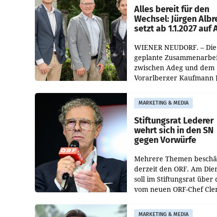
österreichischen Müller-F
Alles bereit für den
Wechsel: Jürgen Albr
setzt ab 1.1.2027 auf
WIENER NEUDORF. – Die
geplante Zusammenarbei
zwischen Adeg und dem
Vorarlberger Kaufmann 
Albrecht ist kartellrechtl
freigegeben: Die
MARKETING & MEDIA
Bundeswettbewerbsbeh
und der Bundeskartellan
Stiftungsrat Lederer
wehrt sich in den SN
gegen Vorwürfe
Mehrere Themen beschä
derzeit den ORF. Am Die
soll im Stiftungsrat über 
vom neuen ORF-Chef Cl
Pig vorgeschlagenen
Besetzungen für die
MARKETING & MEDIA