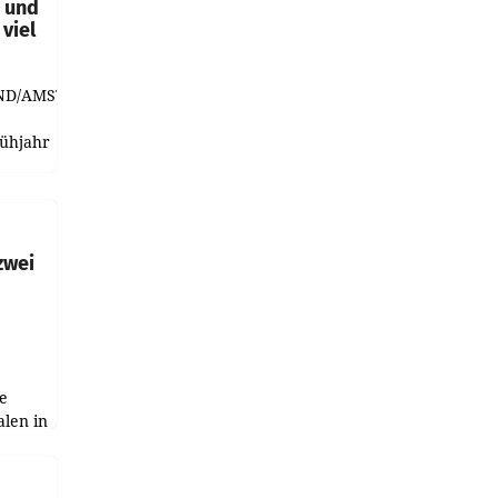
t und
viel
ND/AMSTERDAM.
rühjahr
h
zwei
e
alen in
ich.
gen in