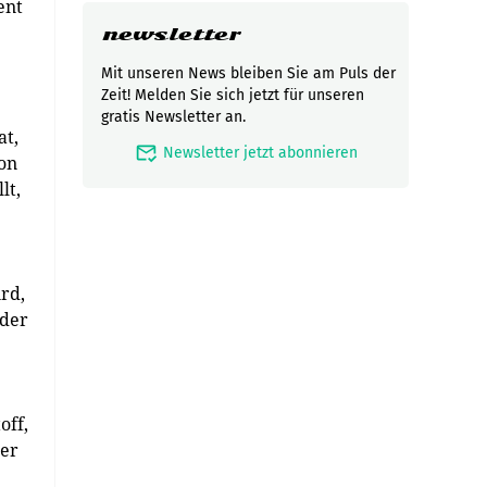
ent
newsletter
Mit unseren News bleiben Sie am Puls der
Zeit! Melden Sie sich jetzt für unseren
gratis Newsletter an.
at,
mark_email_read
Newsletter jetzt abonnieren
von
lt,
rd,
 der
off,
der