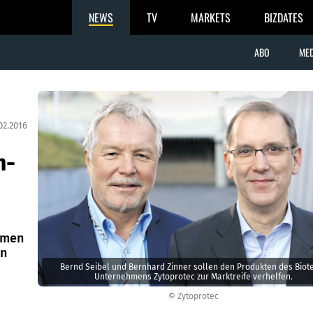
NEWS
TV
MARKETS
BIZDATES
ABO
MED
02.2016
h-
m
hmen
in
Bernd Seibel und Bernhard Zinner sollen den Produkten des Biot
Unternehmens Zytoprotec zur Marktreife verhelfen.
© Zytoprotec