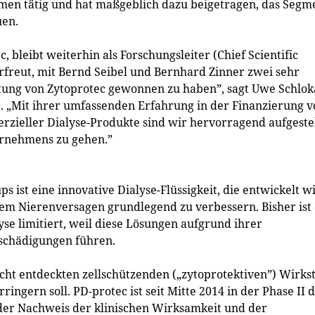
hmen tätig und hat maßgeblich dazu beigetragen, das Segm
uen.
 bleibt weiterhin als Forschungsleiter (Chief Scientific
 erfreut, mit Bernd Seibel und Bernhard Zinner zwei sehr
tung von Zytoprotec gewonnen zu haben”, sagt Uwe Schlok
c. „Mit ihrer umfassenden Erfahrung in der Finanzierung 
ieller Dialyse-Produkte sind wir hervorragend aufgestel
ernehmens zu gehen.”
 ist eine innovative Dialyse-Flüssigkeit, die entwickelt wi
em Nierenversagen grundlegend zu verbessern. Bisher ist
yse limitiert, weil diese Lösungen aufgrund ihrer
chädigungen führen.
cht entdeckten zellschützenden („zytoprotektiven”) Wirkst
ngern soll. PD-protec ist seit Mitte 2014 in der Phase II 
t der Nachweis der klinischen Wirksamkeit und der