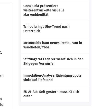
Coca-Cola präsentiert
weiterentwickelte visuelle
Markenidentität
Tchibo bringt Ube-Trend nach
Österreich
McDonald’s baut neues Restaurant in
Waidhofen/Ybbs
c,
Stiftungsrat Lederer wehrt sich in den
SN gegen Vorwürfe
en
Immobilien-Analyse: Eigentumsquote
sinkt auf Tiefstand
EU AI-Act: Seit gestern muss KI sich
outen
im
ls