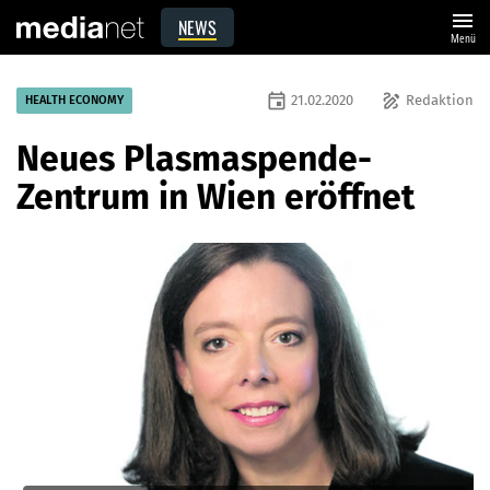
menu
NEWS
Menü
event
draw
21.02.2020
Redaktion
HEALTH ECONOMY
Neues Plasmaspende-
Zentrum in Wien eröffnet