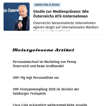
verzeichnete
MARKETING & MEDIA
Studie zur Medienpräsenz: Wie
Österreichs ATX-Unternehmen
international wahrgenommen
Österreichs börsennotierte Unternehmen
werden
agieren längst auf internationalen Märkten.
Eine neue internationale
Medienresonanzanalyse untersucht die
weltweite Berichterstattung über
Meistgelesene Artikel
Personalwechsel im Marketing von Penny
Österreich und Rewe Großhandel
ORF: Pig legt Personalliste vor
ORF-Festspielempfang 2026 im Zeichen der
Salzburger Festspiele
Coca-Cola präsentiert weiterentwickelte visuelle