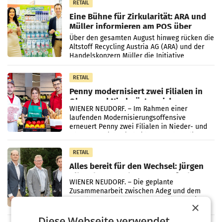
RETAIL
Eine Bühne für Zirkularität: ARA und
Müller informieren am POS über
Kreislauffähigkeit
Über den gesamten August hinweg rücken die
Altstoff Recycling Austria AG (ARA) und der
Handelskonzern Müller die Initiative
„Kreislauf-Helden“ in allen österreichischen
Müller-Filialen
RETAIL
Penny modernisiert zwei Filialen in
Ober- und Niederösterreich
WIENER NEUDORF. – Im Rahmen einer
laufenden Modernisierungsoffensive
erneuert Penny zwei Filialen in Nieder- und
Oberösterreich. Die beiden Standorte liegen
in Haag sowie im rund
RETAIL
Alles bereit für den Wechsel: Jürgen
Albrecht setzt ab 1.1.2027 auf Adeg
WIENER NEUDORF. – Die geplante
Zusammenarbeit zwischen Adeg und dem
Vorarlberger Kaufmann Jürgen Albrecht ist
×
kartellrechtlich freigegeben: Die
Bundeswettbewerbsbehörde und der
Diese Webseite verwendet