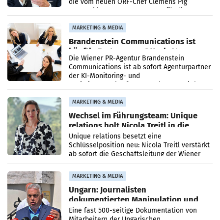
die vom neuen ORF-Chef Clemens Pig
vorgeschlagenen Besetzungen für die
Direktionen abgestimmt werden.
MARKETING & MEDIA
Brandenstein Communications ist
künftig Partner von OtterlyAI
Die Wiener PR-Agentur Brandenstein
Communications ist ab sofort Agenturpartner
der KI-Monitoring- und
Optimierungsplattform OtterlyAI. Damit baut
die Agentur ihr Leistungsportfolio
MARKETING & MEDIA
Wechsel im Führungsteam: Unique
relations holt Nicola Treitl in die
Geschäftsleitung
Unique relations besetzt eine
Schlüsselposition neu: Nicola Treitl verstärkt
ab sofort die Geschäftsleitung der Wiener
PR-Agentur an der Seite von Josef Kalina und
Anna Kalina-Mahr.
MARKETING & MEDIA
Ungarn: Journalisten
dokumentierten Manipulation und
Zensur
Eine fast 500-seitige Dokumentation von
Mitarbeitern der Ungarischen