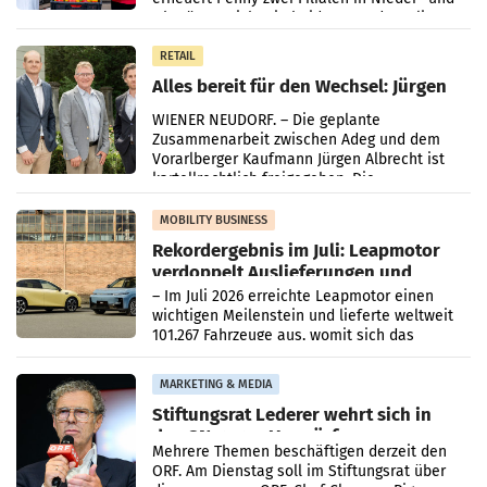
Oberösterreich. Die beiden Standorte liegen
in Haag sowie im rund
RETAIL
Alles bereit für den Wechsel: Jürgen
Albrecht setzt ab 1.1.2027 auf Adeg
WIENER NEUDORF. – Die geplante
Zusammenarbeit zwischen Adeg und dem
Vorarlberger Kaufmann Jürgen Albrecht ist
kartellrechtlich freigegeben: Die
Bundeswettbewerbsbehörde und der
Bundeskartellanwalt
MOBILITY BUSINESS
Rekordergebnis im Juli: Leapmotor
verdoppelt Auslieferungen und
überschreitet die 100.000er-Marke
– Im Juli 2026 erreichte Leapmotor einen
wichtigen Meilenstein und lieferte weltweit
101.267 Fahrzeuge aus, womit sich das
Ergebnis gegenüber Juli 2025 mehr als
verdoppelte (+102
MARKETING & MEDIA
Stiftungsrat Lederer wehrt sich in
den SN gegen Vorwürfe
Mehrere Themen beschäftigen derzeit den
ORF. Am Dienstag soll im Stiftungsrat über