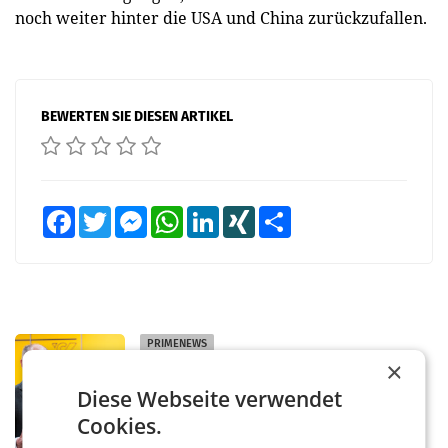
noch weiter hinter die USA und China zurückzufallen.
BEWERTEN SIE DIESEN ARTIKEL
Facebook
Twitter
Messenger
WhatsApp
LinkedIn
XING
Teilen
PRIMENEWS
×
Österreichische Post: Umsatzplus im
ersten Halbjahr trotz schwachem
Diese Webseite verwendet
Briefgeschäft
WIEN Die Österreichische Post AG hat im
Cookies.
ersten Halbjahr 2026 einen Konzernumsatz