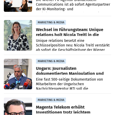
Communications ist ab sofort Agenturpartner
der KI-Monitoring- und
Optimierungsplattform OtterlyAI. Damit baut
die Agentur ihr Leistungsportfolio
MARKETING & MEDIA
Wechsel im Führungsteam: Unique
relations holt Nicola Treitl in die
Geschäftsleitung
Unique relations besetzt eine
Schlüsselposition neu: Nicola Treitl verstärkt
ab sofort die Geschäftsleitung der Wiener
PR-Agentur an der Seite von Josef Kalina und
Anna Kalina-Mahr.
MARKETING & MEDIA
Ungarn: Journalisten
dokumentierten Manipulation und
Zensur
Eine fast 500-seitige Dokumentation von
Mitarbeitern der Ungarischen
Nachrichtenagentur MTI soll die
systematische Nachrichten-Manipulation und
Zensur bei der Agentur während der Zeit
MARKETING & MEDIA
Magenta Telekom erhöht
Investitionen trotz leichtem