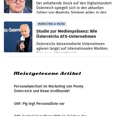
Umsatzrückgang
Der anhaltende Druck auf den Digitalstandort
Österreich spiegelt sich in den aktuellen
Zahlen von Magenta Telekom wider. In den
ersten sechs Monaten des laufenden Jahres
verzeichnete
MARKETING & MEDIA
Studie zur Medienpräsenz: Wie
Österreichs ATX-Unternehmen
international wahrgenommen
Österreichs börsennotierte Unternehmen
werden
agieren längst auf internationalen Märkten.
Eine neue internationale
Medienresonanzanalyse untersucht die
weltweite Berichterstattung über
Meistgelesene Artikel
Personalwechsel im Marketing von Penny
Österreich und Rewe Großhandel
ORF: Pig legt Personalliste vor