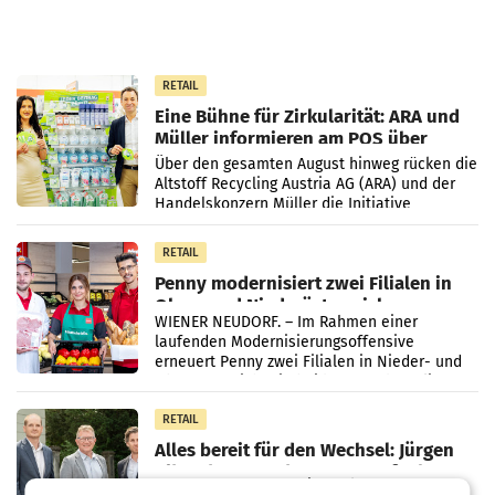
RETAIL
Eine Bühne für Zirkularität: ARA und
Müller informieren am POS über
Kreislauffähigkeit
Über den gesamten August hinweg rücken die
Altstoff Recycling Austria AG (ARA) und der
Handelskonzern Müller die Initiative
„Kreislauf-Helden“ in allen österreichischen
Müller-Filialen
RETAIL
Penny modernisiert zwei Filialen in
Ober- und Niederösterreich
WIENER NEUDORF. – Im Rahmen einer
laufenden Modernisierungsoffensive
erneuert Penny zwei Filialen in Nieder- und
Oberösterreich. Die beiden Standorte liegen
in Haag sowie im rund
RETAIL
Alles bereit für den Wechsel: Jürgen
Albrecht setzt ab 1.1.2027 auf Adeg
WIENER NEUDORF. – Die geplante