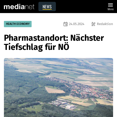
menu
NEWS
Menü
event
draw
24.05.2024
Redaktion
HEALTH ECONOMY
Pharmastandort: Nächster
Tiefschlag für NÖ