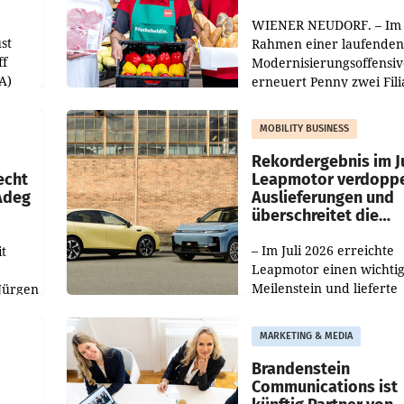
WIENER NEUDORF. – Im
st
Rahmen einer laufenden
ff
Modernisierungsoffensiv
A)
erneuert Penny zwei Fili
Nieder- und Oberösterre
slauf-
Die beiden Standorte lie
MOBILITY BUSINESS
Haag sowie im rund
ilialen
Rekordergebnis im Ju
echt
Leapmotor verdoppe
 Adeg
Auslieferungen und
überschreitet die
100.000er-Marke
– Im Juli 2026 erreichte
t
Leapmotor einen wichti
Meilenstein und lieferte
Jürgen
weltweit 101.267 Fahrze
ich
aus, womit sich das Erge
MARKETING & MEDIA
gegenüber Juli 2025 meh
örde
verdoppelte (+102
walt
Brandenstein
Communications ist