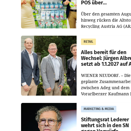
POS über
Kreislauffähigkeit
Über den gesamten Augu
hinweg rücken die Altsto
Recycling Austria AG (AR
und der Handelskonzern
Müller die Initiative „Krei
RETAIL
Helden“ in allen
österreichischen Müller-F
Alles bereit für den
Wechsel: Jürgen Albr
setzt ab 1.1.2027 auf
WIENER NEUDORF. – Die
geplante Zusammenarbei
zwischen Adeg und dem
Vorarlberger Kaufmann 
Albrecht ist kartellrechtl
freigegeben: Die
MARKETING & MEDIA
Bundeswettbewerbsbeh
und der Bundeskartellan
Stiftungsrat Lederer
wehrt sich in den SN