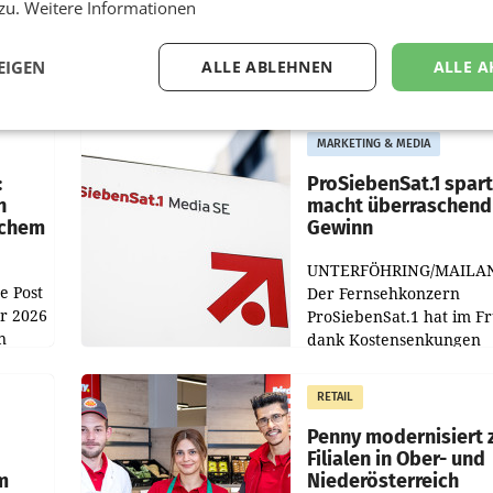
 zu.
Weitere Informationen
EIGEN
ALLE ABLEHNEN
ALLE A
MARKETING & MEDIA
:
ProSiebenSat.1 spar
n
macht überraschend 
achem
Gewinn
UNTERFÖHRING/MAILA
e Post
Der Fernsehkonzern
hr 2026
ProSiebenSat.1 hat im F
n
dank Kostensenkungen
operativ wieder Gewinn
m Plus
gemacht und die
RETAIL
er
Markterwartung deutlic
übertroffen.
Penny modernisiert 
Filialen in Ober- und
m
Niederösterreich