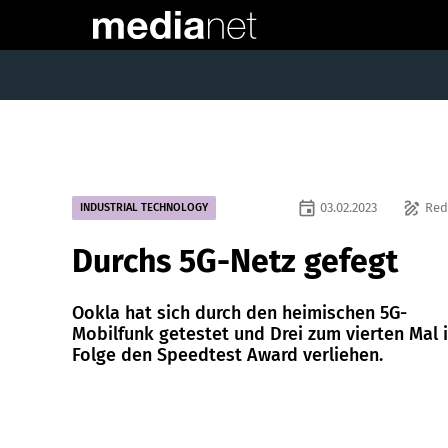
event
draw
03.02.2023
Red
INDUSTRIAL TECHNOLOGY
Durchs 5G-Netz gefegt
Ookla hat sich durch den heimischen 5G-
Mobilfunk getestet und Drei zum vierten Mal 
Folge den Speedtest Award verliehen.