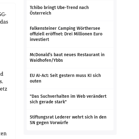
Tchibo bringt Ube-Trend nach
Österreich
5G-
 das
Falkensteiner Camping Wörthersee
offiziell eröffnet: Drei Millionen Euro
investiert
McDonald’s baut neues Restaurant in
Waidhofen/Ybbs
nd
EU AI-Act: Seit gestern muss KI sich
s.
outen
etz
"Das Suchverhalten im Web verändert
sich gerade stark"
Stiftungsrat Lederer wehrt sich in den
SN gegen Vorwürfe
ten