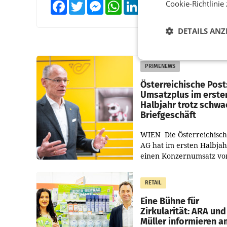
Cookie-Richtlinie
Facebook
Twitter
Messenger
WhatsApp
LinkedIn
XING
Teilen
DETAILS ANZ
PRIMENEWS
Österreichische Post
Umsatzplus im erste
Halbjahr trotz schw
Briefgeschäft
WIEN Die Österreichisch
AG hat im ersten Halbja
einen Konzernumsatz vo
1.544,0 Mio. EUR
erwirtschaftet, was eine
RETAIL
von 3,8 Prozent gegenüb
dem Vergleichszeitraum
Eine Bühne für
Zirkularität: ARA und
Müller informieren a