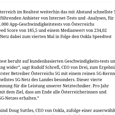
terreich im Realtest weiterhin das mit Abstand schnellste 
führenden Anbieter von Internet-Tests und -Analysen, für
2.000 App-Geschwindigkeitstests von Österreichs
ed Score von 185,5 und einem Medianwert von 234,02
Netz dabei zum vierten Mal in Folge den Ookla Speedtest
dtest beruht auf kundenbasierten Geschwindigkeits-tests u
ung wider”, sagt Rudolf Schrefl, CEO von Drei, zum Ergebni
rster Betreiber Österreichs 5G mit einem reinen 5G-Kernn
nellstes 5G-Netz des Landes besonders. Dieser vierte
kennung für die Leistung unserer Netztechniker. Pro Jahr
 mit dem Ziel, dass am Ende alle Österreicherinnen und
5G-Netzes erhalten.”
ind Doug Suttles, CEO von Ookla, zufolge einer auserwähl