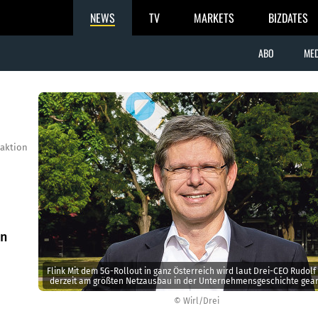
NEWS
TV
MARKETS
BIZDATES
ABO
MED
aktion
in
Flink Mit dem 5G-Rollout in ganz Österreich wird laut Drei-CEO Rudolf
derzeit am größten Netzausbau in der Unternehmensgeschichte gear
© Wirl/Drei