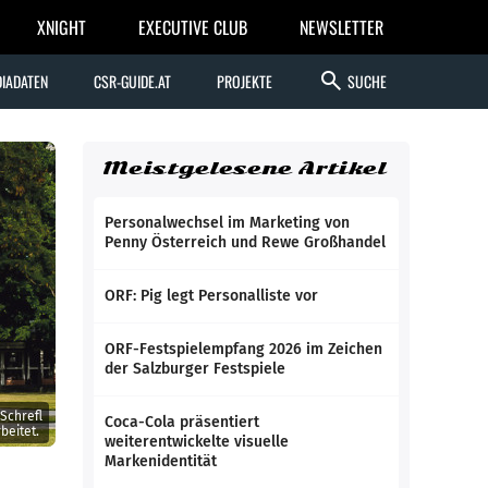
XNIGHT
EXECUTIVE CLUB
NEWSLETTER
search
IADATEN
CSR-GUIDE.AT
PROJEKTE
SUCHE
Meistgelesene Artikel
Personalwechsel im Marketing von
Penny Österreich und Rewe Großhandel
ORF: Pig legt Personalliste vor
ORF-Festspielempfang 2026 im Zeichen
der Salzburger Festspiele
 Schrefl
Coca-Cola präsentiert
beitet.
weiterentwickelte visuelle
Markenidentität