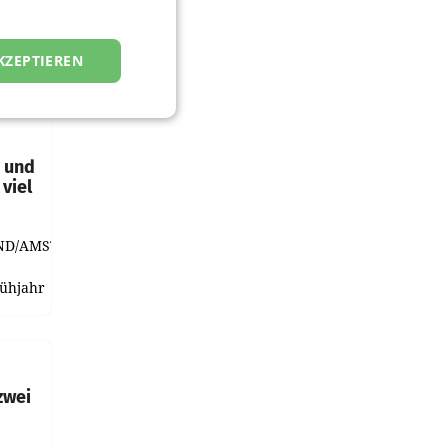
KZEPTIEREN
t und
viel
ND/AMSTERDAM.
rühjahr
h
zwei