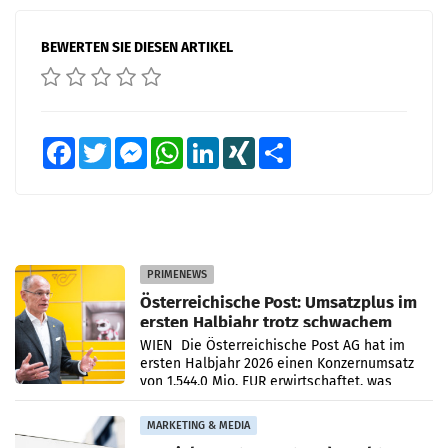
BEWERTEN SIE DIESEN ARTIKEL
Facebook
Twitter
Messenger
WhatsApp
LinkedIn
XING
Teilen
PRIMENEWS
Österreichische Post: Umsatzplus im
ersten Halbjahr trotz schwachem
Briefgeschäft
WIEN Die Österreichische Post AG hat im
ersten Halbjahr 2026 einen Konzernumsatz
von 1.544,0 Mio. EUR erwirtschaftet, was
einem Plus von 3,8 Prozent gegenüber dem
Vergleichszeitraum
MARKETING & MEDIA