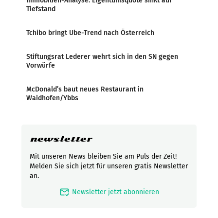
Immobilien-Analyse: Eigentumsquote sinkt auf
Tiefstand
Tchibo bringt Ube-Trend nach Österreich
Stiftungsrat Lederer wehrt sich in den SN gegen
Vorwürfe
McDonald’s baut neues Restaurant in
Waidhofen/Ybbs
newsletter
Mit unseren News bleiben Sie am Puls der Zeit!
Melden Sie sich jetzt für unseren gratis Newsletter
an.
mark_email_read
Newsletter jetzt abonnieren