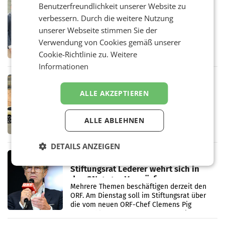
RETAIL
Benutzerfreundlichkeit unserer Website zu
Alles bereit für den Wechsel: Jürgen
verbessern. Durch die weitere Nutzung
Albrecht setzt ab 1.1.2027 auf Adeg
unserer Webseite stimmen Sie der
WIENER NEUDORF. – Die geplante
Verwendung von Cookies gemäß unserer
Zusammenarbeit zwischen Adeg und dem
Vorarlberger Kaufmann Jürgen Albrecht ist
Cookie-Richtlinie zu.
Weitere
kartellrechtlich freigegeben: Die
Informationen
Bundeswettbewerbsbehörde und der
Bundeskartellanwalt
MOBILITY BUSINESS
Rekordergebnis im Juli: Leapmotor
ALLE AKZEPTIEREN
verdoppelt Auslieferungen und
überschreitet die 100.000er-Marke
– Im Juli 2026 erreichte Leapmotor einen
ALLE ABLEHNEN
wichtigen Meilenstein und lieferte weltweit
101.267 Fahrzeuge aus, womit sich das
Ergebnis gegenüber Juli 2025 mehr als
DETAILS ANZEIGEN
verdoppelte (+102
MARKETING & MEDIA
Stiftungsrat Lederer wehrt sich in
den SN gegen Vorwürfe
Mehrere Themen beschäftigen derzeit den
ORF. Am Dienstag soll im Stiftungsrat über
die vom neuen ORF-Chef Clemens Pig
vorgeschlagenen Besetzungen für die
Direktionen abgestimmt werden.