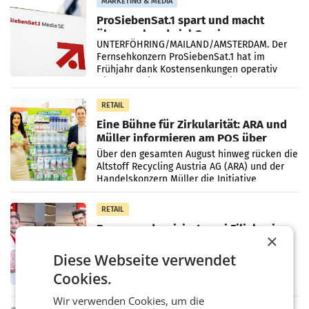
MARKETING & MEDIA
ProSiebenSat.1 spart und macht
überraschend viel Gewinn
UNTERFÖHRING/MAILAND/AMSTERDAM. Der
Fernsehkonzern ProSiebenSat.1 hat im
Frühjahr dank Kostensenkungen operativ
wieder Gewinn gemacht und die
Markterwartung deutlich übertroffen.
RETAIL
Eine Bühne für Zirkularität: ARA und
Müller informieren am POS über
Kreislauffähigkeit
Über den gesamten August hinweg rücken die
Altstoff Recycling Austria AG (ARA) und der
Handelskonzern Müller die Initiative
„Kreislauf-Helden“ in allen österreichischen
Müller-Filialen
RETAIL
Penny modernisiert zwei Filialen in
×
Ober- und Niederösterreich
WIENER NEUDORF. – Im Rahmen einer
Diese Webseite verwendet
laufenden Modernisierungsoffensive
Cookies.
erneuert Penny zwei Filialen in Nieder- und
Oberösterreich. Die beiden Standorte liegen
Wir verwenden Cookies, um die
in Haag sowie im rund