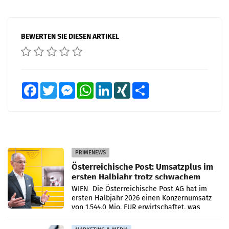
BEWERTEN SIE DIESEN ARTIKEL
Facebook
Twitter
Messenger
WhatsApp
LinkedIn
XING
Teilen
PRIMENEWS
Österreichische Post: Umsatzplus im
ersten Halbjahr trotz schwachem
Briefgeschäft
WIEN Die Österreichische Post AG hat im
ersten Halbjahr 2026 einen Konzernumsatz
von 1.544,0 Mio. EUR erwirtschaftet, was
einem Plus von 3,8 Prozent gegenüber dem
Vergleichszeitraum