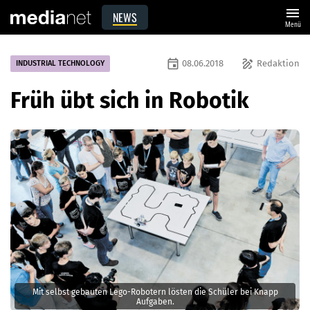
menu
NEWS
Menü
event
draw
08.06.2018
Redaktion
INDUSTRIAL TECHNOLOGY
Früh übt sich in Robotik
Mit selbst gebauten Lego-Robotern lösten die Schüler bei Knapp
Aufgaben.