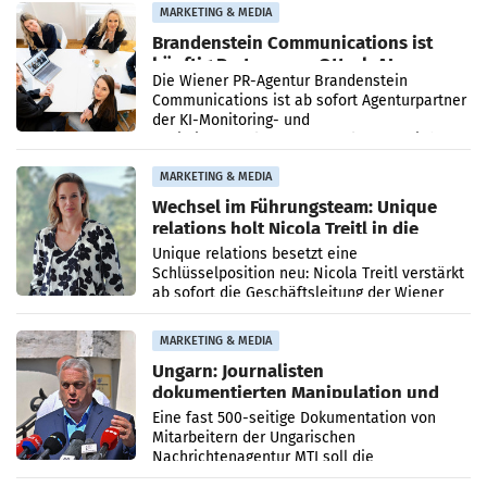
MARKETING & MEDIA
Brandenstein Communications ist
künftig Partner von OtterlyAI
Die Wiener PR-Agentur Brandenstein
Communications ist ab sofort Agenturpartner
der KI-Monitoring- und
Optimierungsplattform OtterlyAI. Damit baut
die Agentur ihr Leistungsportfolio
MARKETING & MEDIA
Wechsel im Führungsteam: Unique
relations holt Nicola Treitl in die
Geschäftsleitung
Unique relations besetzt eine
Schlüsselposition neu: Nicola Treitl verstärkt
ab sofort die Geschäftsleitung der Wiener
PR-Agentur an der Seite von Josef Kalina und
Anna Kalina-Mahr.
MARKETING & MEDIA
Ungarn: Journalisten
dokumentierten Manipulation und
Zensur
Eine fast 500-seitige Dokumentation von
Mitarbeitern der Ungarischen
Nachrichtenagentur MTI soll die
systematische Nachrichten-Manipulation und