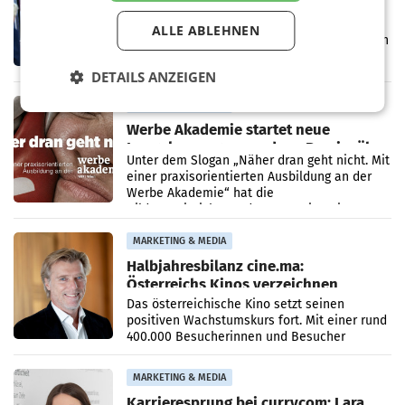
im März 2027
LOS ANGELES Die geplante Übernahme des
ALLE ABLEHNEN
Hollywood-Urgesteins Warner Brothers durch
den Rivalen Paramount wird noch lange in
der Schwebe bleiben. Eine Richterin setzte
DETAILS ANZEIGEN
den Prozess zu
MARKETING & MEDIA
Werbe Akademie startet neue
Imagekampagne rund um Praxisnähe
Unter dem Slogan „Näher dran geht nicht. Mit
einer praxisorientierten Ausbildung an der
Werbe Akademie“ hat die
Bildungseinrichtung des WIFI Wien eine neue
Imagekampagne gestartet.
MARKETING & MEDIA
Halbjahresbilanz cine.ma:
Österreichs Kinos verzeichnen
400.000 Besucher mehr
Das österreichische Kino setzt seinen
positiven Wachstumskurs fort. Mit einer rund
400.000 Besucherinnen und Besucher
höheren Nettoreichweite im ersten Halbjahr
2026 gegenüber dem
MARKETING & MEDIA
Karrieresprung bei currycom: Lara