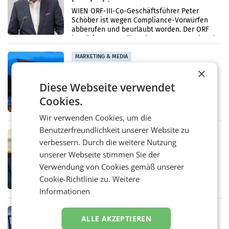
beurlaubt
WIEN ORF-III-Co-Geschäftsführer Peter
Schöber ist wegen Compliance-Vorwürfen
abberufen und beurlaubt worden. Der ORF
bestätigte gegenüber der APA entsprechende
Medienberichte.
MARKETING & MEDIA
ORF-Kulturmatinee widmet sich 20
×
Jahren Grafenegg Festival und Peter
Diese Webseite verwendet
Simonischek
Am Sonntag, dem 9. August 2026, begleitet
Cookies.
Lillian Moschen das Publikum ab 9.05 Uhr
durch die ORF-„Kulturmatinee“. Die Sendung
Wir verwenden Cookies, um die
startet mit der Dokumentation „20 Jahre
Benutzerfreundlichkeit unserer Website zu
Grafenegg
MARKETING & MEDIA
verbessern. Durch die weitere Nutzung
APA-Comm-Ranking: Christian
unserer Webseite stimmen Sie der
Stocker mit höchster Medienpräsenz
Verwendung von Cookies gemäß unserer
im Juli
Das APA-Comm-Politik-Ranking untersucht
Cookie-Richtlinie zu.
Weitere
monatlich die Berichterstattung von zwölf
österreichischen Tageszeitungen und
Informationen
analysiert, welche Politikerinnen und
Politiker Österreichs die
MARKETING & MEDIA
ALLE AKZEPTIEREN
Prozess zu Warner-Übernahme erst