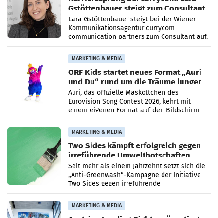
Gstöttenbauer steigt zum Consultant
auf
Lara Gstöttenbauer steigt bei der Wiener
Kommunikationsagentur currycom
communication partners zum Consultant auf.
Die 27-jährige Beraterin betreut Kundinnen
und Kunden in den Bereichen
MARKETING & MEDIA
ORF Kids startet neues Format „Auri
und Du“ rund um die Träume junger
Menschen
Auri, das offizielle Maskottchen des
Eurovision Song Contest 2026, kehrt mit
einem eigenen Format auf den Bildschirm
zurück. In der neuen Sendung „Auri und Du“
bei ORF Kids steht
MARKETING & MEDIA
Two Sides kämpft erfolgreich gegen
irreführende Umweltbotschaften
beim Papiereinsatz
Seit mehr als einem Jahrzehnt setzt sich die
„Anti-Greenwash“-Kampagne der Initiative
Two Sides gegen irreführende
Umweltaussagen bei Papierkommunikation
und papierbasierten Verpackungen
MARKETING & MEDIA