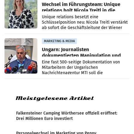
Wechsel im Führungsteam: Unique
relations holt Nicola Treitl in die
Geschäftsleitung
Unique relations besetzt eine
Schlüsselposition neu: Nicola Treitl verstärkt
ab sofort die Geschäftsleitung der Wiener
PR-Agentur an der Seite von Josef Kalina und
Anna Kalina-Mahr.
MARKETING & MEDIA
Ungarn: Journalisten
dokumentierten Manipulation und
Zensur
Eine fast 500-seitige Dokumentation von
Mitarbeitern der Ungarischen
Nachrichtenagentur MTI soll die
systematische Nachrichten-Manipulation und
Zensur bei der Agentur während der Zeit
Meistgelesene Artikel
Falkensteiner Camping Wörthersee offiziell eröffnet:
Drei Millionen Euro investiert
Personalwechsel im Marketing von Penny