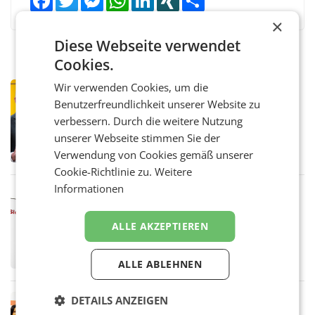
×
Diese Webseite verwendet
Cookies.
Wir verwenden Cookies, um die
PRIMENEWS
Benutzerfreundlichkeit unserer Website zu
Österreichische Post: Umsatzplus im
ersten Halbjahr trotz schwachem
verbessern. Durch die weitere Nutzung
Briefgeschäft
WIEN Die Österreichische Post AG hat im
unserer Webseite stimmen Sie der
ersten Halbjahr 2026 einen Konzernumsatz
Verwendung von Cookies gemäß unserer
von 1.544,0 Mio. EUR erwirtschaftet, was
Cookie-Richtlinie zu.
Weitere
einem Plus von 3,8 Prozent gegenüber dem
Vergleichszeitraum
Informationen
MARKETING & MEDIA
ProSiebenSat.1 spart und macht
überraschend viel Gewinn
ALLE AKZEPTIEREN
UNTERFÖHRING/MAILAND/AMSTERDAM. Der
Fernsehkonzern ProSiebenSat.1 hat im
Frühjahr dank Kostensenkungen operativ
ALLE ABLEHNEN
wieder Gewinn gemacht und die
Markterwartung deutlich übertroffen.
DETAILS ANZEIGEN
RETAIL