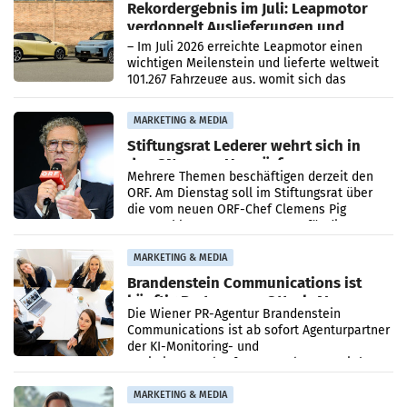
Rekordergebnis im Juli: Leapmotor
verdoppelt Auslieferungen und
überschreitet die 100.000er-Marke
– Im Juli 2026 erreichte Leapmotor einen
wichtigen Meilenstein und lieferte weltweit
101.267 Fahrzeuge aus, womit sich das
Ergebnis gegenüber Juli 2025 mehr als
verdoppelte (+102
MARKETING & MEDIA
Stiftungsrat Lederer wehrt sich in
den SN gegen Vorwürfe
Mehrere Themen beschäftigen derzeit den
ORF. Am Dienstag soll im Stiftungsrat über
die vom neuen ORF-Chef Clemens Pig
vorgeschlagenen Besetzungen für die
Direktionen abgestimmt werden.
MARKETING & MEDIA
Brandenstein Communications ist
künftig Partner von OtterlyAI
Die Wiener PR-Agentur Brandenstein
Communications ist ab sofort Agenturpartner
der KI-Monitoring- und
Optimierungsplattform OtterlyAI. Damit baut
die Agentur ihr Leistungsportfolio
MARKETING & MEDIA