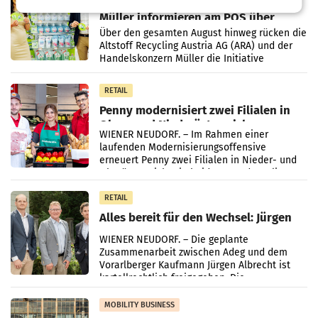
Eine Bühne für Zirkularität: ARA und
Müller informieren am POS über
Kreislauffähigkeit
Über den gesamten August hinweg rücken die
Altstoff Recycling Austria AG (ARA) und der
Handelskonzern Müller die Initiative
„Kreislauf-Helden“ in allen österreichischen
Müller-Filialen
RETAIL
Penny modernisiert zwei Filialen in
Ober- und Niederösterreich
WIENER NEUDORF. – Im Rahmen einer
laufenden Modernisierungsoffensive
erneuert Penny zwei Filialen in Nieder- und
Oberösterreich. Die beiden Standorte liegen
in Haag sowie im rund
RETAIL
Alles bereit für den Wechsel: Jürgen
Albrecht setzt ab 1.1.2027 auf Adeg
WIENER NEUDORF. – Die geplante
Zusammenarbeit zwischen Adeg und dem
Vorarlberger Kaufmann Jürgen Albrecht ist
kartellrechtlich freigegeben: Die
Bundeswettbewerbsbehörde und der
Bundeskartellanwalt
MOBILITY BUSINESS