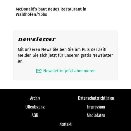
McDonald’s baut neues Restaurant in
Waidhofen/Ybbs
newsletter
Mit unseren News bleiben Sie am Puls der Zeit!
Melden Sie sich jetzt für unseren gratis Newsletter
an.
mark_email_read
Newsletter jetzt abonnieren
Archiv
Datenschutzrichtlinien
Offenlegung
Impressum
AGB
Mediadaten
Kontakt