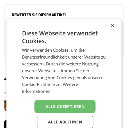
BEWERTEN SIE DIESEN ARTIKEL
×
Diese Webseite verwendet
Cookies.
Facebook
Twitter
Messenger
WhatsApp
LinkedIn
XING
Teilen
Wir verwenden Cookies, um die
Benutzerfreundlichkeit unserer Website zu
verbessern. Durch die weitere Nutzung
unserer Webseite stimmen Sie der
Verwendung von Cookies gemäß unserer
MARKETING & MEDIA
Cookie-Richtlinie zu.
Weitere
Pilnacek-U-Ausschuss - Presserat
Informationen
fordert sensible Berichterstattung
WIEN Der Presserat fordert Medienvertreter
dazu auf, im U-Ausschuss zu den
ALLE AKZEPTIEREN
Ermittlungen rund um das Ableben des Ex-
Sektionschefs im Justizministerium, Christian
Pilnacek, auf sensible
ALLE ABLEHNEN
MARKETING & MEDIA