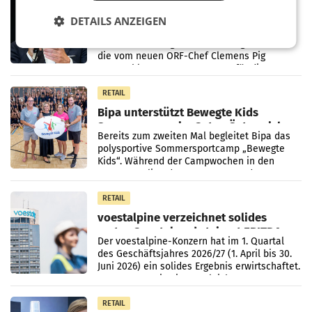
Stiftungsrat Lederer wehrt sich in
den SN gegen Vorwürfe
DETAILS ANZEIGEN
Mehrere Themen beschäftigen derzeit den
ORF. Am Dienstag soll im Stiftungsrat über
die vom neuen ORF-Chef Clemens Pig
vorgeschlagenen Besetzungen für die
Direktionen abgestimmt werden.
RETAIL
Bipa unterstützt Bewegte Kids
Sommercamps im Osten Österreichs
Bereits zum zweiten Mal begleitet Bipa das
polysportive Sommersportcamp „Bewegte
Kids“. Während der Campwochen in den
Monaten Juli und August versorgt das
Unternehmen Kinder sowie
RETAIL
voestalpine verzeichnet solides
erstes Quartal und steigert EBITDA
Der voestalpine-Konzern hat im 1. Quartal
des Geschäftsjahres 2026/27 (1. April bis 30.
Juni 2026) ein solides Ergebnis erwirtschaftet.
Der Umsatz stieg im Vergleich zur
Vorjahresperiode
RETAIL