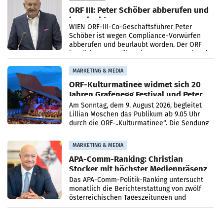
ORF III: Peter Schöber abberufen und
beurlaubt
WIEN ORF-III-Co-Geschäftsführer Peter
Schöber ist wegen Compliance-Vorwürfen
abberufen und beurlaubt worden. Der ORF
bestätigte gegenüber der APA entsprechende
Medienberichte.
MARKETING & MEDIA
ORF-Kulturmatinee widmet sich 20
Jahren Grafenegg Festival und Peter
Simonischek
Am Sonntag, dem 9. August 2026, begleitet
Lillian Moschen das Publikum ab 9.05 Uhr
durch die ORF-„Kulturmatinee“. Die Sendung
startet mit der Dokumentation „20 Jahre
Grafenegg
MARKETING & MEDIA
APA-Comm-Ranking: Christian
Stocker mit höchster Medienpräsenz
im Juli
Das APA-Comm-Politik-Ranking untersucht
monatlich die Berichterstattung von zwölf
österreichischen Tageszeitungen und
analysiert, welche Politikerinnen und
Politiker Österreichs die