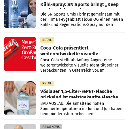
Kühl-Spray: SN Sports bringt „Keep
Cool“ auf den Markt
Die SN Sports GmbH bringt gemeinsam mit
der Firma Feygenblatt FloGu OG einen neuen
Kühl- und Regenerations-Spray auf den
Markt. Das Produkt namens „Keep Cool“ ist zu
100 Prozent
RETAIL
Coca-Cola präsentiert
weiterentwickelte visuelle
Markenidentität
Coca-Cola stellt ab Anfang August eine
weiterentwickelte visuelle Identität seiner
Verpackungen in Österreich vor. Im
Mittelpunkt des Redesigns stehen zentrale
Gestaltungselemente
RETAIL
Vöslauer 1,5-Liter-rePET-Flasche
prickelnd ist meistgekaufte Flasche
Österreichs
BAD VÖSLAU. Die anhaltend hohen
Sommertemperaturen im Juni und Juli haben
beim niederösterreichischen
Getränkehersteller Vöslauer zu deutlichen
Absatzzuwächsen geführt. Während
PRIMENEWS