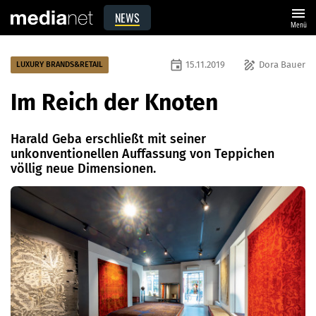
menu
NEWS
Menü
event
draw
15.11.2019
Dora Bauer
LUXURY BRANDS&RETAIL
Im Reich der Knoten
Harald Geba erschließt mit seiner
unkonventionellen Auffassung von Teppichen
völlig neue Dimensionen.