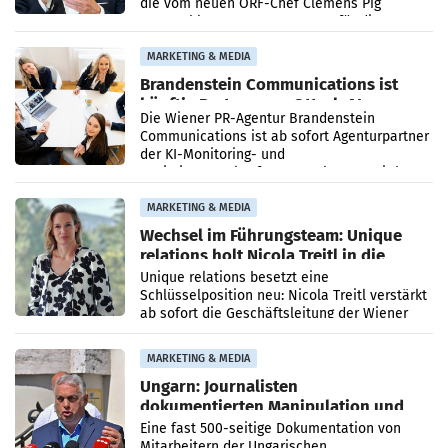
die vom neuen ORF-Chef Clemens Pig
vorgeschlagenen Besetzungen für die
Direktionen abgestimmt werden.
MARKETING & MEDIA
Brandenstein Communications ist
künftig Partner von OtterlyAI
Die Wiener PR-Agentur Brandenstein
Communications ist ab sofort Agenturpartner
der KI-Monitoring- und
Optimierungsplattform OtterlyAI. Damit baut
die Agentur ihr Leistungsportfolio
MARKETING & MEDIA
Wechsel im Führungsteam: Unique
relations holt Nicola Treitl in die
Geschäftsleitung
Unique relations besetzt eine
Schlüsselposition neu: Nicola Treitl verstärkt
ab sofort die Geschäftsleitung der Wiener
PR-Agentur an der Seite von Josef Kalina und
Anna Kalina-Mahr.
MARKETING & MEDIA
Ungarn: Journalisten
dokumentierten Manipulation und
Zensur
Eine fast 500-seitige Dokumentation von
Mitarbeitern der Ungarischen