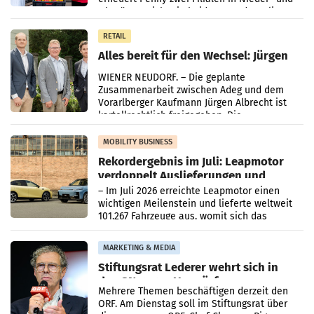
Oberösterreich. Die beiden Standorte liegen
in Haag sowie im rund
RETAIL
Alles bereit für den Wechsel: Jürgen
Albrecht setzt ab 1.1.2027 auf Adeg
WIENER NEUDORF. – Die geplante
Zusammenarbeit zwischen Adeg und dem
Vorarlberger Kaufmann Jürgen Albrecht ist
kartellrechtlich freigegeben: Die
Bundeswettbewerbsbehörde und der
Bundeskartellanwalt
MOBILITY BUSINESS
Rekordergebnis im Juli: Leapmotor
verdoppelt Auslieferungen und
überschreitet die 100.000er-Marke
– Im Juli 2026 erreichte Leapmotor einen
wichtigen Meilenstein und lieferte weltweit
101.267 Fahrzeuge aus, womit sich das
Ergebnis gegenüber Juli 2025 mehr als
verdoppelte (+102
MARKETING & MEDIA
Stiftungsrat Lederer wehrt sich in
den SN gegen Vorwürfe
Mehrere Themen beschäftigen derzeit den
ORF. Am Dienstag soll im Stiftungsrat über