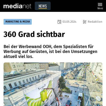
menu
NEWS
Menü
event
draw
03.05.2024
Redaktion
MARKETING & MEDIA
360 Grad sichtbar
Bei der Werbewand OOH, dem Spezialisten für
Werbung auf Gerüsten, ist bei den Umsetzungen
aktuell viel los.