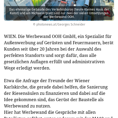
Das ehemalige Gebäude des Verkehrsbüros (heute Kleines Haus der
Kunst) und am Michaelerplatz sind nur zwei der vielen Umsetzungen
der Werbewand OOH.
© photonews.at/Georges Schneider
WIEN. Die Werbewand OOH GmbH, ein Spezialist für
Außenwerbung auf Gerüsten und Feuermauern, berät
Kunden seit über 20 Jahren bei der Auswahl des
perfekten Standorts und sorgt dafür, dass alle
gesetzlichen Auflagen erfüllt und administrativen
Wege erledigt werden.
Etwa die Anfrage der Freunde der Wiener
Karlskirche, die gerade dabei helfen, die Sanierung
der Riesensäulen zu finanzieren und dabei auf die
Idee gekommen sind, das Gerüst der Baustelle als
Werbewand zu nutzen.
Hier hat Werbewand die Gespräche mit allen