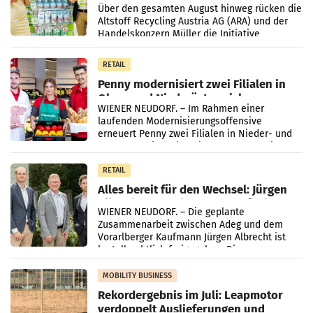
Kreislauffähigkeit
Über den gesamten August hinweg rücken die
Altstoff Recycling Austria AG (ARA) und der
Handelskonzern Müller die Initiative
„Kreislauf-Helden“ in allen österreichischen
Müller-Filialen
RETAIL
Penny modernisiert zwei Filialen in
Ober- und Niederösterreich
WIENER NEUDORF. – Im Rahmen einer
laufenden Modernisierungsoffensive
erneuert Penny zwei Filialen in Nieder- und
Oberösterreich. Die beiden Standorte liegen
in Haag sowie im rund
RETAIL
Alles bereit für den Wechsel: Jürgen
Albrecht setzt ab 1.1.2027 auf Adeg
WIENER NEUDORF. – Die geplante
Zusammenarbeit zwischen Adeg und dem
Vorarlberger Kaufmann Jürgen Albrecht ist
kartellrechtlich freigegeben: Die
Bundeswettbewerbsbehörde und der
Bundeskartellanwalt
MOBILITY BUSINESS
Rekordergebnis im Juli: Leapmotor
verdoppelt Auslieferungen und