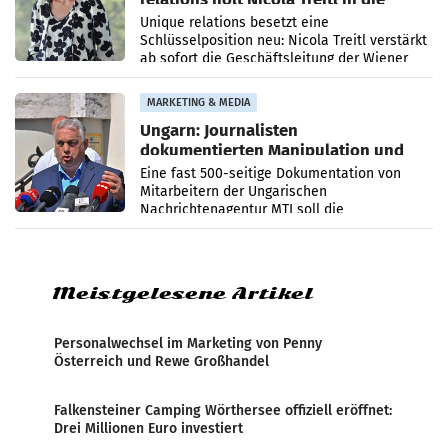
Geschäftsleitung
Unique relations besetzt eine
Schlüsselposition neu: Nicola Treitl verstärkt
ab sofort die Geschäftsleitung der Wiener
PR-Agentur an der Seite von Josef Kalina und
Anna Kalina-Mahr.
MARKETING & MEDIA
Ungarn: Journalisten
dokumentierten Manipulation und
Zensur
Eine fast 500-seitige Dokumentation von
Mitarbeitern der Ungarischen
Nachrichtenagentur MTI soll die
systematische Nachrichten-Manipulation und
Zensur bei der Agentur während der Zeit
Meistgelesene Artikel
Personalwechsel im Marketing von Penny
Österreich und Rewe Großhandel
Falkensteiner Camping Wörthersee offiziell eröffnet:
Drei Millionen Euro investiert