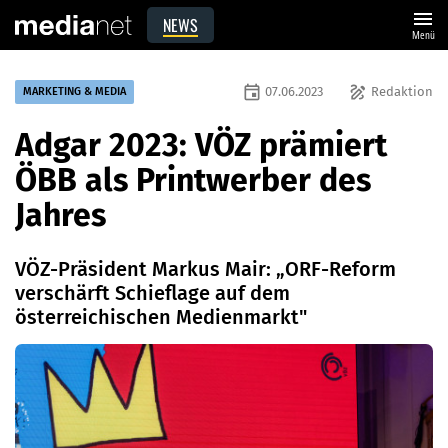
menu
NEWS
Menü
event
draw
07.06.2023
Redaktion
MARKETING & MEDIA
Adgar 2023: VÖZ prämiert
ÖBB als Printwerber des
Jahres
VÖZ-Präsident Markus Mair: „ORF-Reform
verschärft Schieflage auf dem
österreichischen Medienmarkt"