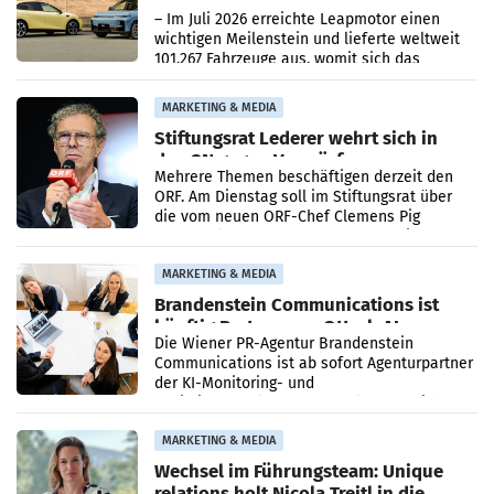
überschreitet die 100.000er-Marke
– Im Juli 2026 erreichte Leapmotor einen
wichtigen Meilenstein und lieferte weltweit
101.267 Fahrzeuge aus, womit sich das
Ergebnis gegenüber Juli 2025 mehr als
verdoppelte (+102
MARKETING & MEDIA
Stiftungsrat Lederer wehrt sich in
den SN gegen Vorwürfe
Mehrere Themen beschäftigen derzeit den
ORF. Am Dienstag soll im Stiftungsrat über
die vom neuen ORF-Chef Clemens Pig
vorgeschlagenen Besetzungen für die
Direktionen abgestimmt werden.
MARKETING & MEDIA
Brandenstein Communications ist
künftig Partner von OtterlyAI
Die Wiener PR-Agentur Brandenstein
Communications ist ab sofort Agenturpartner
der KI-Monitoring- und
Optimierungsplattform OtterlyAI. Damit baut
die Agentur ihr Leistungsportfolio
MARKETING & MEDIA
Wechsel im Führungsteam: Unique
relations holt Nicola Treitl in die