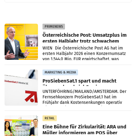
PRIMENEWS
Österreichische Post: Umsatzplus im
ersten Halbjahr trotz schwachem
Briefgeschäft
WIEN Die Österreichische Post AG hat im
ersten Halbjahr 2026 einen Konzernumsatz
von 1.544,0 Mio. EUR erwirtschaftet, was
einem Plus von 3,8 Prozent gegenüber dem
Vergleichszeitraum
MARKETING & MEDIA
ProSiebenSat.1 spart und macht
überraschend viel Gewinn
UNTERFÖHRING/MAILAND/AMSTERDAM. Der
Fernsehkonzern ProSiebenSat.1 hat im
Frühjahr dank Kostensenkungen operativ
wieder Gewinn gemacht und die
Markterwartung deutlich übertroffen.
RETAIL
Eine Bühne für Zirkularität: ARA und
Müller informieren am POS über