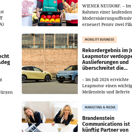
WIENER NEUDORF. – Im
st
Rahmen einer laufenden
ff
Modernisierungsoffensiv
A)
erneuert Penny zwei Fili
Nieder- und Oberösterre
slauf-
Die beiden Standorte lie
MOBILITY BUSINESS
Haag sowie im rund
ilialen
Rekordergebnis im Ju
echt
Leapmotor verdoppe
 Adeg
Auslieferungen und
überschreitet die
100.000er-Marke
– Im Juli 2026 erreichte
t
Leapmotor einen wichti
Meilenstein und lieferte
Jürgen
weltweit 101.267 Fahrze
ich
aus, womit sich das Erge
MARKETING & MEDIA
gegenüber Juli 2025 meh
örde
verdoppelte (+102
walt
Brandenstein
Communications ist
künftig Partner von