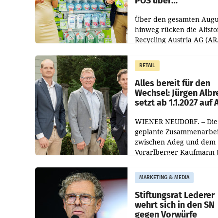
POS über
Kreislauffähigkeit
Über den gesamten Augu
hinweg rücken die Altsto
Recycling Austria AG (AR
und der Handelskonzern
Müller die Initiative „Krei
RETAIL
Helden“ in allen
österreichischen Müller-F
Alles bereit für den
Wechsel: Jürgen Albr
setzt ab 1.1.2027 auf
WIENER NEUDORF. – Die
geplante Zusammenarbei
zwischen Adeg und dem
Vorarlberger Kaufmann 
Albrecht ist kartellrechtl
freigegeben: Die
MARKETING & MEDIA
Bundeswettbewerbsbeh
und der Bundeskartellan
Stiftungsrat Lederer
wehrt sich in den SN
gegen Vorwürfe