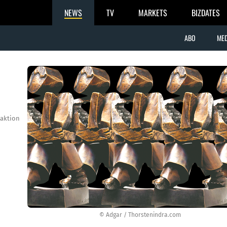
NEWS
TV
MARKETS
BIZDATES
ABO
MED
aktion
© Adgar / Thorstenindra.com