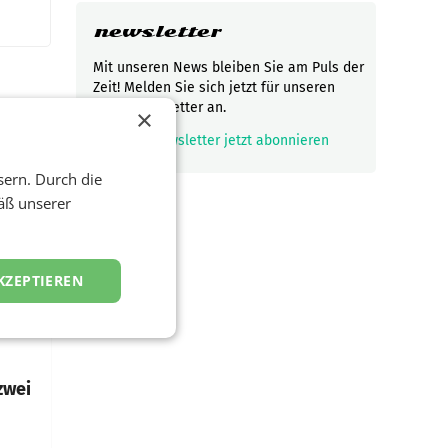
newsletter
Mit unseren News bleiben Sie am Puls der
Zeit! Melden Sie sich jetzt für unseren
gratis Newsletter an.
×
mark_email_read
Newsletter jetzt abonnieren
t und
viel
sern. Durch die
äß unserer
ND/AMSTERDAM.
rühjahr
KZEPTIEREN
h
zwei