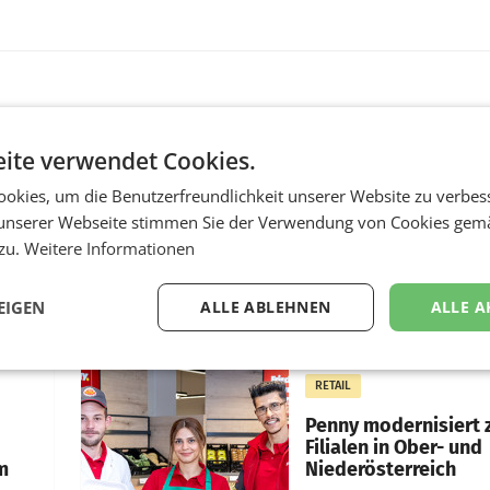
MARKETING & MEDIA
ite verwendet Cookies.
:
ProSiebenSat.1 spar
n
macht überraschend 
okies, um die Benutzerfreundlichkeit unserer Website zu verbes
achem
Gewinn
unserer Webseite stimmen Sie der Verwendung von Cookies gem
 zu.
Weitere Informationen
UNTERFÖHRING/MAILA
e Post
Der Fernsehkonzern
hr 2026
ProSiebenSat.1 hat im F
EIGEN
ALLE ABLEHNEN
ALLE A
n
dank Kostensenkungen
operativ wieder Gewinn
m Plus
gemacht und die
RETAIL
er
Markterwartung deutlic
übertroffen.
Penny modernisiert 
Filialen in Ober- und
m
Niederösterreich