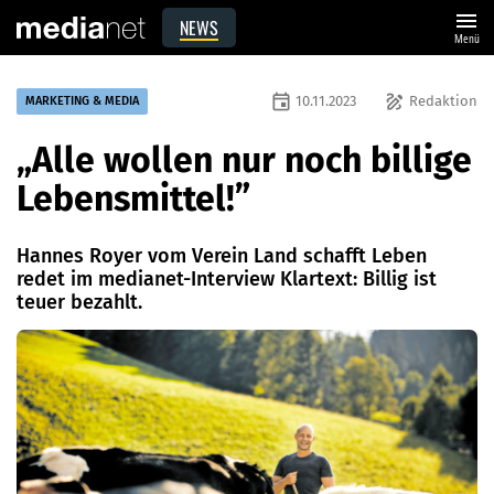
menu
NEWS
Menü
event
draw
10.11.2023
Redaktion
MARKETING & MEDIA
„Alle wollen nur noch billige
Lebensmittel!”
Hannes Royer vom Verein Land schafft Leben
redet im medianet-Interview Klartext: Billig ist
teuer bezahlt.