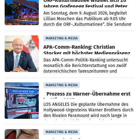
Jahren Grafenegg Festival und Peter
Simonischek
Am Sonntag, dem 9. August 2026, begleitet
Lillian Moschen das Publikum ab 9.05 Uhr
durch die ORF-„Kulturmatinee“. Die Sendung
startet mit der Dokumentation „20 Jahre
Grafenegg
MARKETING & MEDIA
APA-Comm-Ranking: Christian
Stocker mit höchster Medienpräsenz
im Juli
Das APA-Comm-Politik-Ranking untersucht
monatlich die Berichterstattung von zwölf
österreichischen Tageszeitungen und
analysiert, welche Politikerinnen und
Politiker Österreichs die
MARKETING & MEDIA
Prozess zu Warner-Übernahme erst
im März 2027
LOS ANGELES Die geplante Übernahme des
Hollywood-Urgesteins Warner Brothers durch
den Rivalen Paramount wird noch lange in
der Schwebe bleiben. Eine Richterin setzte
den Prozess zu
MARKETING & MEDIA