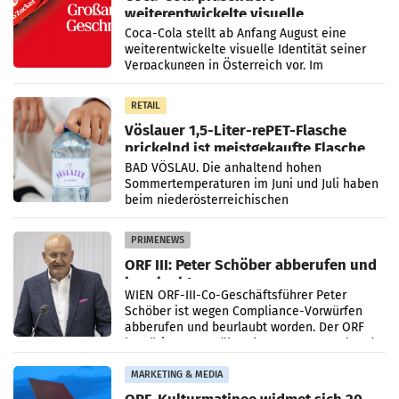
weiterentwickelte visuelle
Markenidentität
Coca-Cola stellt ab Anfang August eine
weiterentwickelte visuelle Identität seiner
Verpackungen in Österreich vor. Im
Mittelpunkt des Redesigns stehen zentrale
Gestaltungselemente
RETAIL
Vöslauer 1,5-Liter-rePET-Flasche
prickelnd ist meistgekaufte Flasche
Österreichs
BAD VÖSLAU. Die anhaltend hohen
Sommertemperaturen im Juni und Juli haben
beim niederösterreichischen
Getränkehersteller Vöslauer zu deutlichen
Absatzzuwächsen geführt. Während
PRIMENEWS
ORF III: Peter Schöber abberufen und
beurlaubt
WIEN ORF-III-Co-Geschäftsführer Peter
Schöber ist wegen Compliance-Vorwürfen
abberufen und beurlaubt worden. Der ORF
bestätigte gegenüber der APA entsprechende
Medienberichte.
MARKETING & MEDIA
ORF-Kulturmatinee widmet sich 20