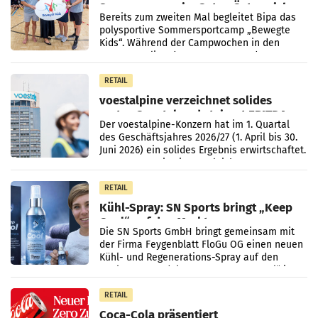
Sommercamps im Osten Österreichs
Bereits zum zweiten Mal begleitet Bipa das
polysportive Sommersportcamp „Bewegte
Kids“. Während der Campwochen in den
Monaten Juli und August versorgt das
Unternehmen Kinder sowie
RETAIL
voestalpine verzeichnet solides
erstes Quartal und steigert EBITDA
Der voestalpine-Konzern hat im 1. Quartal
des Geschäftsjahres 2026/27 (1. April bis 30.
Juni 2026) ein solides Ergebnis erwirtschaftet.
Der Umsatz stieg im Vergleich zur
Vorjahresperiode
RETAIL
Kühl-Spray: SN Sports bringt „Keep
Cool“ auf den Markt
Die SN Sports GmbH bringt gemeinsam mit
der Firma Feygenblatt FloGu OG einen neuen
Kühl- und Regenerations-Spray auf den
Markt. Das Produkt namens „Keep Cool“ ist zu
100 Prozent
RETAIL
Coca-Cola präsentiert