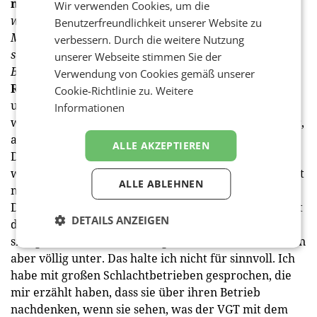
medianet:
Das Siegel ist aber auch deshalb umstritten,
Wir verwenden Cookies, um die
weil der Verein gegen Tierfabriken (VGT) in den letzten
Benutzerfreundlichkeit unserer Website zu
Monaten und Jahren einige, ich kann es nicht anders
verbessern. Durch die weitere Nutzung
sagen, Grauslichkeiten aufgedeckt hat – auch bei AMA-
unserer Webseite stimmen Sie der
Betrieben. Helfen oder schaden diese Aufdeckungen?
Verwendung von Cookies gemäß unserer
Royer:
Wir wissen alle, wie schnell man fahren darf,
Cookie-Richtlinie zu.
Weitere
und dass auf der Autobahn Tempo 130 kontrolliert
Informationen
wird. Dennoch fahren Menschen manchmal schneller,
auch viel zu schnell. So ist das auch bei den Höfen.
ALLE AKZEPTIEREN
Dass Gesetzesverstöße aufgedeckt und geahndet
werden, ist wichtig, die Art Weise, wie das passiert, ist
ALLE ABLEHNEN
meiner Meinung nach aber nicht immer zielführend.
Denn schwarze Schafe gibt es immer, aber 99 Prozent
DETAILS ANZEIGEN
der Bauern arbeiten sehr sorgfältig und kümmern
sich gut um ihre Tiere – die gehen in diesen Skandalen
aber völlig unter. Das halte ich nicht für sinnvoll. Ich
habe mit großen Schlacht­betrieben gesprochen, die
mir erzählt haben, dass sie über ­ihren Betrieb
nachdenken, wenn sie sehen, was der VGT mit dem