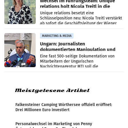
Wechsel im Führungsteam: Unique
relations holt Nicola Treitl in die
Geschäftsleitung
Unique relations besetzt eine
Schlüsselposition neu: Nicola Treitl verstärkt
ab sofort die Geschäftsleitung der Wiener
PR-Agentur an der Seite von Josef Kalina und
Anna Kalina-Mahr.
MARKETING & MEDIA
Ungarn: Journalisten
dokumentierten Manipulation und
Zensur
Eine fast 500-seitige Dokumentation von
Mitarbeitern der Ungarischen
Nachrichtenagentur MTI soll die
systematische Nachrichten-Manipulation und
Zensur bei der Agentur während der Zeit
Meistgelesene Artikel
Falkensteiner Camping Wörthersee offiziell eröffnet:
Drei Millionen Euro investiert
Personalwechsel im Marketing von Penny