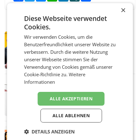
×
Diese Webseite verwendet
Cookies.
PRIMENEWS
Wir verwenden Cookies, um die
Österreichische Post: Umsatzplus im
Benutzerfreundlichkeit unserer Website zu
ersten Halbjahr trotz schwachem
verbessern. Durch die weitere Nutzung
Briefgeschäft
WIEN Die Österreichische Post AG hat im
unserer Webseite stimmen Sie der
ersten Halbjahr 2026 einen Konzernumsatz
Verwendung von Cookies gemäß unserer
von 1.544,0 Mio. EUR erwirtschaftet, was
einem Plus von 3,8 Prozent gegenüber dem
Cookie-Richtlinie zu.
Weitere
Vergleichszeitraum
Informationen
MARKETING & MEDIA
ProSiebenSat.1 spart und macht
überraschend viel Gewinn
ALLE AKZEPTIEREN
UNTERFÖHRING/MAILAND/AMSTERDAM. Der
Fernsehkonzern ProSiebenSat.1 hat im
Frühjahr dank Kostensenkungen operativ
ALLE ABLEHNEN
wieder Gewinn gemacht und die
Markterwartung deutlich übertroffen.
RETAIL
DETAILS ANZEIGEN
Eine Bühne für Zirkularität: ARA und