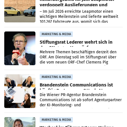
verdoppelt Auslieferungen und
überschreitet die 100.000er-Marke
– Im Juli 2026 erreichte Leapmotor einen
wichtigen Meilenstein und lieferte weltweit
101.267 Fahrzeuge aus, womit sich das
Ergebnis gegenüber Juli 2025 mehr als
verdoppelte (+102
MARKETING & MEDIA
Stiftungsrat Lederer wehrt sich in
den SN gegen Vorwürfe
Mehrere Themen beschäftigen derzeit den
ORF. Am Dienstag soll im Stiftungsrat über
die vom neuen ORF-Chef Clemens Pig
vorgeschlagenen Besetzungen für die
Direktionen abgestimmt werden.
MARKETING & MEDIA
Brandenstein Communications ist
künftig Partner von OtterlyAI
Die Wiener PR-Agentur Brandenstein
Communications ist ab sofort Agenturpartner
der KI-Monitoring- und
Optimierungsplattform OtterlyAI. Damit baut
die Agentur ihr Leistungsportfolio
MARKETING & MEDIA