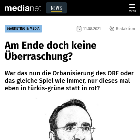
menu
NEWS
Menü
event
draw
11.08.2021
Redaktion
MARKETING & MEDIA
Am Ende doch keine
Überraschung?
War das nun die Orbanisierung des ORF oder
das gleiche Spiel wie immer, nur dieses mal
eben in türkis-grüne statt in rot?