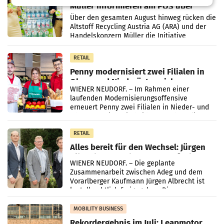
Müller informieren am POS über
Kreislauffähigkeit
Über den gesamten August hinweg rücken die
Altstoff Recycling Austria AG (ARA) und der
Handelskonzern Müller die Initiative
„Kreislauf-Helden“ in allen österreichischen
Müller-Filialen
RETAIL
Penny modernisiert zwei Filialen in
Ober- und Niederösterreich
WIENER NEUDORF. – Im Rahmen einer
laufenden Modernisierungsoffensive
erneuert Penny zwei Filialen in Nieder- und
Oberösterreich. Die beiden Standorte liegen
in Haag sowie im rund
RETAIL
Alles bereit für den Wechsel: Jürgen
Albrecht setzt ab 1.1.2027 auf Adeg
WIENER NEUDORF. – Die geplante
Zusammenarbeit zwischen Adeg und dem
Vorarlberger Kaufmann Jürgen Albrecht ist
kartellrechtlich freigegeben: Die
Bundeswettbewerbsbehörde und der
Bundeskartellanwalt
MOBILITY BUSINESS
Rekordergebnis im Juli: Leapmotor