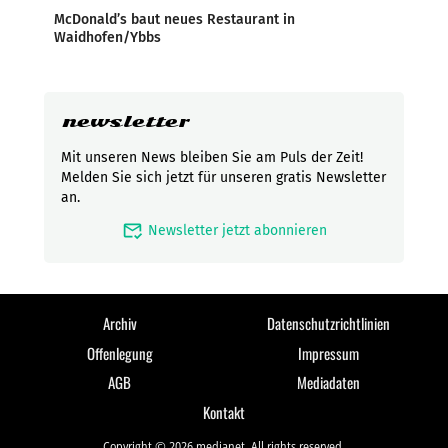
McDonald’s baut neues Restaurant in
Waidhofen/Ybbs
newsletter
Mit unseren News bleiben Sie am Puls der Zeit!
Melden Sie sich jetzt für unseren gratis Newsletter
an.
mark_email_read
Newsletter jetzt abonnieren
Archiv
Datenschutzrichtlinien
Offenlegung
Impressum
AGB
Mediadaten
Kontakt
Copyright © 2026 medianet. All rights reserved.