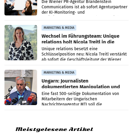
Die Wiener PR-Agentur Brandenstein
Communications ist ab sofort Agenturpartner
der KI-Monitoring- und
Optimierungsplattform OtterlyAI. Damit baut
die Agentur ihr Leistungsportfolio
MARKETING & MEDIA
Wechsel im Führungsteam: Unique
relations holt Nicola Treitl in die
Geschäftsleitung
Unique relations besetzt eine
Schlüsselposition neu: Nicola Treitl verstärkt
ab sofort die Geschäftsleitung der Wiener
PR-Agentur an der Seite von Josef Kalina und
Anna Kalina-Mahr.
MARKETING & MEDIA
Ungarn: Journalisten
dokumentierten Manipulation und
Zensur
Eine fast 500-seitige Dokumentation von
Mitarbeitern der Ungarischen
Nachrichtenagentur MTI soll die
systematische Nachrichten-Manipulation und
Zensur bei der Agentur während der Zeit
Meistgelesene Artikel