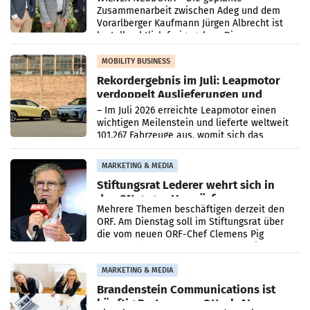
Zusammenarbeit zwischen Adeg und dem
Vorarlberger Kaufmann Jürgen Albrecht ist
kartellrechtlich freigegeben: Die
Bundeswettbewerbsbehörde und der
Bundeskartellanwalt
MOBILITY BUSINESS
Rekordergebnis im Juli: Leapmotor
verdoppelt Auslieferungen und
überschreitet die 100.000er-Marke
– Im Juli 2026 erreichte Leapmotor einen
wichtigen Meilenstein und lieferte weltweit
101.267 Fahrzeuge aus, womit sich das
Ergebnis gegenüber Juli 2025 mehr als
verdoppelte (+102
MARKETING & MEDIA
Stiftungsrat Lederer wehrt sich in
den SN gegen Vorwürfe
Mehrere Themen beschäftigen derzeit den
ORF. Am Dienstag soll im Stiftungsrat über
die vom neuen ORF-Chef Clemens Pig
vorgeschlagenen Besetzungen für die
Direktionen abgestimmt werden.
MARKETING & MEDIA
Brandenstein Communications ist
künftig Partner von OtterlyAI