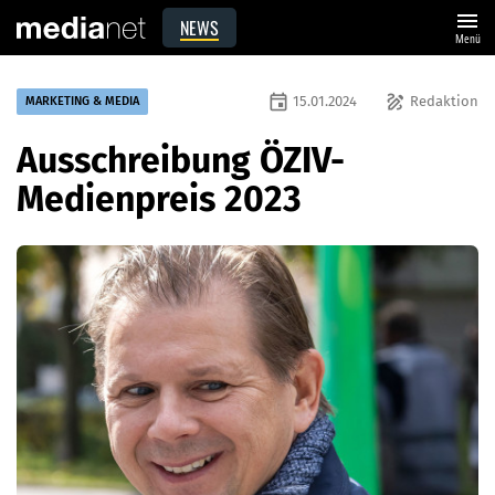
menu
NEWS
Menü
event
draw
15.01.2024
Redaktion
MARKETING & MEDIA
Ausschreibung ÖZIV-
Medienpreis 2023