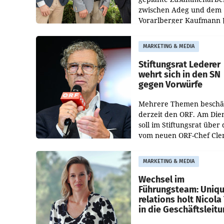
zwischen Adeg und dem
Vorarlberger Kaufmann 
Albrecht ist kartellrechtl
freigegeben: Die
MARKETING & MEDIA
Bundeswettbewerbsbeh
und der Bundeskartellan
Stiftungsrat Lederer
wehrt sich in den SN
gegen Vorwürfe
Mehrere Themen beschä
derzeit den ORF. Am Die
soll im Stiftungsrat über 
vom neuen ORF-Chef Cl
Pig vorgeschlagenen
Besetzungen für die
MARKETING & MEDIA
Direktionen abgestimmt
werden.
Wechsel im
Führungsteam: Uniq
relations holt Nicola 
in die Geschäftsleit