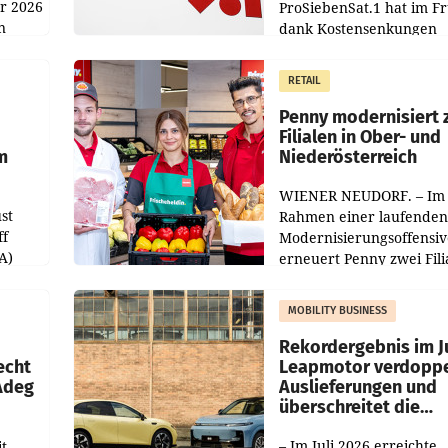
hr 2026
ProSiebenSat.1 hat im F
n
dank Kostensenkungen
operativ wieder Gewinn
m Plus
gemacht und die
RETAIL
er
Markterwartung deutlic
übertroffen.
Penny modernisiert 
Filialen in Ober- und
m
Niederösterreich
WIENER NEUDORF. – Im
st
Rahmen einer laufenden
ff
Modernisierungsoffensiv
A)
erneuert Penny zwei Fili
Nieder- und Oberösterre
slauf-
Die beiden Standorte lie
MOBILITY BUSINESS
Haag sowie im rund
ilialen
Rekordergebnis im Ju
echt
Leapmotor verdoppe
 Adeg
Auslieferungen und
überschreitet die
100.000er-Marke
– Im Juli 2026 erreichte
t