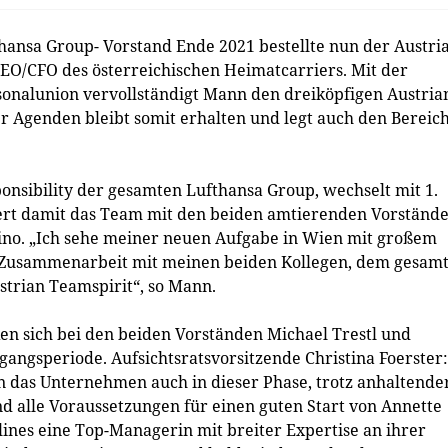
ansa Group- Vorstand Ende 2021 bestellte nun der Austri
CEO/CFO des österreichischen Heimatcarriers. Mit der
onalunion vervollständigt Mann den dreiköpfigen Austria
er Agenden bleibt somit erhalten und legt auch den Bereic
nsibility der gesamten Lufthansa Group, wechselt mit 1.
tiert damit das Team mit den beiden amtierenden Vorständ
ino. „Ich sehe meiner neuen Aufgabe in Wien mit großem
 Zusammenarbeit mit meinen beiden Kollegen, dem gesam
trian Teamspirit“, so Mann.
ken sich bei den beiden Vorständen Michael Trestl und
gangsperiode. Aufsichtsratsvorsitzende Christina Foerster:
n das Unternehmen auch in dieser Phase, trotz anhaltende
 alle Voraussetzungen für einen guten Start von Annette
ines eine Top-Managerin mit breiter Expertise an ihrer