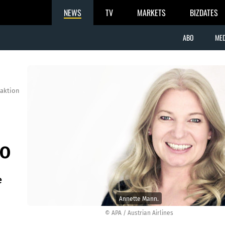
NEWS
TV
MARKETS
BIZDATES
ABO
MED
aktion
EO
e
Annette Mann.
© APA / Austrian Airlines