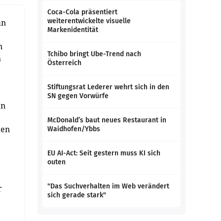
Coca-Cola präsentiert
weiterentwickelte visuelle
an
Markenidentität
n
Tchibo bringt Ube-Trend nach
h
Österreich
Stiftungsrat Lederer wehrt sich in den
SN gegen Vorwürfe
en
McDonald’s baut neues Restaurant in
ten
Waidhofen/Ybbs
EU AI-Act: Seit gestern muss KI sich
outen
"Das Suchverhalten im Web verändert
r
sich gerade stark"