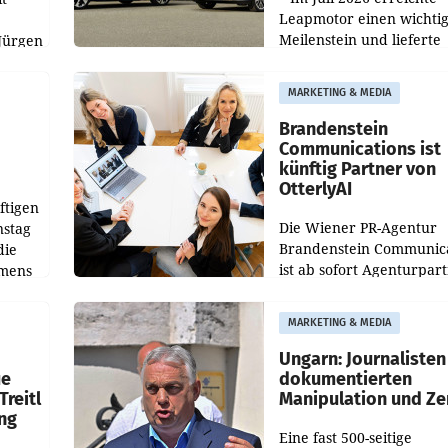
Leapmotor einen wichti
Meilenstein und lieferte
Jürgen
weltweit 101.267 Fahrze
ich
aus, womit sich das Erge
MARKETING & MEDIA
gegenüber Juli 2025 meh
örde
verdoppelte (+102
walt
Brandenstein
Communications ist
künftig Partner von
OtterlyAI
ftigen
Die Wiener PR-Agentur
nstag
Brandenstein Communica
die
ist ab sofort Agenturpar
emens
der KI-Monitoring- und
Optimierungsplattform
MARKETING & MEDIA
OtterlyAI. Damit baut di
Agentur ihr Leistungspor
Ungarn: Journalisten
ue
dokumentierten
Treitl
Manipulation und Ze
ung
Eine fast 500-seitige