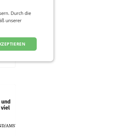
sern. Durch die
äß unserer
KZEPTIEREN
t und
viel
ND/AMSTERDAM.