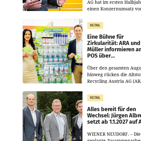
AG hat im ersten Halbja
einen Konzernumsatz vo
1.544,0 Mio. EUR
erwirtschaftet, was eine
RETAIL
von 3,8 Prozent gegenüb
dem Vergleichszeitraum
Eine Bühne für
Zirkularität: ARA und
Müller informieren a
POS über
Kreislauffähigkeit
Über den gesamten Augu
hinweg rücken die Altsto
Recycling Austria AG (AR
und der Handelskonzern
Müller die Initiative „Krei
RETAIL
Helden“ in allen
österreichischen Müller-F
Alles bereit für den
Wechsel: Jürgen Albr
setzt ab 1.1.2027 auf
WIENER NEUDORF. – Die
geplante Zusammenarbei