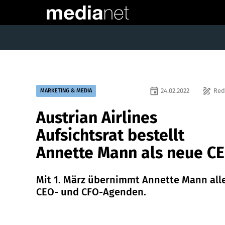
event
draw
24.02.2022
Red
MARKETING & MEDIA
Austrian Airlines
Aufsichtsrat bestellt
Annette Mann als neue C
Mit 1. März übernimmt Annette Mann all
CEO- und CFO-Agenden.