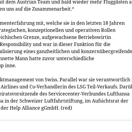
 mit dem Austrian Team und bald wieder mehr Fluggästen 
en uns auf die Zusammenarbeit.“
enterfahrung mit, welche sie in den letzten 18 Jahren
rategischen, konzeptionellen und operativen Rollen
reichischen Grenze, aufgewachsene Betriebswirtin
Responsibility und war in dieser Funktion für die
alisierung eines ganzheitlichen und konzernübergreifend
nnette Mann hatte zuvor unterschiedliche
p inne.
duktmanagement von Swiss. Parallel war sie verantwortlich 
 Airlines und Co-Verhandlerin des LSG Teil-Verkaufs. Darü
eiratsvorsitzende des Servicecenter-Verbundes Lufthansa
nsa in der Schweizer Luftfahrtstiftung, im Aufsichtsrat der
e der Help Alliance gGmbH. (red)