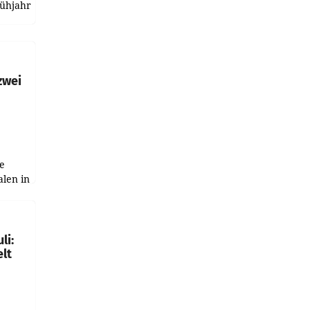
rühjahr
h
zwei
e
alen in
ich.
gen in
li:
lt