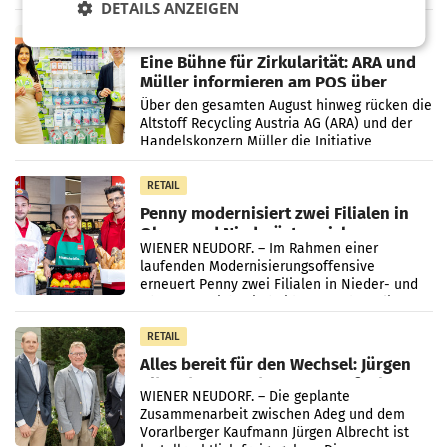
wieder Gewinn gemacht und die
DETAILS ANZEIGEN
Markterwartung deutlich übertroffen.
RETAIL
Eine Bühne für Zirkularität: ARA und
Müller informieren am POS über
Kreislauffähigkeit
Über den gesamten August hinweg rücken die
Altstoff Recycling Austria AG (ARA) und der
Handelskonzern Müller die Initiative
„Kreislauf-Helden“ in allen österreichischen
Müller-Filialen
RETAIL
Penny modernisiert zwei Filialen in
Ober- und Niederösterreich
WIENER NEUDORF. – Im Rahmen einer
laufenden Modernisierungsoffensive
erneuert Penny zwei Filialen in Nieder- und
Oberösterreich. Die beiden Standorte liegen
in Haag sowie im rund
RETAIL
Alles bereit für den Wechsel: Jürgen
Albrecht setzt ab 1.1.2027 auf Adeg
WIENER NEUDORF. – Die geplante
Zusammenarbeit zwischen Adeg und dem
Vorarlberger Kaufmann Jürgen Albrecht ist