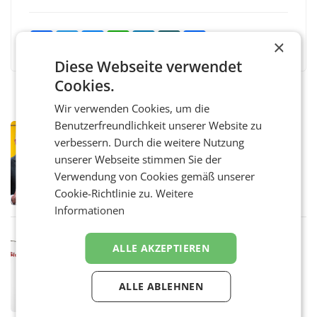
Facebook
Twitter
Messenger
WhatsApp
LinkedIn
XING
Teilen
×
Diese Webseite verwendet
Cookies.
Wir verwenden Cookies, um die
Benutzerfreundlichkeit unserer Website zu
PRIMENEWS
verbessern. Durch die weitere Nutzung
Österreichische Post: Umsatzplus im
unserer Webseite stimmen Sie der
ersten Halbjahr trotz schwachem
Briefgeschäft
Verwendung von Cookies gemäß unserer
WIEN Die Österreichische Post AG hat im
ersten Halbjahr 2026 einen Konzernumsatz
Cookie-Richtlinie zu.
Weitere
von 1.544,0 Mio. EUR erwirtschaftet, was
Informationen
einem Plus von 3,8 Prozent gegenüber dem
Vergleichszeitraum
MARKETING & MEDIA
ALLE AKZEPTIEREN
ProSiebenSat.1 spart und macht
überraschend viel Gewinn
UNTERFÖHRING/MAILAND/AMSTERDAM. Der
ALLE ABLEHNEN
Fernsehkonzern ProSiebenSat.1 hat im
Frühjahr dank Kostensenkungen operativ