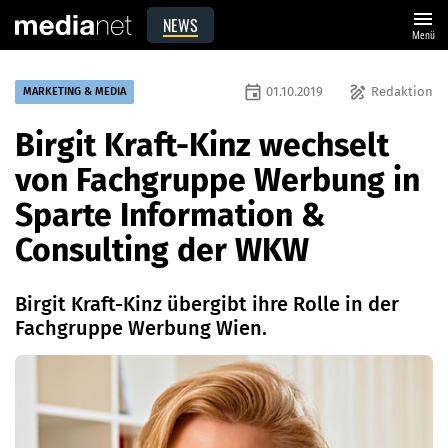
menu
NEWS
Menü
event
draw
01.10.2019
Redaktion
MARKETING & MEDIA
Birgit Kraft-Kinz wechselt
von Fachgruppe Werbung in
Sparte Information &
Consulting der WKW
Birgit Kraft-Kinz übergibt ihre Rolle in der
Fachgruppe Werbung Wien.