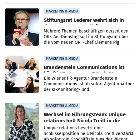
Ergebnis gegenüber Juli 2025 mehr als
verdoppelte (+102
MARKETING & MEDIA
Stiftungsrat Lederer wehrt sich in
den SN gegen Vorwürfe
Mehrere Themen beschäftigen derzeit den
ORF. Am Dienstag soll im Stiftungsrat über
die vom neuen ORF-Chef Clemens Pig
vorgeschlagenen Besetzungen für die
Direktionen abgestimmt werden.
MARKETING & MEDIA
Brandenstein Communications ist
künftig Partner von OtterlyAI
Die Wiener PR-Agentur Brandenstein
Communications ist ab sofort Agenturpartner
der KI-Monitoring- und
Optimierungsplattform OtterlyAI. Damit baut
die Agentur ihr Leistungsportfolio
MARKETING & MEDIA
Wechsel im Führungsteam: Unique
relations holt Nicola Treitl in die
Geschäftsleitung
Unique relations besetzt eine
Schlüsselposition neu: Nicola Treitl verstärkt
ab sofort die Geschäftsleitung der Wiener