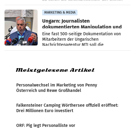
PR-Agentur an der Seite von Josef Kalina und
Anna Kalina-Mahr.
MARKETING & MEDIA
Ungarn: Journalisten
dokumentierten Manipulation und
Zensur
Eine fast 500-seitige Dokumentation von
Mitarbeitern der Ungarischen
Nachrichtenagentur MTI soll die
systematische Nachrichten-Manipulation und
Zensur bei der Agentur während der Zeit
Meistgelesene Artikel
Personalwechsel im Marketing von Penny
Österreich und Rewe Großhandel
Falkensteiner Camping Wörthersee offiziell eröffnet:
Drei Millionen Euro investiert
ORF: Pig legt Personalliste vor