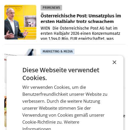
PRIMENEWS
Österreichische Post: Umsatzplus im
ersten Halbjahr trotz schwachem
Briefgeschäft
WIEN Die Österreichische Post AG hat im
ersten Halbjahr 2026 einen Konzernumsatz
von 1.544,0 Mio. EUR erwirtschaftet, was
einem Plus von 3,8 Prozent gegenüber dem
Vergleichszeitraum
MARKETING & MEDIA
ProSiebenSat.1 spart und macht
×
überraschend viel Gewinn
Diese Webseite verwendet
UNTERFÖHRING/MAILAND/AMSTERDAM. Der
Fernsehkonzern ProSiebenSat.1 hat im
Cookies.
Frühjahr dank Kostensenkungen operativ
wieder Gewinn gemacht und die
Wir verwenden Cookies, um die
Markterwartung deutlich übertroffen.
Benutzerfreundlichkeit unserer Website zu
RETAIL
verbessern. Durch die weitere Nutzung
Eine Bühne für Zirkularität: ARA und
unserer Webseite stimmen Sie der
Müller informieren am POS über
Verwendung von Cookies gemäß unserer
Kreislauffähigkeit
Über den gesamten August hinweg rücken die
Altstoff Recycling Austria AG (ARA) und der
Cookie-Richtlinie zu.
Weitere
Handelskonzern Müller die Initiative
Informationen