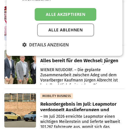
„Kreislauf-Helden“ in allen österreichischen
Müller-Filialen
RETAIL
ALLE AKZEPTIEREN
Penny modernisiert zwei Filialen in
Ober- und Niederösterreich
WIENER NEUDORF. – Im Rahmen einer
ALLE ABLEHNEN
laufenden Modernisierungsoffensive
erneuert Penny zwei Filialen in Nieder- und
Oberösterreich. Die beiden Standorte liegen
DETAILS ANZEIGEN
in Haag sowie im rund
RETAIL
Alles bereit für den Wechsel: Jürgen
Albrecht setzt ab 1.1.2027 auf Adeg
WIENER NEUDORF. – Die geplante
Zusammenarbeit zwischen Adeg und dem
Vorarlberger Kaufmann Jürgen Albrecht ist
kartellrechtlich freigegeben: Die
Bundeswettbewerbsbehörde und der
Bundeskartellanwalt
MOBILITY BUSINESS
Rekordergebnis im Juli: Leapmotor
verdoppelt Auslieferungen und
überschreitet die 100.000er-Marke
– Im Juli 2026 erreichte Leapmotor einen
wichtigen Meilenstein und lieferte weltweit
101.267 Fahrzeuge aus, womit sich das