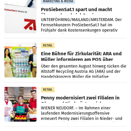
MARKETING & MEDIA
ProSiebenSat.1 spart und macht
überraschend viel Gewinn
UNTERFÖHRING/MAILAND/AMSTERDAM. Der
Fernsehkonzern ProSiebenSat.1 hat im
Frühjahr dank Kostensenkungen operativ
wieder Gewinn gemacht und die
Markterwartung deutlich übertroffen.
RETAIL
Eine Bühne für Zirkularität: ARA und
Müller informieren am POS über
Kreislauffähigkeit
Über den gesamten August hinweg rücken die
Altstoff Recycling Austria AG (ARA) und der
Handelskonzern Müller die Initiative
„Kreislauf-Helden“ in allen österreichischen
Müller-Filialen
RETAIL
Penny modernisiert zwei Filialen in
Ober- und Niederösterreich
WIENER NEUDORF. – Im Rahmen einer
laufenden Modernisierungsoffensive
erneuert Penny zwei Filialen in Nieder- und
Oberösterreich. Die beiden Standorte liegen
in Haag sowie im rund