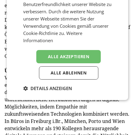
Benutzerfreundlichkeit unserer Website zu
erweckt, wobei die Stromversorgung ebenfalls
verbessern. Durch die weitere Nutzung
nachhaltig mittels Ökostrom erfolgt.
unserer Webseite stimmen Sie der
Die weitere Produktion wurde ebenfalls möglichst
Verwendung von Cookies gemäß unserer
klimafreundlich gehandhabt: Virtual Identity läuft auf
Cookie-Richtlinie zu.
Weitere
Ökostrom, die Filmproduktion wurde weitgehend mit
Informationen
Elektrofahrzeugen durchgeführt, und das Mural
wurde statt mit Dieselkran mit einem klassischen
Gerüst angebracht.
ALLE AKZEPTIEREN
Über Virtual Identity
ALLE ABLEHNEN
Virtual Identity ist eine der größten
eigentümergeführten Digitalagenturen im
DETAILS ANZEIGEN
deutschsprachigen Raum. Man verwandelt
unternehmerische Herausforderungen in digitale
Möglichkeiten, indem Empathie mit
zukunftsweisenden Technologien kombiniert werden.
In Büros in Freiburg i.Br., München, Porto und Wien
entwickeln mehr als 190 Kollegen herausragende