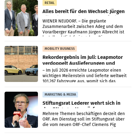
RETAIL
Alles bereit für den Wechsel: Jürgen
Albrecht setzt ab 1.1.2027 auf Adeg
WIENER NEUDORF. – Die geplante
Zusammenarbeit zwischen Adeg und dem
Vorarlberger Kaufmann Jürgen Albrecht ist
kartellrechtlich freigegeben: Die
Bundeswettbewerbsbehörde und der
Bundeskartellanwalt
MOBILITY BUSINESS
Rekordergebnis im Juli: Leapmotor
verdoppelt Auslieferungen und
überschreitet die 100.000er-Marke
– Im Juli 2026 erreichte Leapmotor einen
wichtigen Meilenstein und lieferte weltweit
101.267 Fahrzeuge aus, womit sich das
Ergebnis gegenüber Juli 2025 mehr als
verdoppelte (+102
MARKETING & MEDIA
Stiftungsrat Lederer wehrt sich in
den SN gegen Vorwürfe
Mehrere Themen beschäftigen derzeit den
ORF. Am Dienstag soll im Stiftungsrat über
die vom neuen ORF-Chef Clemens Pig
vorgeschlagenen Besetzungen für die
Direktionen abgestimmt werden.