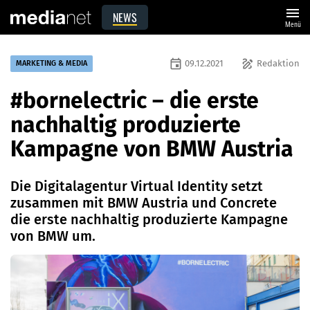
menu
NEWS
Menü
event
draw
09.12.2021
Redaktion
MARKETING & MEDIA
#bornelectric – die erste
nachhaltig produzierte
Kampagne von BMW Austria
Die Digitalagentur Virtual Identity setzt
zusammen mit BMW Austria und Concrete
die erste nachhaltig produzierte Kampagne
von BMW um.