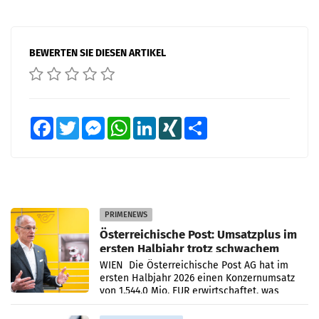
BEWERTEN SIE DIESEN ARTIKEL
Facebook
Twitter
Messenger
WhatsApp
LinkedIn
XING
Teilen
PRIMENEWS
Österreichische Post: Umsatzplus im
ersten Halbjahr trotz schwachem
Briefgeschäft
WIEN Die Österreichische Post AG hat im
ersten Halbjahr 2026 einen Konzernumsatz
von 1.544,0 Mio. EUR erwirtschaftet, was
einem Plus von 3,8 Prozent gegenüber dem
Vergleichszeitraum