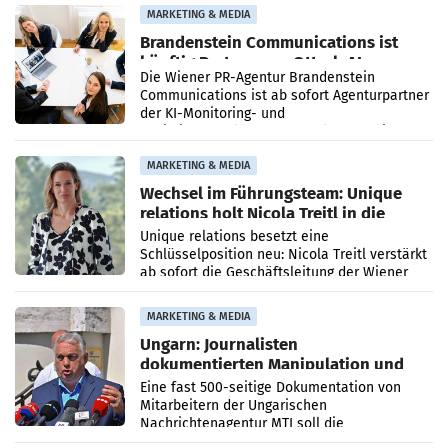
MARKETING & MEDIA
Brandenstein Communications ist
künftig Partner von OtterlyAI
Die Wiener PR-Agentur Brandenstein
Communications ist ab sofort Agenturpartner
der KI-Monitoring- und
Optimierungsplattform OtterlyAI. Damit baut
die Agentur ihr Leistungsportfolio
MARKETING & MEDIA
Wechsel im Führungsteam: Unique
relations holt Nicola Treitl in die
Geschäftsleitung
Unique relations besetzt eine
Schlüsselposition neu: Nicola Treitl verstärkt
ab sofort die Geschäftsleitung der Wiener
PR-Agentur an der Seite von Josef Kalina und
Anna Kalina-Mahr.
MARKETING & MEDIA
Ungarn: Journalisten
dokumentierten Manipulation und
Zensur
Eine fast 500-seitige Dokumentation von
Mitarbeitern der Ungarischen
Nachrichtenagentur MTI soll die
systematische Nachrichten-Manipulation und