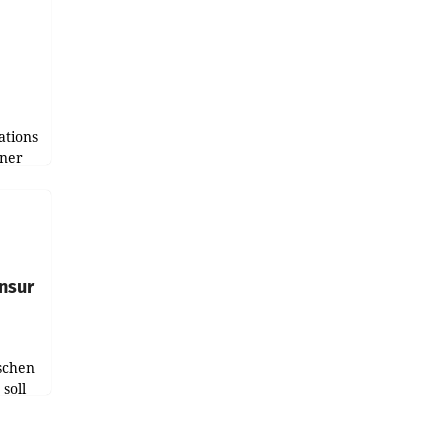
tions
tner
e
tfolio
nsur
schen
soll
chten-
 bei