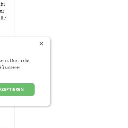
cht
her
lle
×
D
sern. Durch die
äß unserer
KZEPTIEREN