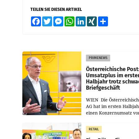
TEILEN SIE DIESEN ARTIKEL
Facebook
Twitter
Messenger
WhatsApp
LinkedIn
XING
Teilen
PRIMENEWS
Österreichische Post
Umsatzplus im erste
Halbjahr trotz schw
Briefgeschäft
WIEN Die Österreichisch
AG hat im ersten Halbja
einen Konzernumsatz vo
1.544,0 Mio. EUR
erwirtschaftet, was eine
RETAIL
von 3,8 Prozent gegenüb
dem Vergleichszeitraum