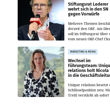
und der Bundeskartellan
Stiftungsrat Lederer
wehrt sich in den SN
gegen Vorwürfe
Mehrere Themen beschä
derzeit den ORF. Am Die
soll im Stiftungsrat über 
vom neuen ORF-Chef Cl
Pig vorgeschlagenen
Besetzungen für die
MARKETING & MEDIA
Direktionen abgestimmt
werden.
Wechsel im
Führungsteam: Uniq
relations holt Nicola 
in die Geschäftsleit
Unique relations besetzt 
Schlüsselposition neu: Ni
Treitl verstärkt ab sofort
Geschäftsleitung der Wi
PR-Agentur an der Seite 