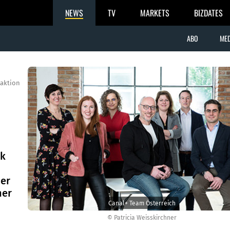
NEWS
TV
MARKETS
BIZDATES
ABO
MED
aktion
rk
der
her
Canal+ Team Österreich
© Patricia Weisskirchner