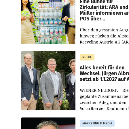
Eine Bühne für
Zirkularität: ARA und
Müller informieren a
POS über
Kreislauffähigkeit
Über den gesamten Augu
hinweg rücken die Altsto
Recycling Austria AG (AR
und der Handelskonzern
Müller die Initiative „Krei
RETAIL
Helden“ in allen
österreichischen Müller-F
Alles bereit für den
Wechsel: Jürgen Albr
setzt ab 1.1.2027 auf
WIENER NEUDORF. – Die
geplante Zusammenarbei
zwischen Adeg und dem
Vorarlberger Kaufmann 
Albrecht ist kartellrechtl
freigegeben: Die
MARKETING & MEDIA
Bundeswettbewerbsbeh