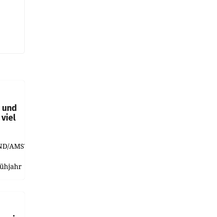
t und
viel
ND/AMSTERDAM.
rühjahr
h