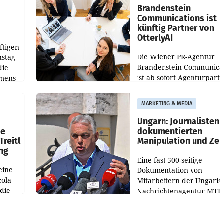
verdoppelte (+102
walt
Brandenstein
Communications ist
künftig Partner von
OtterlyAI
ftigen
Die Wiener PR-Agentur
nstag
Brandenstein Communica
die
ist ab sofort Agenturpar
emens
der KI-Monitoring- und
Optimierungsplattform
MARKETING & MEDIA
OtterlyAI. Damit baut di
Agentur ihr Leistungspor
Ungarn: Journalisten
ue
dokumentierten
Treitl
Manipulation und Ze
ung
Eine fast 500-seitige
eine
Dokumentation von
cola
Mitarbeitern der Ungari
 die
Nachrichtenagentur MTI 
ener
die systematische Nachri
von
Manipulation und Zensur