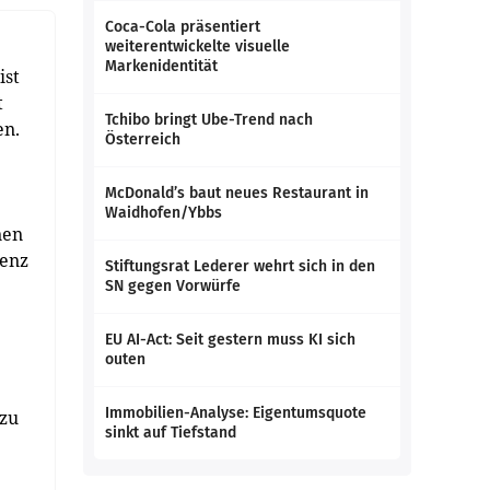
Coca-Cola präsentiert
weiterentwickelte visuelle
Markenidentität
ist
t
Tchibo bringt Ube-Trend nach
en.
Österreich
McDonald’s baut neues Restaurant in
Waidhofen/Ybbs
nen
tenz
Stiftungsrat Lederer wehrt sich in den
SN gegen Vorwürfe
EU AI-Act: Seit gestern muss KI sich
outen
Immobilien-Analyse: Eigentumsquote
 zu
sinkt auf Tiefstand