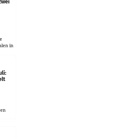
zwei
e
alen in
ich.
gen in
li:
lt
gen
uge
bnis
r als