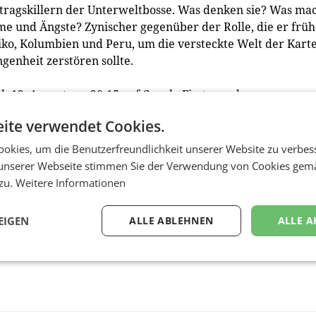
ftragskillern der Unterweltbosse. Was denken sie? Was ma
ume und Ängste? Zynischer gegenüber der Rolle, die er frü
exiko, Kolumbien und Peru, um die versteckte Welt der Karte
genheit zerstören sollte.
b 12. August um 20:15 auf Canal+ First zu sehen.
ite verwendet Cookies.
wobei drei Streams gleichzeitig auf fünf Geräten in Full H
aut Senderangaben für iOS, Android sowie alle gängigen
okies, um die Benutzerfreundlichkeit unserer Website zu verbes
u Beginn neben internationalen Serien und Filmen sowie
unserer Webseite stimmen Sie der Verwendung von Cookies gem
hische Filme, Kabarettprogramme und Serien. (red)
 zu.
Weitere Informationen
EIGEN
ALLE ABLEHNEN
ALLE A