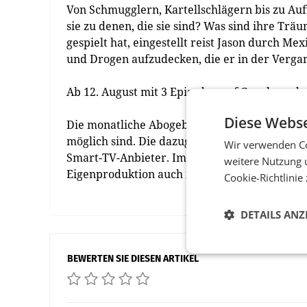
Von Schmugglern, Kartellschlägern bis zu Au
sie zu denen, die sie sind? Was sind ihre Trä
gespielt hat, eingestellt reist Jason durch M
und Drogen aufzudecken, die er in der Vergan
Ab 12. August mit 3 Episoden auf Canal+ und a
Diese Webse
Die monatliche Abogebühr beträgt 8,99 Euro, 
möglich sind. Die dazugehörige App gibt es l
Wir verwenden Co
Smart-TV-Anbieter. Im Angebot finden sich z
weitere Nutzung 
Eigenproduktion auch mehr als 250 österreic
Cookie-Richtlinie
DETAILS ANZ
BEWERTEN SIE DIESEN ARTIKEL