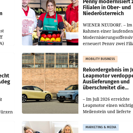
übertroffen.
Penny modernisiert 
Filialen in Ober- und
m
Niederösterreich
WIENER NEUDORF. – Im
st
Rahmen einer laufenden
ff
Modernisierungsoffensiv
A)
erneuert Penny zwei Fili
Nieder- und Oberösterre
slauf-
Die beiden Standorte lie
MOBILITY BUSINESS
Haag sowie im rund
ilialen
Rekordergebnis im Ju
echt
Leapmotor verdoppe
 Adeg
Auslieferungen und
überschreitet die
100.000er-Marke
– Im Juli 2026 erreichte
t
Leapmotor einen wichti
Meilenstein und lieferte
Jürgen
weltweit 101.267 Fahrze
ich
aus, womit sich das Erge
MARKETING & MEDIA
gegenüber Juli 2025 meh
örde