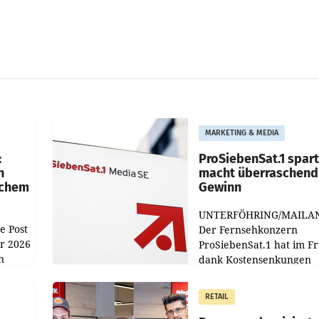
MARKETING & MEDIA
:
ProSiebenSat.1 spar
n
macht überraschend 
achem
Gewinn
UNTERFÖHRING/MAILA
e Post
Der Fernsehkonzern
hr 2026
ProSiebenSat.1 hat im F
n
dank Kostensenkungen
operativ wieder Gewinn
m Plus
gemacht und die
RETAIL
er
Markterwartung deutlic