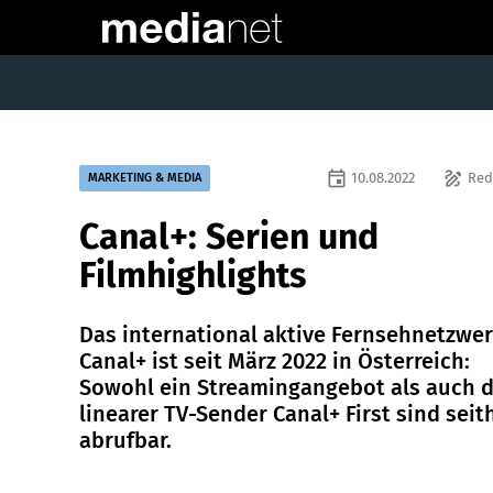
event
draw
10.08.2022
Red
MARKETING & MEDIA
Canal+: Serien und
Filmhighlights
Das international aktive Fernsehnetzwe
Canal+ ist seit März 2022 in Österreich:
Sowohl ein Streamingangebot als auch 
linearer TV-Sender Canal+ First sind seit
abrufbar.