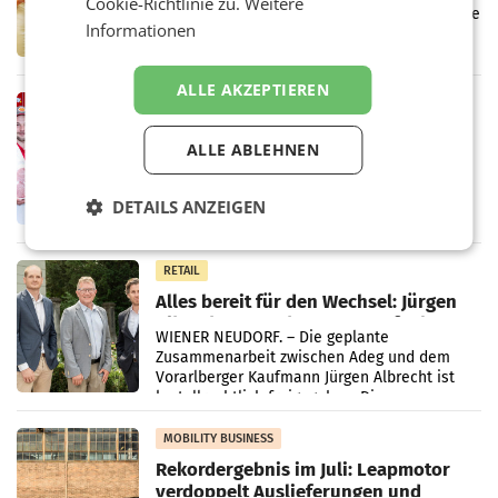
Cookie-Richtlinie zu.
Weitere
Kreislauffähigkeit
Über den gesamten August hinweg rücken die
Informationen
Altstoff Recycling Austria AG (ARA) und der
Handelskonzern Müller die Initiative
„Kreislauf-Helden“ in allen österreichischen
ALLE AKZEPTIEREN
Müller-Filialen
RETAIL
Penny modernisiert zwei Filialen in
ALLE ABLEHNEN
Ober- und Niederösterreich
WIENER NEUDORF. – Im Rahmen einer
laufenden Modernisierungsoffensive
DETAILS ANZEIGEN
erneuert Penny zwei Filialen in Nieder- und
Oberösterreich. Die beiden Standorte liegen
in Haag sowie im rund
RETAIL
Alles bereit für den Wechsel: Jürgen
Albrecht setzt ab 1.1.2027 auf Adeg
WIENER NEUDORF. – Die geplante
Zusammenarbeit zwischen Adeg und dem
Vorarlberger Kaufmann Jürgen Albrecht ist
kartellrechtlich freigegeben: Die
Bundeswettbewerbsbehörde und der
Bundeskartellanwalt
MOBILITY BUSINESS
Rekordergebnis im Juli: Leapmotor
verdoppelt Auslieferungen und