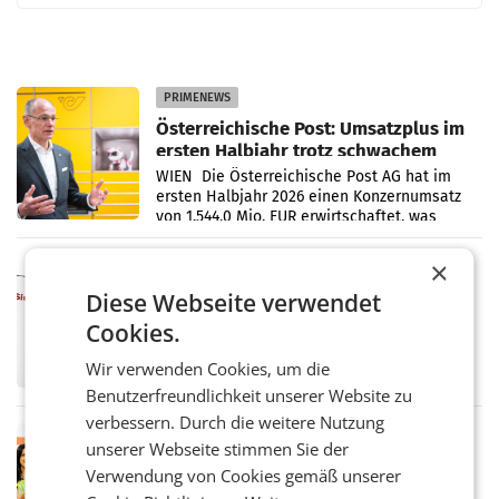
PRIMENEWS
Österreichische Post: Umsatzplus im
ersten Halbjahr trotz schwachem
Briefgeschäft
WIEN Die Österreichische Post AG hat im
ersten Halbjahr 2026 einen Konzernumsatz
von 1.544,0 Mio. EUR erwirtschaftet, was
einem Plus von 3,8 Prozent gegenüber dem
Vergleichszeitraum
×
MARKETING & MEDIA
ProSiebenSat.1 spart und macht
Diese Webseite verwendet
überraschend viel Gewinn
Cookies.
UNTERFÖHRING/MAILAND/AMSTERDAM. Der
Fernsehkonzern ProSiebenSat.1 hat im
Wir verwenden Cookies, um die
Frühjahr dank Kostensenkungen operativ
Benutzerfreundlichkeit unserer Website zu
wieder Gewinn gemacht und die
Markterwartung deutlich übertroffen.
verbessern. Durch die weitere Nutzung
RETAIL
unserer Webseite stimmen Sie der
Eine Bühne für Zirkularität: ARA und
Verwendung von Cookies gemäß unserer
Müller informieren am POS über