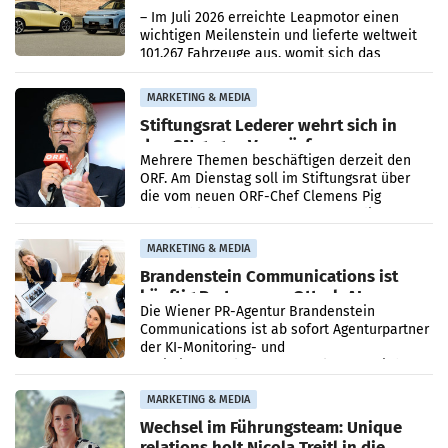
überschreitet die 100.000er-Marke
– Im Juli 2026 erreichte Leapmotor einen
wichtigen Meilenstein und lieferte weltweit
101.267 Fahrzeuge aus, womit sich das
Ergebnis gegenüber Juli 2025 mehr als
verdoppelte (+102
MARKETING & MEDIA
Stiftungsrat Lederer wehrt sich in
den SN gegen Vorwürfe
Mehrere Themen beschäftigen derzeit den
ORF. Am Dienstag soll im Stiftungsrat über
die vom neuen ORF-Chef Clemens Pig
vorgeschlagenen Besetzungen für die
Direktionen abgestimmt werden.
MARKETING & MEDIA
Brandenstein Communications ist
künftig Partner von OtterlyAI
Die Wiener PR-Agentur Brandenstein
Communications ist ab sofort Agenturpartner
der KI-Monitoring- und
Optimierungsplattform OtterlyAI. Damit baut
die Agentur ihr Leistungsportfolio
MARKETING & MEDIA
Wechsel im Führungsteam: Unique
relations holt Nicola Treitl in die