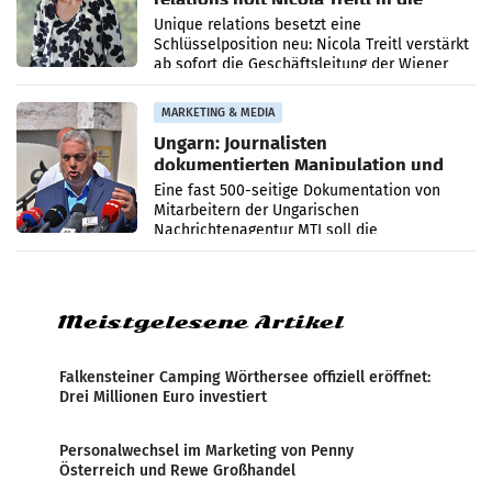
Geschäftsleitung
Unique relations besetzt eine
Schlüsselposition neu: Nicola Treitl verstärkt
ab sofort die Geschäftsleitung der Wiener
PR-Agentur an der Seite von Josef Kalina und
Anna Kalina-Mahr.
MARKETING & MEDIA
Ungarn: Journalisten
dokumentierten Manipulation und
Zensur
Eine fast 500-seitige Dokumentation von
Mitarbeitern der Ungarischen
Nachrichtenagentur MTI soll die
systematische Nachrichten-Manipulation und
Zensur bei der Agentur während der Zeit
Meistgelesene Artikel
Falkensteiner Camping Wörthersee offiziell eröffnet:
Drei Millionen Euro investiert
Personalwechsel im Marketing von Penny
Österreich und Rewe Großhandel