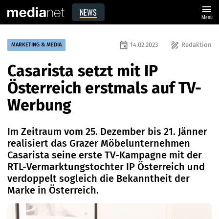
menu
NEWS
Menü
event
draw
14.02.2023
Redaktion
MARKETING & MEDIA
Casarista setzt mit IP
Österreich erstmals auf TV-
Werbung
Im Zeitraum vom 25. Dezember bis 21. Jänner
realisiert das Grazer Möbelunternehmen
Casarista seine erste TV-Kampagne mit der
RTL-Vermarktungstochter IP Österreich und
verdoppelt sogleich die Bekanntheit der
Marke in Österreich.