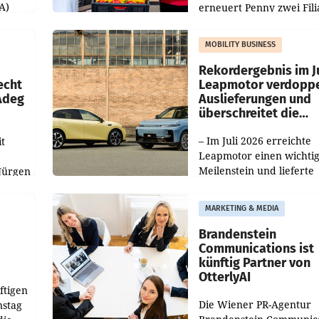
A)
erneuert Penny zwei Fili
Nieder- und Oberösterre
slauf-
Die beiden Standorte lie
MOBILITY BUSINESS
Haag sowie im rund
ilialen
Rekordergebnis im Ju
echt
Leapmotor verdoppe
 Adeg
Auslieferungen und
überschreitet die
100.000er-Marke
– Im Juli 2026 erreichte
t
Leapmotor einen wichti
Meilenstein und lieferte
Jürgen
weltweit 101.267 Fahrze
ich
aus, womit sich das Erge
MARKETING & MEDIA
gegenüber Juli 2025 meh
örde
verdoppelte (+102
walt
Brandenstein
Communications ist
künftig Partner von
OtterlyAI
ftigen
Die Wiener PR-Agentur
nstag