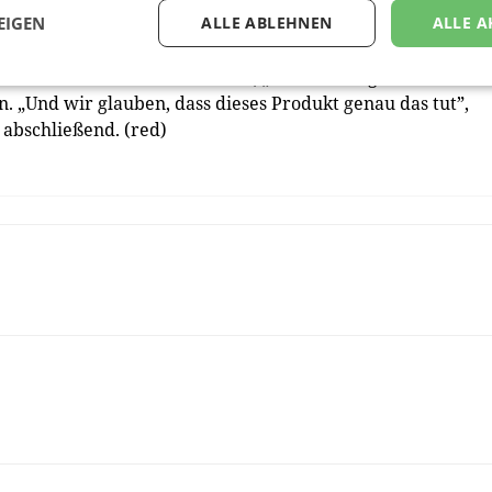
EIGEN
ALLE ABLEHNEN
ALLE A
ch durch Covid-19 die Gesellschaft und deren Medienverhal
e Menschen es aktuell führen, „müssen Dinge einfach sein
. „Und wir glauben, dass dieses Produkt genau das tut”,
 abschließend. (red)