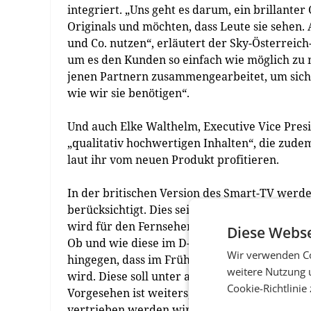
integriert. „Uns geht es darum, ein brillante
Originals und möchten, dass Leute sie sehen.
und Co. nutzen“, erläutert der Sky-Österrei
um es den Kunden so einfach wie möglich zu
jenen Partnern zusammengearbeitet, um siche
wie wir sie benötigen“.
Und auch Elke Walthelm, Executive Vice Presi
„qualitativ hochwertigen Inhalten“, die zudem
laut ihr vom neuen Produkt profitieren.
In der britischen Version des Smart-TV werd
berücksichtigt. Dies sei auch im D-A-CH-Raum
wird für den Fernseher zudem eine Ratenzah
Diese Webse
Ob und wie diese im D-A-CH-Raum umgesetzt we
Wir verwenden Co
hingegen, dass im Frühling 2022 in Großbrit
weitere Nutzung 
wird. Diese soll unter anderem die Qualität 
Cookie-Richtlinie
Vorgesehen ist weiters, dass der 4K-Ultra-HD
vertrieben werden wird.