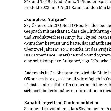
849 und 1.049 Pfund (Anm.: 1 Pfund entsprich
Produkt 2022 im D-A-CH-Raum auf den Mark
„Komplexe Aufgabe“
Sky Österreich-CEO Neal O'Rourke, der bei d
Gespräch mit
media
net, dass die Einführung
und Produktverbesserung“ für Sky sei. Man s
-wünsche“ bewusst und hätte, darauf aufbauen
über zwei Jahren“, so O'Rourke, ist das Proje
User Experience, Interface und Sound System
eine sehr komplexe Aufgabe“, sagt O’Rourke 
Anders als in Großbritannien wird die Linie i
O’Rourkes ist es, „so schnell wie möglich in 
nächstes Jahr soll der Fernseher auch hierzula
sich noch bedeckt, nähere Informationen diesb
Kanalübergreifend Content anbieten
Spannend ist vor allem, dass Sky im neuen P