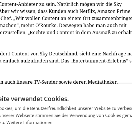
r Content-Anbieter zu sein. Natürlich mögen wir die Sky
 Aber wir wissen, dass Kunden auch Netflix, Amazon Prime
ch-Chef. „Wir wollen Content an einem Ort zusammenbringe
 machen“, meint O’Rourke. Deswegen habe man auch mit
rzustellen, „Rechte und Content in dem Ausmaß zu erhalt
dent Content von Sky Deutschland, sieht eine Nachfrage n
 einfach aufzufinden sind. Das „Entertainment-Erlebnis“ s
en auch lineare TV-Sender sowie deren Mediatheken
 vorgesehen, so Devesh Raj, CEO von Sky Deutschland. In 
lung angeboten; zusätzlich wurden Content-Pakete gebünd
ite verwendet Cookies.
rden, ist zum jetzigen Zeitpunkt noch offen. Fest steht
okies, um die Benutzerfreundlichkeit unserer Website zu verbes
annien ein Add-on in Form einer Kamera angeboten werden
unserer Webseite stimmen Sie der Verwendung von Cookies gem
von Video-Calls, Online-Games und Ähnlichem verbessern.
 zu.
Weitere Informationen
-TV mit 360 Grad Dolby Atmos Sound in fünf Farben