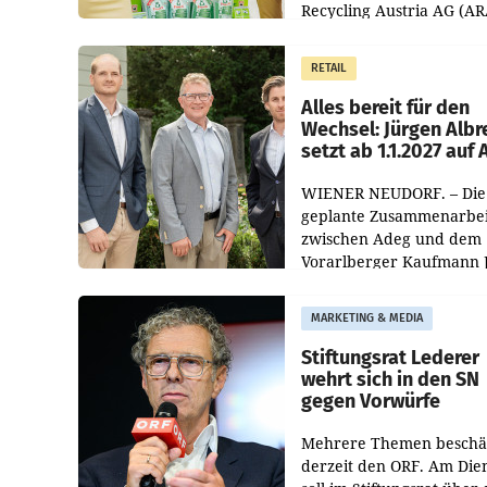
Recycling Austria AG (AR
und der Handelskonzern
Müller die Initiative „Krei
RETAIL
Helden“ in allen
österreichischen Müller-F
Alles bereit für den
Wechsel: Jürgen Albr
setzt ab 1.1.2027 auf
WIENER NEUDORF. – Die
geplante Zusammenarbei
zwischen Adeg und dem
Vorarlberger Kaufmann 
Albrecht ist kartellrechtl
freigegeben: Die
MARKETING & MEDIA
Bundeswettbewerbsbeh
und der Bundeskartellan
Stiftungsrat Lederer
wehrt sich in den SN
gegen Vorwürfe
Mehrere Themen beschä
derzeit den ORF. Am Die