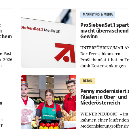
MARKETING & MEDIA
:
ProSiebenSat.1 spar
n
macht überraschend 
achem
Gewinn
UNTERFÖHRING/MAILA
e Post
Der Fernsehkonzern
hr 2026
ProSiebenSat.1 hat im F
n
dank Kostensenkungen
operativ wieder Gewinn
m Plus
gemacht und die
RETAIL
er
Markterwartung deutlic
übertroffen.
Penny modernisiert 
Filialen in Ober- und
m
Niederösterreich
WIENER NEUDORF. – Im
st
Rahmen einer laufenden
ff
Modernisierungsoffensiv