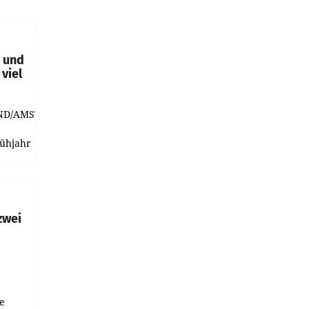
t und
viel
ND/AMSTERDAM.
rühjahr
h
zwei
e