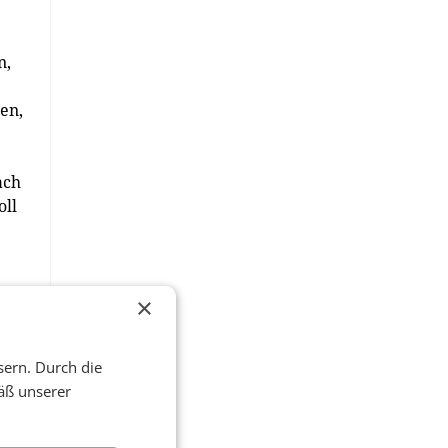
n,
en,
ach
oll
UK
×
elt.
sern. Durch die
äß unserer