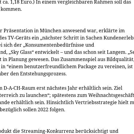
t ca. 1,18 Euro.) In einem vergleichbaren Rahmen soll das
t kommen.
er Präsentation in München anwesend war, erklärte im
 des TV-Geräts ein „nächster Schritt in Sachen Kundenerleb
ei sich der „Konsumentenbedürfnisse und
d, „Sky Glass“ entwickelt – und das schon seit Langem. „Se
kt in Planung gewesen. Das Zusammenspiel aus Bildqualität
 in “einem benutzerfreundlichem Package zu vereinen, ist
über den Entstehungsprozess.
m D-A-CH-Raum erst nächstes Jahr erhältlich sein. Ziel
Österreich zu launchen“; spätestens zum Weihnachtsgeschäf
nde erhältlich sein. Hinsichtlich Vertriebsstrategie hielt 
ezüglich sollen 2022 folgen.
rodukt die Streaming-Konkurrenz berücksichtigt und