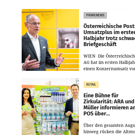
PRIMENEWS
Österreichische Post
Umsatzplus im erste
Halbjahr trotz schw
Briefgeschäft
WIEN Die Österreichisch
AG hat im ersten Halbja
einen Konzernumsatz vo
1.544,0 Mio. EUR
erwirtschaftet, was eine
RETAIL
von 3,8 Prozent gegenüb
dem Vergleichszeitraum
Eine Bühne für
Zirkularität: ARA und
Müller informieren a
POS über
Kreislauffähigkeit
Über den gesamten Augu
hinweg rücken die Altsto