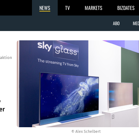
NEWS
TV
MARKETS
BIZDATES
ABO
MED
aktion
y
er
© Alex Schelbert