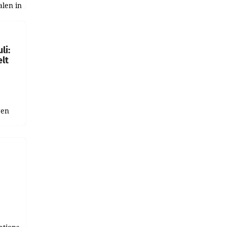
alen in
ich.
gen in
li:
lt
gen
uge
bnis
r als