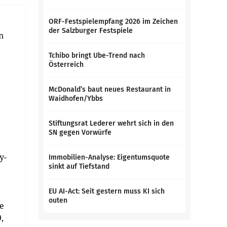
ORF-Festspielempfang 2026 im Zeichen
der Salzburger Festspiele
n
Tchibo bringt Ube-Trend nach
Österreich
McDonald’s baut neues Restaurant in
Waidhofen/Ybbs
Stiftungsrat Lederer wehrt sich in den
SN gegen Vorwürfe
y-
Immobilien-Analyse: Eigentumsquote
sinkt auf Tiefstand
e
EU AI-Act: Seit gestern muss KI sich
outen
e
,