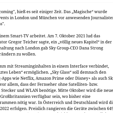
ing", hieß es seit einiger Zeit. Das „Magische“ wurde
ents in London und München vor anwesenden Journaliste
s".
inem Smart-TV arbeitet. Am 7. Oktober 2021 lud das
 Gregor Teicher sagte, ein „völlig neues Kapitel“ in der
schaltung nach London gab Sky Group-CEO Dana Strong
rändern zu wollen.
mm mit Streaminginhalten in einem Interface verbindet,
ztes Leben“ ermöglichen. „Sky Glass“ soll demnach den
Apps wie Netflix, Amazon Prime oder Disney+ als auch Sk
r allem, dass der Fernseher ohne Satelliten- bzw.
n Stecker und WLAN benötige. Mitte Oktober wird die neu
in Großbritannien verfügbar sein, wo bisher eine
rammen nötig war. In Österreich und Deutschland wird di
2022 erfolgen. Preislich rangieren die Geräte zwischen 649