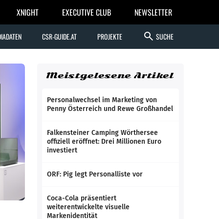
XNIGHT
EXECUTIVE CLUB
NEWSLETTER
search
IADATEN
CSR-GUIDE.AT
PROJEKTE
SUCHE
Meistgelesene Artikel
Personalwechsel im Marketing von
Penny Österreich und Rewe Großhandel
Falkensteiner Camping Wörthersee
offiziell eröffnet: Drei Millionen Euro
investiert
ORF: Pig legt Personalliste vor
Coca-Cola präsentiert
weiterentwickelte visuelle
Markenidentität