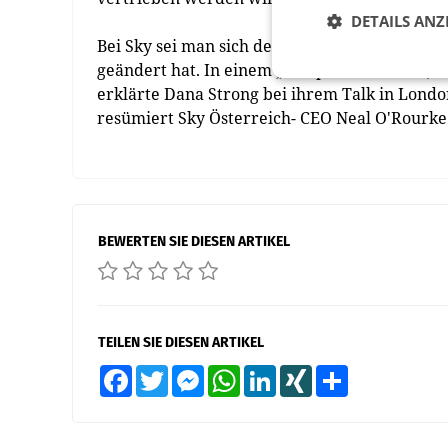
DETAILS ANZ
Bei Sky sei man sich dessen bewusst, dass si
geändert hat. In einem „komplexen Leben“, wi
erklärte Dana Strong bei ihrem Talk in London
resümiert Sky Österreich- CEO Neal O'Rourke
BEWERTEN SIE DIESEN ARTIKEL
TEILEN SIE DIESEN ARTIKEL
Facebook
Twitter
Messenger
WhatsApp
LinkedIn
XING
Teilen