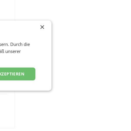
ie
×
man
sern. Durch die
äß unserer
KZEPTIEREN