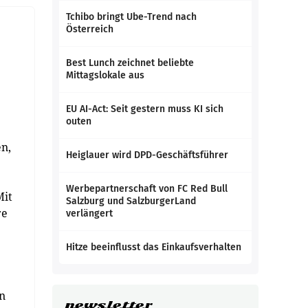
Tchibo bringt Ube-Trend nach
Österreich
Best Lunch zeichnet beliebte
Mittagslokale aus
EU AI-Act: Seit gestern muss KI sich
outen
en,
Heiglauer wird DPD-Geschäftsführer
Werbepartnerschaft von FC Red Bull
Mit
Salzburg und SalzburgerLand
re
verlängert
Hitze beeinflusst das Einkaufsverhalten
nn
newsletter