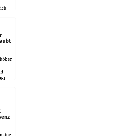
ich
e
r
laubt
chöber
nd
ORF
r APA
t
senz
anking