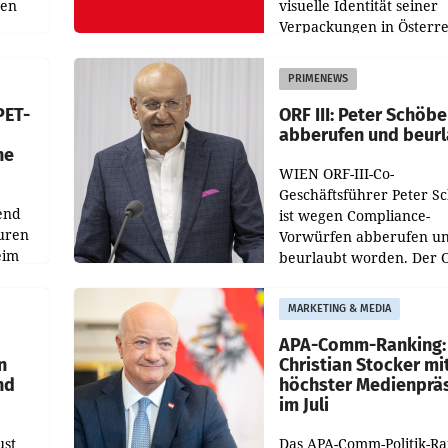
nen
visuelle Identität seiner
Verpackungen in Österre
 den
vor. Im Mittelpunkt des
ens
Redesigns stehen zentral
PRIMENEWS
ozent
Gestaltungselemente
PET-
ORF III: Peter Schöbe
abberufen und beur
he
WIEN ORF-III-Co-
Geschäftsführer Peter S
end
ist wegen Compliance-
uren
Vorwürfen abberufen u
eim
beurlaubt worden. Der 
bestätigte gegenüber de
uer zu
entsprechende
MARKETING & MEDIA
hsen
Medienberichte.
APA-Comm-Ranking:
n
Christian Stocker mi
nd
höchster Medienprä
im Juli
ust
Das APA-Comm-Politik-R