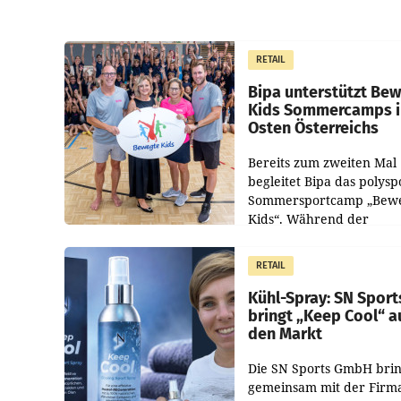
RETAIL
Bipa unterstützt Be
Kids Sommercamps 
Osten Österreichs
Bereits zum zweiten Mal
begleitet Bipa das polysp
Sommersportcamp „Bew
Kids“. Während der
Campwochen in den Mon
Juli und August versorgt
RETAIL
Unternehmen Kinder so
Kühl-Spray: SN Sport
bringt „Keep Cool“ a
den Markt
Die SN Sports GmbH brin
gemeinsam mit der Firm