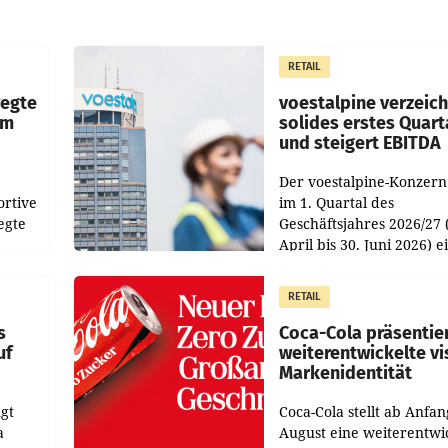
RETAIL
wegte
voestalpine verzeic
im
solides erstes Quart
und steigert EBITDA
Der voestalpine-Konzern
ortive
im 1. Quartal des
egte
Geschäftsjahres 2026/27 
April bis 30. Juni 2026) e
aten
solides Ergebnis erwirtsc
 das
Der Umsatz stieg im Verg
RETAIL
wie
zur Vorjahresperiode
s
Coca-Cola präsentie
uf
weiterentwickelte vi
Markenidentität
gt
Coca-Cola stellt ab Anfan
a
August eine weiterentwi