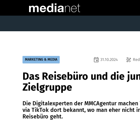
event
draw
31.10.2024
Red
MARKETING & MEDIA
Das Reisebüro und die ju
Zielgruppe
Die Digitalexperten der MMCAgentur machen 
via TikTok dort bekannt, wo man eher nicht i
Reisebüro geht.