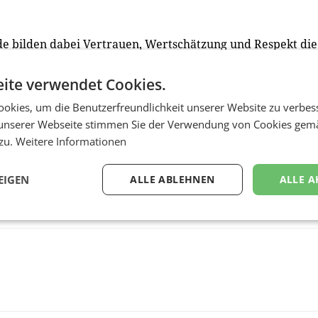
e bilden dabei Vertrauen, Wertschätzung und ­Respekt die
ls je zuvor von Unternehmen erwarten”, illustriert Gorke d
tur, die mit der Umsetzung für den Kunden TUI zeigt, dass 
ite verwendet Cookies.
etzen.
(gs)
okies, um die Benutzerfreundlichkeit unserer Website zu verbes
unserer Webseite stimmen Sie der Verwendung von Cookies gem
 zu.
Weitere Informationen
EIGEN
ALLE ABLEHNEN
ALLE A