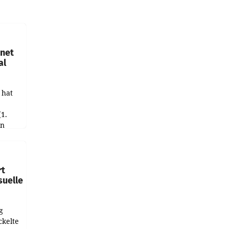
hnet
al
 hat
(1.
in
haftet.
leich
rt
suelle
g
ckelte