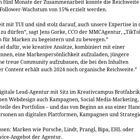
n fünf Monate der Zusammenarbeit konnte die Reichweite
 Follower-Wachstum von 15% erzielt werden.
 mit TUI und sind stolz darauf, auch unsere Expertise in 
zu dürfen”, sagt Jens Gorke, CCO der MMCAgentur, „TikTo
en für Marken zu begeistern und zu bewegen.”
iel dafür, wie ­kreative Ansätze, kombiniert mit einer
können, eine Markenpersönlichkeit aufzuladen, jüngere
ine treue Community aufzubauen, die bei den Inhalten
er Content erhält auch 2024 noch organische Reichweite.”
digitale Lead-Agentur mit Sitz im Kreativcampus Brotfabrik
neben Webdesign auch Kampagnen, Social Media-Marketing,
teile des Portfolios – und das von Beginn an aus einer Han
ersonen an digitalen Plattformen, Kampagnen und Strategi
ssen: Marken wie Porsche, Lindt, Prangl, Bipa, EHL oder
rvice-Angebot der Agentur.