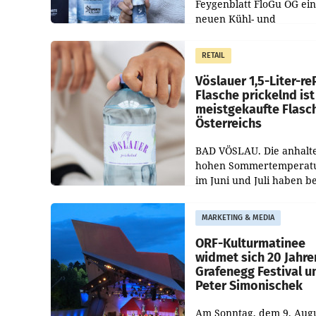
Feygenblatt FloGu OG ei
neuen Kühl- und
Regenerations-Spray auf
Markt. Das Produkt nam
RETAIL
„Keep Cool“ ist zu 100 Pr
Vöslauer 1,5-Liter-re
Flasche prickelnd ist
meistgekaufte Flasc
Österreichs
BAD VÖSLAU. Die anhalt
hohen Sommertemperat
im Juni und Juli haben b
niederösterreichischen
Getränkehersteller Vösla
MARKETING & MEDIA
deutlichen Absatzzuwäc
geführt. Während
ORF-Kulturmatinee
widmet sich 20 Jahre
Grafenegg Festival u
Peter Simonischek
Am Sonntag, dem 9. Aug