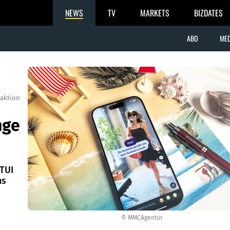
NEWS
TV
MARKETS
BIZDATES
ABO
MED
aktion
nge
TUI
ns
© MMCAgentur