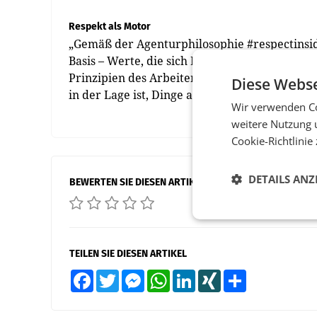
Respekt als Motor
„Gemäß der Agenturphilosophie #respectinsid
Basis – Werte, die sich Menschen jetzt mehr a
Prinzipien des Arbeitens bei der Digitalagen
Diese Webse
in der Lage ist, Dinge am Puls der Zeit umzus
Wir verwenden Co
weitere Nutzung 
Cookie-Richtlinie
DETAILS ANZ
BEWERTEN SIE DIESEN ARTIKEL
TEILEN SIE DIESEN ARTIKEL
Facebook
Twitter
Messenger
WhatsApp
LinkedIn
XING
Teilen