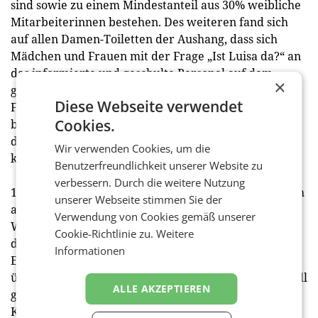
sind sowie zu einem Mindestanteil aus 30% weibliche
Mitarbeiterinnen bestehen. Des weiteren fand sich
auf allen Damen-Toiletten der Aushang, dass sich
Mädchen und Frauen mit der Frage „Ist Luisa da?“ an
das informierte und geschulte Personal auf dem
×
gesamten Gelände der Kaiser Wiesn wenden und im
Diese Webseite verwendet
Fall des Falles unmittelbar und diskret Hilfe
Cookies.
bekommen konnten. Erfreulicherweise kam es unter
dem friedlichen Partyvolk auf der Kaiser Wiesn zu
Wir verwenden Cookies, um die
keinem einzigen Übergriff.
Benutzerfreundlichkeit unserer Website zu
verbessern. Durch die weitere Nutzung
18 Tage lang ausgelassene Stimmung gingen natürlich
unserer Webseite stimmen Sie der
auch an den vielen Stand-Betreibern im „jö“-
Verwendung von Cookies gemäß unserer
Wiesendorf nicht spurlos vorüber. Im Gegenteil. Ob
Cookie-Richtlinie zu.
Weitere
des riesigen Publikum-Ansturms zeigte man sich am
Informationen
Ende zwar schon ein bisschen erschöpft, aber
überglücklich. Die „Standln“ mit heimischem, liebevoll
ALLE AKZEPTIEREN
gefertigtem Handwerk und kulinarischen
Köstlichkeiten aus der Region fanden immensen