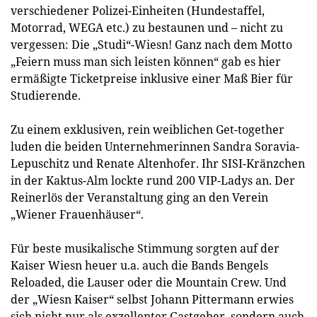
verschiedener Polizei-Einheiten (Hundestaffel,
Motorrad, WEGA etc.) zu bestaunen und – nicht zu
vergessen: Die „Studi“-Wiesn! Ganz nach dem Motto
„Feiern muss man sich leisten können“ gab es hier
ermäßigte Ticketpreise inklusive einer Maß Bier für
Studierende.
Zu einem exklusiven, rein weiblichen Get-together
luden die beiden Unternehmerinnen Sandra Soravia-
Lepuschitz und Renate Altenhofer. Ihr SISI-Kränzchen
in der Kaktus-Alm lockte rund 200 VIP-Ladys an. Der
Reinerlös der Veranstaltung ging an den Verein
„Wiener Frauenhäuser“.
Für beste musikalische Stimmung sorgten auf der
Kaiser Wiesn heuer u.a. auch die Bands Bengels
Reloaded, die Lauser oder die Mountain Crew. Und
der „Wiesn Kaiser“ selbst Johann Pittermann erwies
sich nicht nur als exzellenter Gastgeber, sondern auch