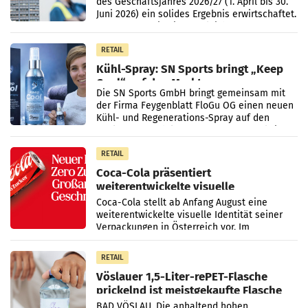
des Geschäftsjahres 2026/27 (1. April bis 30.
Juni 2026) ein solides Ergebnis erwirtschaftet.
Der Umsatz stieg im Vergleich zur
Vorjahresperiode
RETAIL
Kühl-Spray: SN Sports bringt „Keep
Cool“ auf den Markt
Die SN Sports GmbH bringt gemeinsam mit
der Firma Feygenblatt FloGu OG einen neuen
Kühl- und Regenerations-Spray auf den
Markt. Das Produkt namens „Keep Cool“ ist zu
100 Prozent
RETAIL
Coca-Cola präsentiert
weiterentwickelte visuelle
Markenidentität
Coca-Cola stellt ab Anfang August eine
weiterentwickelte visuelle Identität seiner
Verpackungen in Österreich vor. Im
Mittelpunkt des Redesigns stehen zentrale
Gestaltungselemente
RETAIL
Vöslauer 1,5-Liter-rePET-Flasche
prickelnd ist meistgekaufte Flasche
Österreichs
BAD VÖSLAU. Die anhaltend hohen