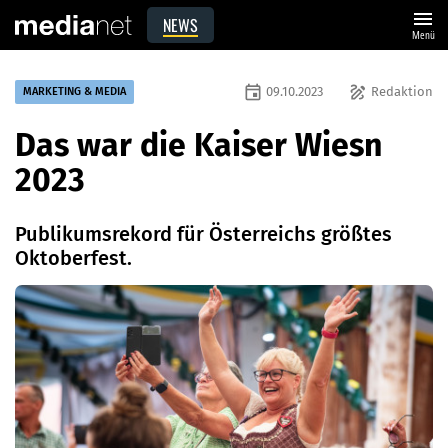
menu
NEWS
Menü
event
draw
09.10.2023
Redaktion
MARKETING & MEDIA
Das war die Kaiser Wiesn
2023
Publikumsrekord für Österreichs größtes
Oktoberfest.