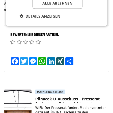
ALLE ABLEHNEN
Anklang. Und die Standbetreiber freuen sich schon
auf die Kaiser Wiesn 2024.
DETAILS ANZEIGEN
BEWERTEN SIE DIESEN ARTIKEL
Facebook
Twitter
Messenger
WhatsApp
LinkedIn
XING
Teilen
MARKETING & MEDIA
Pilnacek-U-Ausschuss - Presserat
fordert sensible Berichterstattung
WIEN Der Presserat fordert Medienvertreter
dazu auf, im U-Ausschuss zu den