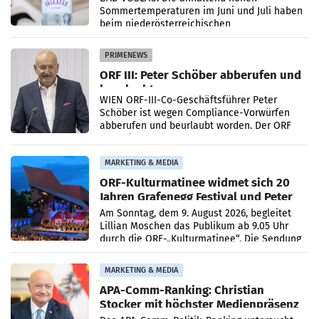
Sommertemperaturen im Juni und Juli haben
beim niederösterreichischen
Getränkehersteller Vöslauer zu deutlichen
Absatzzuwächsen geführt. Während
PRIMENEWS
ORF III: Peter Schöber abberufen und
beurlaubt
WIEN ORF-III-Co-Geschäftsführer Peter
Schöber ist wegen Compliance-Vorwürfen
abberufen und beurlaubt worden. Der ORF
bestätigte gegenüber der APA entsprechende
Medienberichte.
MARKETING & MEDIA
ORF-Kulturmatinee widmet sich 20
Jahren Grafenegg Festival und Peter
Simonischek
Am Sonntag, dem 9. August 2026, begleitet
Lillian Moschen das Publikum ab 9.05 Uhr
durch die ORF-„Kulturmatinee“. Die Sendung
startet mit der Dokumentation „20 Jahre
Grafenegg
MARKETING & MEDIA
APA-Comm-Ranking: Christian
Stocker mit höchster Medienpräsenz
im Juli