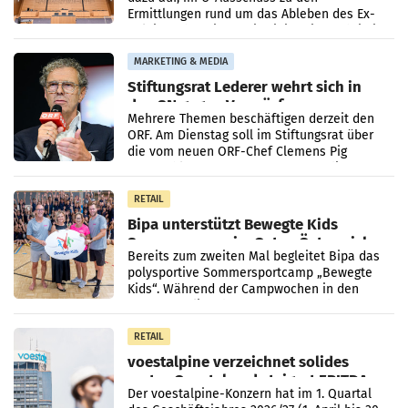
Ermittlungen rund um das Ableben des Ex-
Sektionschefs im Justizministerium, Christian
Pilnacek, auf sensible
MARKETING & MEDIA
Stiftungsrat Lederer wehrt sich in
den SN gegen Vorwürfe
Mehrere Themen beschäftigen derzeit den
ORF. Am Dienstag soll im Stiftungsrat über
die vom neuen ORF-Chef Clemens Pig
vorgeschlagenen Besetzungen für die
Direktionen abgestimmt werden.
RETAIL
Bipa unterstützt Bewegte Kids
Sommercamps im Osten Österreichs
Bereits zum zweiten Mal begleitet Bipa das
polysportive Sommersportcamp „Bewegte
Kids“. Während der Campwochen in den
Monaten Juli und August versorgt das
Unternehmen Kinder sowie
RETAIL
voestalpine verzeichnet solides
erstes Quartal und steigert EBITDA
Der voestalpine-Konzern hat im 1. Quartal