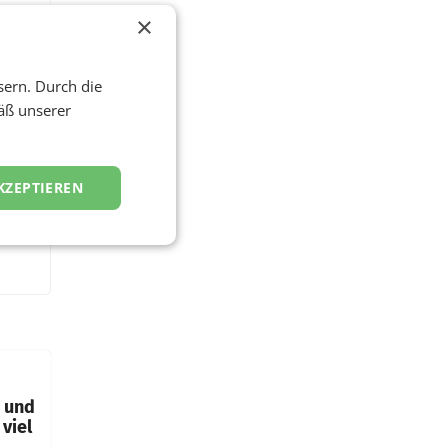
×
sern. Durch die
äß unserer
KZEPTIEREN
t und
viel