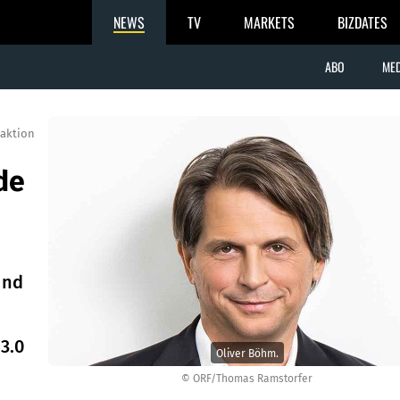
NEWS
TV
MARKETS
BIZDATES
ABO
MED
aktion
de
und
3.0
Oliver Böhm.
© ORF/Thomas Ramstorfer