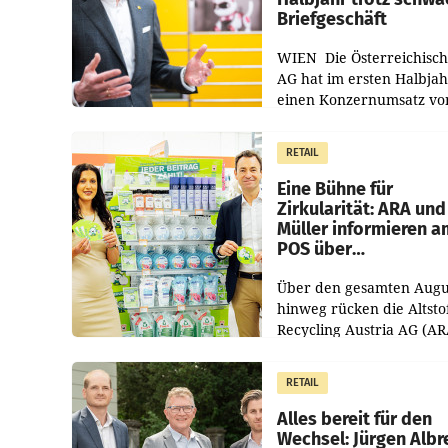
Briefgeschäft
WIEN Die Österreichisch
AG hat im ersten Halbja
einen Konzernumsatz vo
1.544,0 Mio. EUR
erwirtschaftet, was eine
RETAIL
von 3,8 Prozent gegenüb
dem Vergleichszeitraum
Eine Bühne für
Zirkularität: ARA und
Müller informieren a
POS über
Kreislauffähigkeit
Über den gesamten Augu
hinweg rücken die Altsto
Recycling Austria AG (AR
und der Handelskonzern
Müller die Initiative „Krei
RETAIL
Helden“ in allen
österreichischen Müller-F
Alles bereit für den
Wechsel: Jürgen Albr