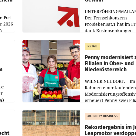
UNTERFÖHRING/MAILA
e Post
Der Fernsehkonzern
hr 2026
ProSiebenSat.1 hat im F
n
dank Kostensenkungen
operativ wieder Gewinn
m Plus
gemacht und die
RETAIL
er
Markterwartung deutlic
übertroffen.
Penny modernisiert 
Filialen in Ober- und
m
Niederösterreich
WIENER NEUDORF. – Im
st
Rahmen einer laufenden
ff
Modernisierungsoffensiv
A)
erneuert Penny zwei Fili
Nieder- und Oberösterre
slauf-
Die beiden Standorte lie
MOBILITY BUSINESS
Haag sowie im rund
ilialen
Rekordergebnis im Ju
echt
Leapmotor verdoppe