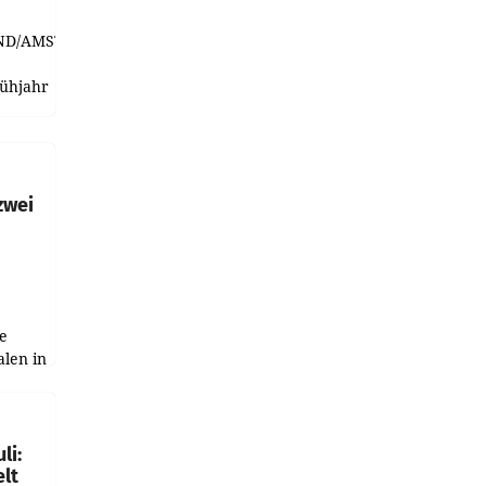
ND/AMSTERDAM.
rühjahr
h
zwei
e
alen in
ich.
gen in
li:
lt