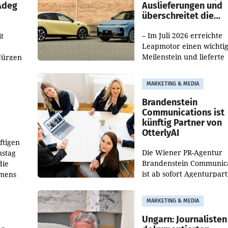
 Adeg
Auslieferungen und
überschreitet die
100.000er-Marke
– Im Juli 2026 erreichte
t
Leapmotor einen wichti
Meilenstein und lieferte
Jürgen
weltweit 101.267 Fahrze
ich
aus, womit sich das Erge
MARKETING & MEDIA
gegenüber Juli 2025 meh
örde
verdoppelte (+102
walt
Brandenstein
Communications ist
künftig Partner von
OtterlyAI
ftigen
Die Wiener PR-Agentur
nstag
Brandenstein Communica
die
ist ab sofort Agenturpar
emens
der KI-Monitoring- und
Optimierungsplattform
MARKETING & MEDIA
OtterlyAI. Damit baut di
Agentur ihr Leistungspor
Ungarn: Journalisten