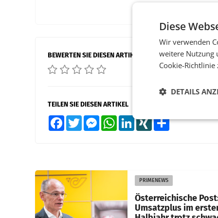
Diese Webse
Wir verwenden Co
weitere Nutzung 
BEWERTEN SIE DIESEN ARTIKEL
Cookie-Richtlinie
DETAILS ANZ
TEILEN SIE DIESEN ARTIKEL
Facebook
Twitter
Messenger
WhatsApp
LinkedIn
XING
Teilen
PRIMENEWS
Österreichische Post
Umsatzplus im erste
Halbjahr trotz schw