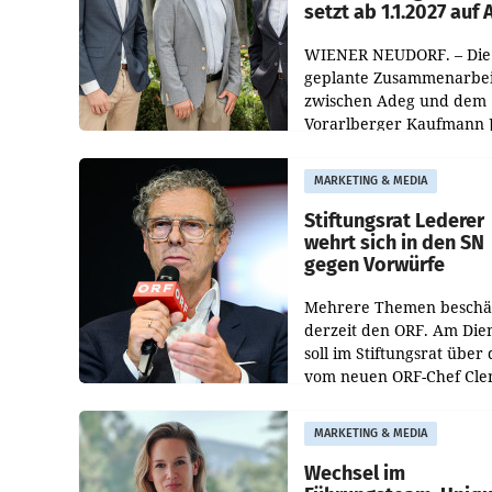
setzt ab 1.1.2027 auf
WIENER NEUDORF. – Die
geplante Zusammenarbei
zwischen Adeg und dem
Vorarlberger Kaufmann 
Albrecht ist kartellrechtl
freigegeben: Die
MARKETING & MEDIA
Bundeswettbewerbsbeh
und der Bundeskartellan
Stiftungsrat Lederer
wehrt sich in den SN
gegen Vorwürfe
Mehrere Themen beschä
derzeit den ORF. Am Die
soll im Stiftungsrat über 
vom neuen ORF-Chef Cl
Pig vorgeschlagenen
Besetzungen für die
MARKETING & MEDIA
Direktionen abgestimmt
werden.
Wechsel im