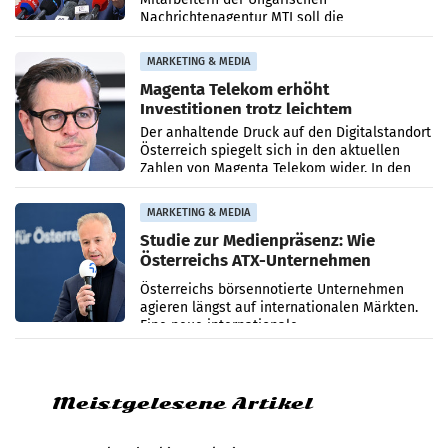
Nachrichtenagentur MTI soll die
systematische Nachrichten-Manipulation und
Zensur bei der Agentur während der Zeit
MARKETING & MEDIA
Magenta Telekom erhöht
Investitionen trotz leichtem
Umsatzrückgang
Der anhaltende Druck auf den Digitalstandort
Österreich spiegelt sich in den aktuellen
Zahlen von Magenta Telekom wider. In den
ersten sechs Monaten des laufenden Jahres
verzeichnete
MARKETING & MEDIA
Studie zur Medienpräsenz: Wie
Österreichs ATX-Unternehmen
international wahrgenommen
Österreichs börsennotierte Unternehmen
werden
agieren längst auf internationalen Märkten.
Eine neue internationale
Medienresonanzanalyse untersucht die
weltweite Berichterstattung über
Meistgelesene Artikel