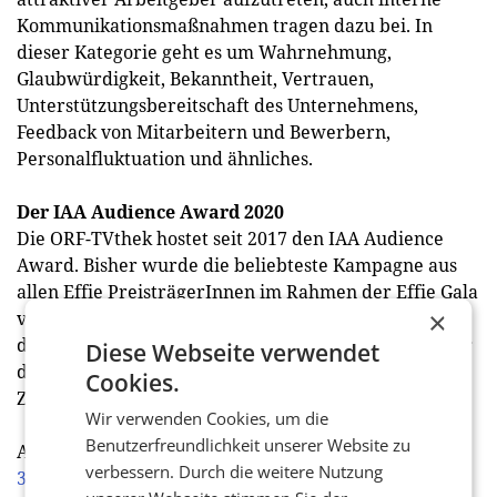
Kommunikationsmaßnahmen tragen dazu bei. In
dieser Kategorie geht es um Wahrnehmung,
Glaubwürdigkeit, Bekanntheit, Vertrauen,
Unterstützungsbereitschaft des Unternehmens,
Feedback von Mitarbeitern und Bewerbern,
Personalfluktuation und ähnliches.
Der IAA Audience Award 2020
Die ORF-TVthek hostet seit 2017 den IAA Audience
Award. Bisher wurde die beliebteste Kampagne aus
allen Effie PreisträgerInnen im Rahmen der Effie Gala
×
von den Gästen per Live-Voting gewählt. 2020 wird
der beliebte Publikumspreis digital per Online-Voting
Diese Webseite verwendet
durch alle IAA Mitglieder ermittelt und steht ganz im
Cookies.
Zeichen von Corona. (red)
Wir verwenden Cookies, um die
Benutzerfreundlichkeit unserer Website zu
Alle Infos:
https://www.iaa-austria.at/Effie-
verbessern. Durch die weitere Nutzung
3/kategorien