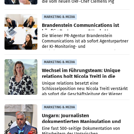
die vom neuen ORF-Chef Clemens Pig
vorgeschlagenen Besetzungen für die
Direktionen abgestimmt werden.
MARKETING & MEDIA
Brandenstein Communications ist
künftig Partner von OtterlyAI
Die Wiener PR-Agentur Brandenstein
Communications ist ab sofort Agenturpartner
der KI-Monitoring- und
Optimierungsplattform OtterlyAI. Damit baut
die Agentur ihr Leistungsportfolio
MARKETING & MEDIA
Wechsel im Führungsteam: Unique
relations holt Nicola Treitl in die
Geschäftsleitung
Unique relations besetzt eine
Schlüsselposition neu: Nicola Treitl verstärkt
ab sofort die Geschäftsleitung der Wiener
PR-Agentur an der Seite von Josef Kalina und
Anna Kalina-Mahr.
MARKETING & MEDIA
Ungarn: Journalisten
dokumentierten Manipulation und
Zensur
Eine fast 500-seitige Dokumentation von
Mitarbeitern der Ungarischen