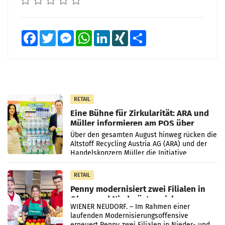
Facebook
Twitter
Messenger
WhatsApp
LinkedIn
XING
Teilen
RETAIL
Eine Bühne für Zirkularität: ARA und
Müller informieren am POS über
Kreislauffähigkeit
Über den gesamten August hinweg rücken die
Altstoff Recycling Austria AG (ARA) und der
Handelskonzern Müller die Initiative
„Kreislauf-Helden“ in allen österreichischen
Müller-Filialen
RETAIL
Penny modernisiert zwei Filialen in
Ober- und Niederösterreich
WIENER NEUDORF. – Im Rahmen einer
laufenden Modernisierungsoffensive
erneuert Penny zwei Filialen in Nieder- und