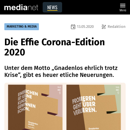
menu
NEWS
Menü
event
draw
13.05.2020
Redaktion
MARKETING & MEDIA
Die Effie Corona-Edition
2020
Unter dem Motto „Gnadenlos ehrlich trotz
Krise“, gibt es heuer etliche Neuerungen.