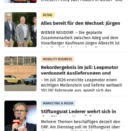
Oberösterreich. Die beiden Standorte liegen
in Haag sowie im rund
RETAIL
Alles bereit für den Wechsel: Jürgen
Albrecht setzt ab 1.1.2027 auf Adeg
WIENER NEUDORF. – Die geplante
Zusammenarbeit zwischen Adeg und dem
Vorarlberger Kaufmann Jürgen Albrecht ist
kartellrechtlich freigegeben: Die
Bundeswettbewerbsbehörde und der
Bundeskartellanwalt
MOBILITY BUSINESS
Rekordergebnis im Juli: Leapmotor
verdoppelt Auslieferungen und
überschreitet die 100.000er-Marke
– Im Juli 2026 erreichte Leapmotor einen
wichtigen Meilenstein und lieferte weltweit
101.267 Fahrzeuge aus, womit sich das
Ergebnis gegenüber Juli 2025 mehr als
verdoppelte (+102
MARKETING & MEDIA
Stiftungsrat Lederer wehrt sich in
den SN gegen Vorwürfe
Mehrere Themen beschäftigen derzeit den
ORF. Am Dienstag soll im Stiftungsrat über