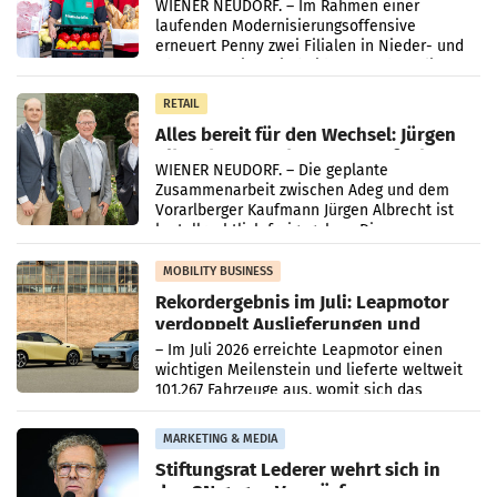
WIENER NEUDORF. – Im Rahmen einer
laufenden Modernisierungsoffensive
erneuert Penny zwei Filialen in Nieder- und
Oberösterreich. Die beiden Standorte liegen
in Haag sowie im rund
RETAIL
Alles bereit für den Wechsel: Jürgen
Albrecht setzt ab 1.1.2027 auf Adeg
WIENER NEUDORF. – Die geplante
Zusammenarbeit zwischen Adeg und dem
Vorarlberger Kaufmann Jürgen Albrecht ist
kartellrechtlich freigegeben: Die
Bundeswettbewerbsbehörde und der
Bundeskartellanwalt
MOBILITY BUSINESS
Rekordergebnis im Juli: Leapmotor
verdoppelt Auslieferungen und
überschreitet die 100.000er-Marke
– Im Juli 2026 erreichte Leapmotor einen
wichtigen Meilenstein und lieferte weltweit
101.267 Fahrzeuge aus, womit sich das
Ergebnis gegenüber Juli 2025 mehr als
verdoppelte (+102
MARKETING & MEDIA
Stiftungsrat Lederer wehrt sich in
den SN gegen Vorwürfe