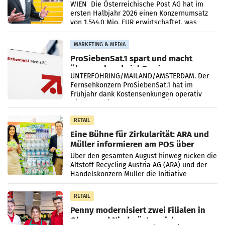
Briefgeschäft
WIEN Die Österreichische Post AG hat im
ersten Halbjahr 2026 einen Konzernumsatz
von 1.544,0 Mio. EUR erwirtschaftet, was
einem Plus von 3,8 Prozent gegenüber dem
Vergleichszeitraum
MARKETING & MEDIA
ProSiebenSat.1 spart und macht
überraschend viel Gewinn
UNTERFÖHRING/MAILAND/AMSTERDAM. Der
Fernsehkonzern ProSiebenSat.1 hat im
Frühjahr dank Kostensenkungen operativ
wieder Gewinn gemacht und die
Markterwartung deutlich übertroffen.
RETAIL
Eine Bühne für Zirkularität: ARA und
Müller informieren am POS über
Kreislauffähigkeit
Über den gesamten August hinweg rücken die
Altstoff Recycling Austria AG (ARA) und der
Handelskonzern Müller die Initiative
„Kreislauf-Helden“ in allen österreichischen
Müller-Filialen
RETAIL
Penny modernisiert zwei Filialen in
Ober- und Niederösterreich