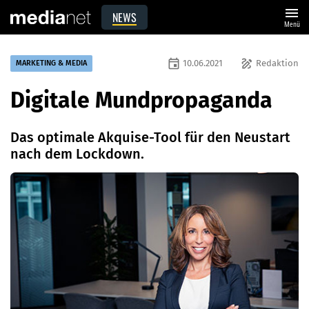
menu
NEWS
Menü
event
draw
10.06.2021
Redaktion
MARKETING & MEDIA
Digitale Mundpropaganda
Das optimale Akquise-Tool für den Neustart
nach dem Lockdown.