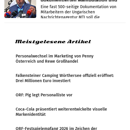
dokumentierten Manipulation und
Zensur
Eine fast 500-seitige Dokumentation von
Mitarbeitern der Ungarischen
Nachrichtenagentur MTI soll die
systematische Nachrichten-Manipulation und
Zensur bei der Agentur während der Zeit
Meistgelesene Artikel
Personalwechsel im Marketing von Penny
Österreich und Rewe Großhandel
Falkensteiner Camping Wörthersee offiziell eröffnet:
Drei Millionen Euro investiert
ORF: Pig legt Personalliste vor
Coca-Cola präsentiert weiterentwickelte visuelle
Markenidentität
ORF-Festspielempfang 2026 im Zeichen der