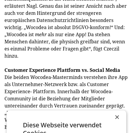
erläutert Nagl. Genau das ist seiner Ansicht nach aber
auch vor dem Hintergrund der strengeren
europäischen Datenschutzrichtlinien besonders
wichtig. „Wocodea ist absolut DSGVO-konform!“ Und:
„Wocodea ist
mehr
als nur eine App! Da stehen
Menschen dahinter, die physisch greifbar sind, wenn
es einmal Probleme oder Fragen gibt“, fügt Czeczil
hinzu.
Customer Experience Plattform vs. Social Media
Die beiden Wocodea-Masterminds verstehen ihre App
als Unternehmer-Netzwerk bzw. als Customer
Experience- Plattform. Innerhalb der Wocodea-
Community ist die Beziehung der Mitglieder
untereinander durch Vertrauen zueinander geprägt.
„Es geht nicht um Sales, sondern um ehrliche
×
Weiterempfehlung“, betont Czeczil. Während
Diese Webseite verwendet
Bewertungen auf Facebook und Co. oft gekauft sind
Cookies.