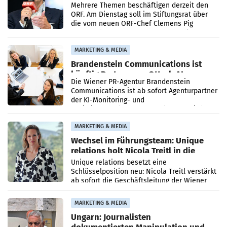
Mehrere Themen beschäftigen derzeit den
ORF. Am Dienstag soll im Stiftungsrat über
die vom neuen ORF-Chef Clemens Pig
vorgeschlagenen Besetzungen für die
Direktionen abgestimmt werden.
MARKETING & MEDIA
Brandenstein Communications ist
künftig Partner von OtterlyAI
Die Wiener PR-Agentur Brandenstein
Communications ist ab sofort Agenturpartner
der KI-Monitoring- und
Optimierungsplattform OtterlyAI. Damit baut
die Agentur ihr Leistungsportfolio
MARKETING & MEDIA
Wechsel im Führungsteam: Unique
relations holt Nicola Treitl in die
Geschäftsleitung
Unique relations besetzt eine
Schlüsselposition neu: Nicola Treitl verstärkt
ab sofort die Geschäftsleitung der Wiener
PR-Agentur an der Seite von Josef Kalina und
Anna Kalina-Mahr.
MARKETING & MEDIA
Ungarn: Journalisten