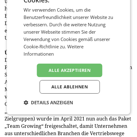
und daher wenig bis keine wirkliche Aussagekraft
haben, werden über Wocodea nur dann
Wir verwenden Cookies, um die
Empfehlungen abgegeben, wenn die Qualität der
Benutzerfreundlichkeit unserer Website zu
Dienstleistungen oder Produkte
tatsächlich
verbessern. Durch die weitere Nutzung
empfehlenswert war“, hebt Nagl den großen
unserer Webseite stimmen Sie der
Unterschied zu den Social Media-Plattformen hervor.
Verwendung von Cookies gemäß unserer
Cookie-Richtlinie zu.
Weitere
Über Wocodea
Informationen
Das Start-up Wocodea wurde im September 2020 von
Paula Czeczil und Markus Nagl mit Sitz in Wien an den
ALLE AKZEPTIEREN
Start geschickt. Die gleichnamige App (iOS und
Android) ist seither als professionelles und digitales
ALLE ABLEHNEN
Mundpropaganda-Tool in der Kundenakquise
verfügbar. Neben den beiden Start-Varianten „Easy-
DETAILS ANZEIGEN
Growing“ (Freelancer und Einzelunternehmen) und
„Professional-Growing“ (Unternehmen mit mehreren
Zielgruppen) wurde im April 2021 nun auch das Paket
„Team Growing“ freigeschaltet, damit Unternehmen
aus unterschiedlichen Branchen die Vertriebswege