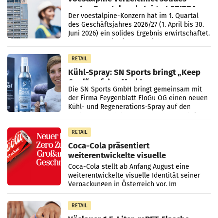
erstes Quartal und steigert EBITDA
Der voestalpine-Konzern hat im 1. Quartal
des Geschäftsjahres 2026/27 (1. April bis 30.
Juni 2026) ein solides Ergebnis erwirtschaftet.
Der Umsatz stieg im Vergleich zur
Vorjahresperiode
RETAIL
Kühl-Spray: SN Sports bringt „Keep
Cool“ auf den Markt
Die SN Sports GmbH bringt gemeinsam mit
der Firma Feygenblatt FloGu OG einen neuen
Kühl- und Regenerations-Spray auf den
Markt. Das Produkt namens „Keep Cool“ ist zu
100 Prozent
RETAIL
Coca-Cola präsentiert
weiterentwickelte visuelle
Markenidentität
Coca-Cola stellt ab Anfang August eine
weiterentwickelte visuelle Identität seiner
Verpackungen in Österreich vor. Im
Mittelpunkt des Redesigns stehen zentrale
Gestaltungselemente
RETAIL