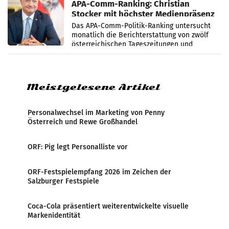
APA-Comm-Ranking: Christian
Stocker mit höchster Medienpräsenz
im Juli
Das APA-Comm-Politik-Ranking untersucht
monatlich die Berichterstattung von zwölf
österreichischen Tageszeitungen und
analysiert, welche Politikerinnen und
Politiker Österreichs die
Meistgelesene Artikel
Personalwechsel im Marketing von Penny
Österreich und Rewe Großhandel
ORF: Pig legt Personalliste vor
ORF-Festspielempfang 2026 im Zeichen der
Salzburger Festspiele
Coca-Cola präsentiert weiterentwickelte visuelle
Markenidentität