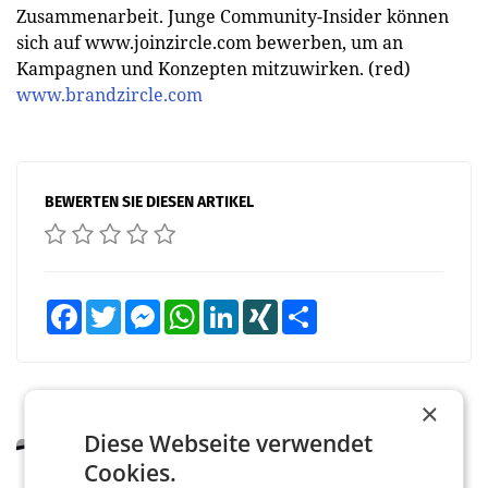
Zusammenarbeit. Junge Community-Insider können
sich auf www.joinzircle.com bewerben, um an
Kampagnen und Konzepten mitzuwirken. (red)
www.brandzircle.com
BEWERTEN SIE DIESEN ARTIKEL
Facebook
Twitter
Messenger
WhatsApp
LinkedIn
XING
Teilen
×
Diese Webseite verwendet
MARKETING & MEDIA
Cookies.
Pilnacek-U-Ausschuss - Presserat