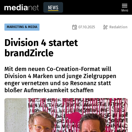
menu
NEWS
Menü
event
draw
07.10.2025
Redaktion
MARKETING & MEDIA
Division 4 startet
brandZircle
Mit dem neuen Co-Creation-Format will
Division 4 Marken und junge Zielgruppen
enger vernetzen und so Resonanz statt
bloßer Aufmerksamkeit schaffen