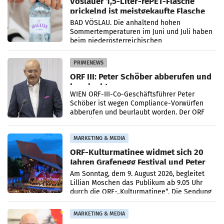
Vöslauer 1,5-Liter-rePET-Flasche
prickelnd ist meistgekaufte Flasche
Österreichs
BAD VÖSLAU. Die anhaltend hohen
Sommertemperaturen im Juni und Juli haben
beim niederösterreichischen
Getränkehersteller Vöslauer zu deutlichen
Absatzzuwächsen geführt. Während
PRIMENEWS
ORF III: Peter Schöber abberufen und
beurlaubt
WIEN ORF-III-Co-Geschäftsführer Peter
Schöber ist wegen Compliance-Vorwürfen
abberufen und beurlaubt worden. Der ORF
bestätigte gegenüber der APA entsprechende
Medienberichte.
MARKETING & MEDIA
ORF-Kulturmatinee widmet sich 20
Jahren Grafenegg Festival und Peter
Simonischek
Am Sonntag, dem 9. August 2026, begleitet
Lillian Moschen das Publikum ab 9.05 Uhr
durch die ORF-„Kulturmatinee“. Die Sendung
startet mit der Dokumentation „20 Jahre
Grafenegg
MARKETING & MEDIA