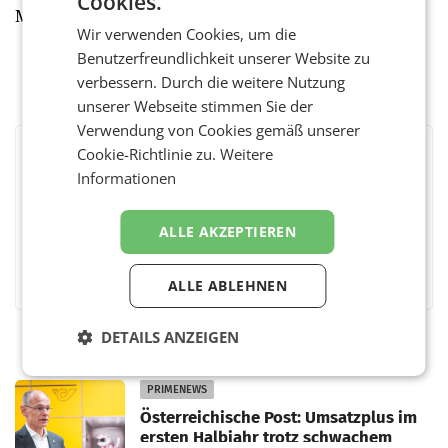
Cookies.
Marketings voll auszuschöpfen.“
Wir verwenden Cookies, um die
Benutzerfreundlichkeit unserer Website zu
verbessern. Durch die weitere Nutzung
unserer Webseite stimmen Sie der
Verwendung von Cookies gemäß unserer
Cookie-Richtlinie zu.
Weitere
BEWERTEN SIE DIESEN ARTIKEL
Informationen
ALLE AKZEPTIEREN
Facebook
Twitter
Messenger
WhatsApp
LinkedIn
XING
Teilen
ALLE ABLEHNEN
DETAILS ANZEIGEN
PRIMENEWS
Österreichische Post: Umsatzplus im
ersten Halbjahr trotz schwachem