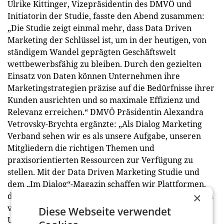
Ulrike Kittinger, Vizepräsidentin des DMVÖ und
Initiatorin der Studie, fasste den Abend zusammen:
„Die Studie zeigt einmal mehr, dass Data Driven
Marketing der Schlüssel ist, um in der heutigen, von
ständigem Wandel geprägten Geschäftswelt
wettbewerbsfähig zu bleiben. Durch den gezielten
Einsatz von Daten können Unternehmen ihre
Marketingstrategien präzise auf die Bedürfnisse ihrer
Kunden ausrichten und so maximale Effizienz und
Relevanz erreichen.“ DMVÖ Präsidentin Alexandra
Vetrovsky-Brychta ergänzte: „Als Dialog Marketing
Verband sehen wir es als unsere Aufgabe, unseren
Mitgliedern die richtigen Themen und
praxisorientierten Ressourcen zur Verfügung zu
stellen. Mit der Data Driven Marketing Studie und
dem „Im Dialog“-Magazin schaffen wir Plattformen,
×
die sowohl Wissen vermitteln, als auch den Austausch
von Best Practices fördern. So unterstützen wir
Diese Webseite verwendet
Unternehmen dabei, das Potenzial datengetriebenen