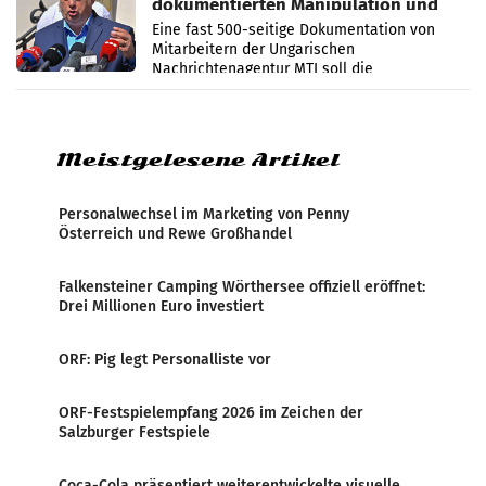
dokumentierten Manipulation und
Zensur
Eine fast 500-seitige Dokumentation von
Mitarbeitern der Ungarischen
Nachrichtenagentur MTI soll die
systematische Nachrichten-Manipulation und
Zensur bei der Agentur während der Zeit
Meistgelesene Artikel
Personalwechsel im Marketing von Penny
Österreich und Rewe Großhandel
Falkensteiner Camping Wörthersee offiziell eröffnet:
Drei Millionen Euro investiert
ORF: Pig legt Personalliste vor
ORF-Festspielempfang 2026 im Zeichen der
Salzburger Festspiele
Coca-Cola präsentiert weiterentwickelte visuelle