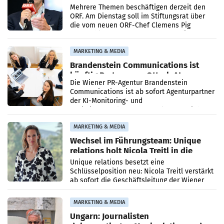
Mehrere Themen beschäftigen derzeit den
ORF. Am Dienstag soll im Stiftungsrat über
die vom neuen ORF-Chef Clemens Pig
vorgeschlagenen Besetzungen für die
Direktionen abgestimmt werden.
MARKETING & MEDIA
Brandenstein Communications ist
künftig Partner von OtterlyAI
Die Wiener PR-Agentur Brandenstein
Communications ist ab sofort Agenturpartner
der KI-Monitoring- und
Optimierungsplattform OtterlyAI. Damit baut
die Agentur ihr Leistungsportfolio
MARKETING & MEDIA
Wechsel im Führungsteam: Unique
relations holt Nicola Treitl in die
Geschäftsleitung
Unique relations besetzt eine
Schlüsselposition neu: Nicola Treitl verstärkt
ab sofort die Geschäftsleitung der Wiener
PR-Agentur an der Seite von Josef Kalina und
Anna Kalina-Mahr.
MARKETING & MEDIA
Ungarn: Journalisten