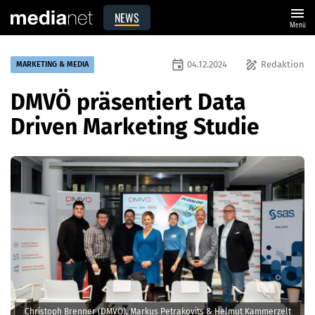
menu
NEWS
Menü
event
draw
04.12.2024
Redaktion
MARKETING & MEDIA
DMVÖ präsentiert Data
Driven Marketing Studie
Christoph Brenner (DMVÖ), Markus Petrakovits & Helmut Kammerzelt