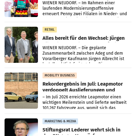
WIENER NEUDORF. – Im Rahmen einer
laufenden Modernisierungsoffensive
erneuert Penny zwei Filialen in Nieder- und
Oberösterreich. Die beiden Standorte liegen
in Haag sowie im rund
RETAIL
Alles bereit für den Wechsel: Jürgen
Albrecht setzt ab 1.1.2027 auf Adeg
WIENER NEUDORF. – Die geplante
Zusammenarbeit zwischen Adeg und dem
Vorarlberger Kaufmann Jürgen Albrecht ist
kartellrechtlich freigegeben: Die
Bundeswettbewerbsbehörde und der
Bundeskartellanwalt
MOBILITY BUSINESS
Rekordergebnis im Juli: Leapmotor
verdoppelt Auslieferungen und
überschreitet die 100.000er-Marke
– Im Juli 2026 erreichte Leapmotor einen
wichtigen Meilenstein und lieferte weltweit
101.267 Fahrzeuge aus, womit sich das
Ergebnis gegenüber Juli 2025 mehr als
verdoppelte (+102
MARKETING & MEDIA
Stiftungsrat Lederer wehrt sich in
den SN gegen Vorwürfe