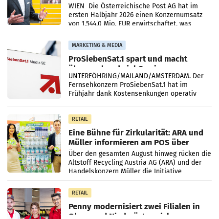
Briefgeschäft
WIEN Die Österreichische Post AG hat im
ersten Halbjahr 2026 einen Konzernumsatz
von 1.544,0 Mio. EUR erwirtschaftet, was
einem Plus von 3,8 Prozent gegenüber dem
Vergleichszeitraum
MARKETING & MEDIA
ProSiebenSat.1 spart und macht
überraschend viel Gewinn
UNTERFÖHRING/MAILAND/AMSTERDAM. Der
Fernsehkonzern ProSiebenSat.1 hat im
Frühjahr dank Kostensenkungen operativ
wieder Gewinn gemacht und die
Markterwartung deutlich übertroffen.
RETAIL
Eine Bühne für Zirkularität: ARA und
Müller informieren am POS über
Kreislauffähigkeit
Über den gesamten August hinweg rücken die
Altstoff Recycling Austria AG (ARA) und der
Handelskonzern Müller die Initiative
„Kreislauf-Helden“ in allen österreichischen
Müller-Filialen
RETAIL
Penny modernisiert zwei Filialen in
Ober- und Niederösterreich