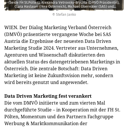
(beide FH St.Pölten), Alexandra Vetrovsky-Brychta (DMVÖ Präsidentin),
Clara Haslauer (Ikea Österreich), Michael Obermaier (SAS) und
Maximilian Mondel (Momentum).
© Stefan Janko
WIEN. Der Dialog Marketing Verband Österreich
(DMVÖ) präsentierte vergangene Woche bei SAS
Austria die Ergebnisse der neuesten Data Driven
Marketing Studie 2024. Vertreter aus Unternehmen,
Agenturen und Wissenschaft diskutierten den
aktuellen Status des datengetriebenen Marketings in
Österreich. Die zentrale Botschaft: Data Driven
Marketing ist keine Zukunftsvision mehr, sondern
wird bereits genutzt und angewendet.
Data Driven Marketing fest verankert
Die vom DMVÖ initiierte und zum vierten Mal
durchgeführte Studie – in Kooperation mit der FH St.
Pölten, Momentum und den Partnern Fachgruppe
Werbung & Marktkommunikation der