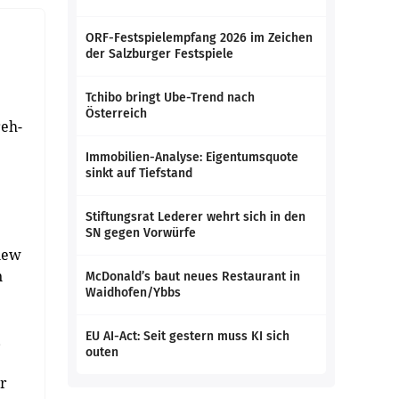
ORF-Festspielempfang 2026 im Zeichen
der Salzburger Festspiele
Tchibo bringt Ube-Trend nach
Österreich
reh­
Immobilien-Analyse: Eigentumsquote
sinkt auf Tiefstand
Stiftungsrat Lederer wehrt sich in den
SN gegen Vorwürfe
view
n
McDonald’s baut neues Restaurant in
Waidhofen/Ybbs
EU AI-Act: Seit gestern muss KI sich
u
outen
er