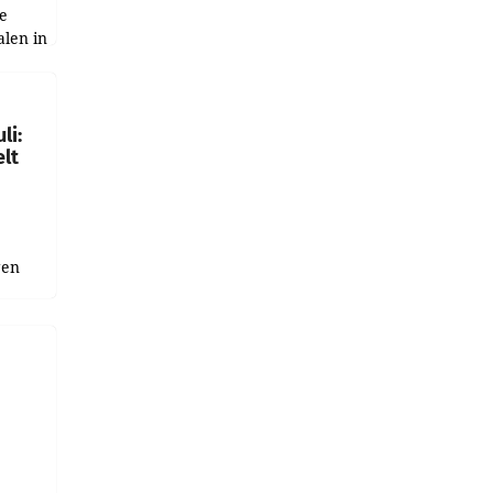
e
alen in
ich.
gen in
li:
lt
gen
uge
bnis
r als