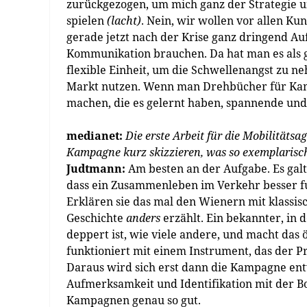
zurückgezogen, um mich ganz der Strategie u
spielen
(lacht)
. Nein, wir wollen vor allen K
gerade jetzt nach der Krise ganz dringend A
Kommunikation brauchen. Da hat man es als g
flexible Einheit, um die Schwellenangst zu n
Markt nutzen. Wenn man Drehbücher für Kamp
machen, die es gelernt haben, spannende und
medianet:
Die erste Arbeit für die Mobilitäts
Kampagne kurz skizzieren, was so exemplarisc
Judtmann:
Am besten an der Aufgabe. Es gal
dass ein Zusammenleben im Verkehr besser f
Erklären sie das mal den Wienern mit klassi
Geschichte
anders
erzählt. Ein bekannter, in 
deppert ist, wie viele andere, und macht das ö
funktioniert mit einem Instrument, das der Pr
Daraus wird sich erst dann die Kampagne en
Aufmerksamkeit und Identifikation mit der Bo
Kampagnen genau so gut.