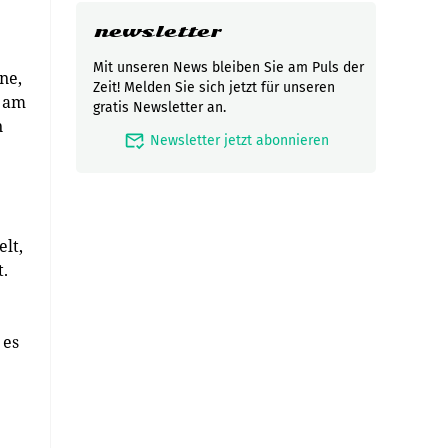
newsletter
Mit unseren News bleiben Sie am Puls der
ne,
Zeit! Melden Sie sich jetzt für unseren
l am
gratis Newsletter an.
n
mark_email_read
Newsletter jetzt abonnieren
lt,
.
 es