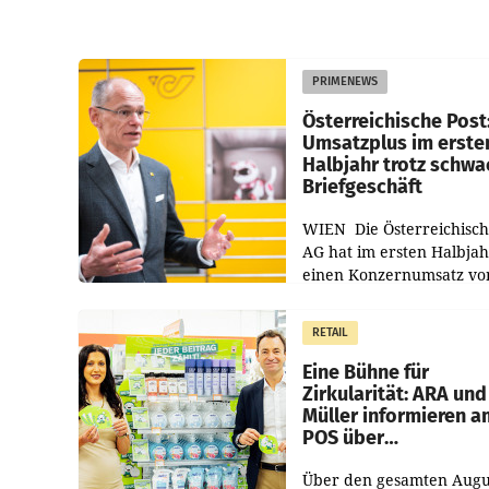
PRIMENEWS
Österreichische Post
Umsatzplus im erste
Halbjahr trotz schw
Briefgeschäft
WIEN Die Österreichisch
AG hat im ersten Halbja
einen Konzernumsatz vo
1.544,0 Mio. EUR
erwirtschaftet, was eine
RETAIL
von 3,8 Prozent gegenüb
dem Vergleichszeitraum
Eine Bühne für
Zirkularität: ARA und
Müller informieren a
POS über
Kreislauffähigkeit
Über den gesamten Augu