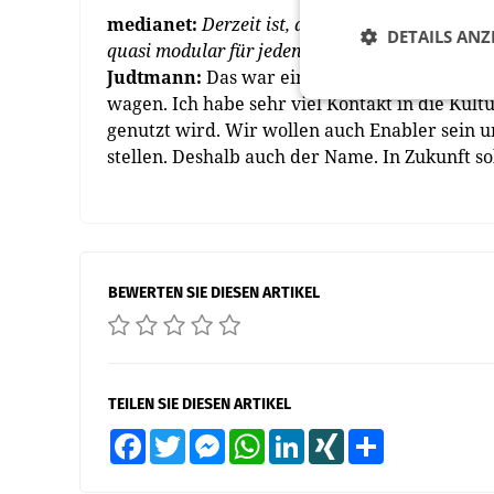
medianet:
Derzeit ist, auch coronabedingt, vi
DETAILS ANZ
quasi modular für jeden Kunden individuell 
Judtmann:
Das war ein echter Treiber, diese
wagen. Ich habe sehr viel Kontakt in die Kultu
genutzt wird. Wir wollen auch Enabler sein u
stellen. Deshalb auch der Name. In Zukunft sol
BEWERTEN SIE DIESEN ARTIKEL
TEILEN SIE DIESEN ARTIKEL
Facebook
Twitter
Messenger
WhatsApp
LinkedIn
XING
Teilen