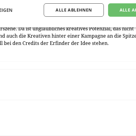
el kreatives Potenzial am Markt. Das müsste Ihrer Arbeitsweis
EIGEN
ALLE ABLEHNEN
ALLE A
Teams zusammenzustellen, sehr entgegenkommen.
n Schritt, eine neue Agenturform, in der jetzigen Phase zu
rszene. Da ist unglaubliches kreatives Potenzial, das nicht
nd auch die Kreativen hinter einer Kampagne an die Spitz
l bei den Credits der Erfinder der Idee stehen.