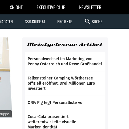
XNIGHT
EXECUTIVE CLUB
NEWSLETTER
search
IADATEN
CSR-GUIDE.AT
PROJEKTE
SUCHE
Meistgelesene Artikel
Personalwechsel im Marketing von
Penny Österreich und Rewe Großhandel
Falkensteiner Camping Wörthersee
offiziell eröffnet: Drei Millionen Euro
investiert
ORF: Pig legt Personalliste vor
ruppe.
Coca-Cola präsentiert
weiterentwickelte visuelle
Markenidentität