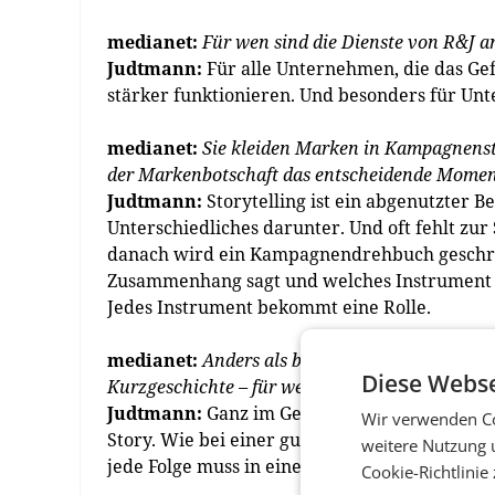
medianet:
Für wen sind die Dienste von R&J a
Judtmann:
Für alle Unternehmen, die das Gef
stärker funktionieren. Und besonders für Un
medianet:
Sie kleiden Marken in Kampagnenstori
der Markenbotschaft das entscheidende Momen
Judtmann:
Storytelling ist ein abgenutzter B
Unterschiedliches darunter. Und oft fehlt zur
danach wird ein Kampagnendrehbuch geschri
Zusammenhang sagt und welches Instrument 
Jedes Instrument bekommt eine Rolle.
medianet:
Anders als bei klassischen Werbespo
Diese Webse
Kurzgeschichte – für welche Kanäle und Zielg
Judtmann:
Ganz im Gegenteil, wir erzählen
a
Wir verwenden Co
Story. Wie bei einer guten Serie. Bei der M
weitere Nutzung 
jede Folge muss in eine große Geschichte einz
Cookie-Richtlinie