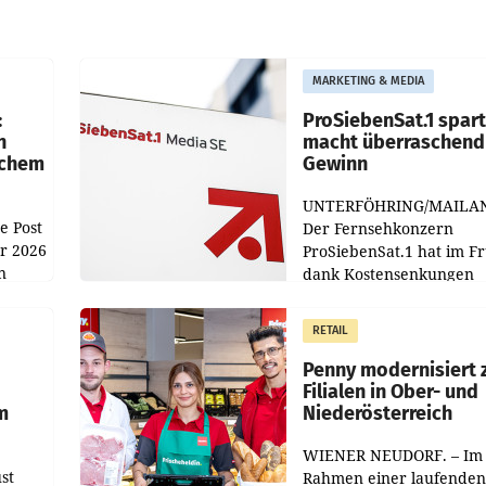
MARKETING & MEDIA
:
ProSiebenSat.1 spar
n
macht überraschend 
achem
Gewinn
UNTERFÖHRING/MAILA
e Post
Der Fernsehkonzern
hr 2026
ProSiebenSat.1 hat im F
n
dank Kostensenkungen
operativ wieder Gewinn
m Plus
gemacht und die
RETAIL
er
Markterwartung deutlic
übertroffen.
Penny modernisiert 
Filialen in Ober- und
m
Niederösterreich
WIENER NEUDORF. – Im
st
Rahmen einer laufenden