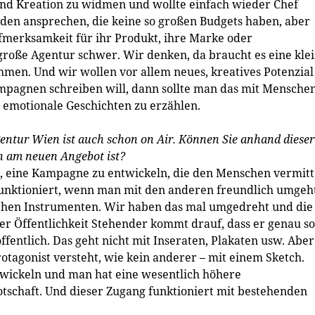
nd Kreation zu widmen und wollte einfach wieder Chef
unden ansprechen, die keine so großen Budgets haben, aber
ufmerksamkeit für ihr Produkt, ihre Marke oder
roße Agentur schwer. Wir denken, da braucht es eine klei
ehmen. Und wir wollen vor allem neues, kreatives Potenzia
agnen schreiben will, dann sollte man das mit Mensche
 emotionale Geschichten zu erzählen.
agentur Wien ist auch schon on Air. Können Sie anhand dieser
h am neuen Angebot ist?
t, eine Kampagne zu entwickeln, die den Menschen vermitte
unktioniert, wenn man mit den anderen freundlich umgeht
schen Instrumenten. Wir haben das mal umgedreht und die
der Öffentlichkeit Stehender kommt drauf, dass er genau so
ffentlich. Das geht nicht mit Inseraten, Plakaten usw. Aber
otagonist versteht, wie kein anderer – mit einem Sketch.
twickeln und man hat eine wesentlich höhere
tschaft. Und dieser Zugang funktioniert mit bestehenden