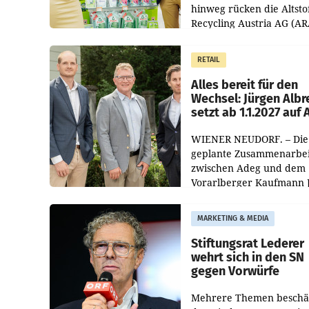
hinweg rücken die Altsto
Recycling Austria AG (AR
und der Handelskonzern
Müller die Initiative „Krei
RETAIL
Helden“ in allen
österreichischen Müller-F
Alles bereit für den
Wechsel: Jürgen Albr
setzt ab 1.1.2027 auf
WIENER NEUDORF. – Die
geplante Zusammenarbei
zwischen Adeg und dem
Vorarlberger Kaufmann 
Albrecht ist kartellrechtl
freigegeben: Die
MARKETING & MEDIA
Bundeswettbewerbsbeh
und der Bundeskartellan
Stiftungsrat Lederer
wehrt sich in den SN
gegen Vorwürfe
Mehrere Themen beschä