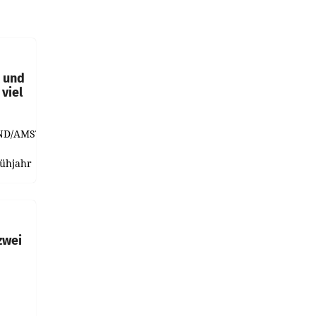
t und
viel
ND/AMSTERDAM.
rühjahr
h
zwei