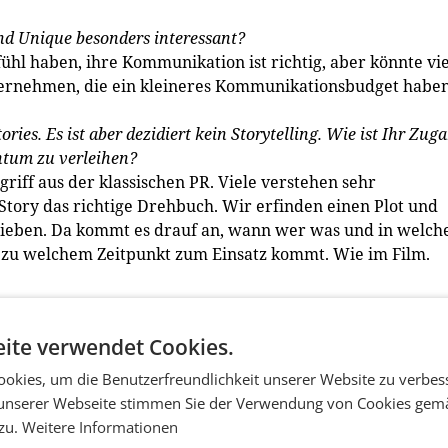
nd Unique besonders interessant?
ühl haben, ihre Kommunikation ist richtig, aber könnte vie
ternehmen, die ein kleineres Kommunikationsbudget haben
es. Es ist aber dezidiert kein Storytelling. Wie ist Ihr Zuga
tum zu verleihen?
egriff aus der klassischen PR. Viele verstehen sehr
 Story das richtige Drehbuch. Wir erfinden einen Plot und
eben. Da kommt es drauf an, wann wer was und in welc
zu welchem Zeitpunkt zum Einsatz kommt. Wie im Film.
ts erzählen Sie u.a. in wenigen Minuten eine Art
ite verwendet Cookies.
ruppen ist diese Kommunikationsform besonders geeignet?
uch
Kurzgeschichten, die sind aber nur Teil einer großen
okies, um die Benutzerfreundlichkeit unserer Website zu verbes
arkenkommunikation muss es unendliche Staffeln geben, und
unserer Webseite stimmen Sie der Verwendung von Cookies gem
ahlen.
 zu.
Weitere Informationen