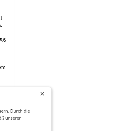
l
.
ng,
hem
×
sern. Durch die
äß unserer