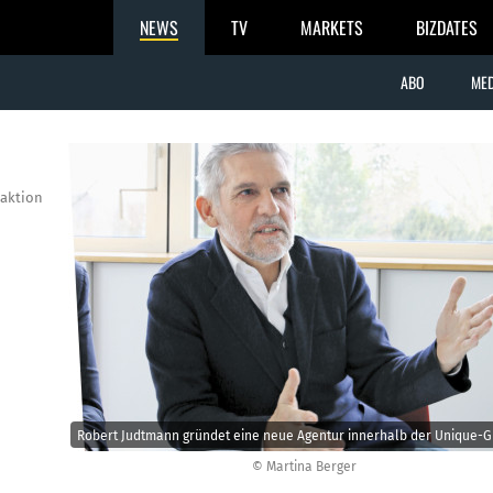
NEWS
TV
MARKETS
BIZDATES
ABO
MED
aktion
Robert Judtmann gründet eine neue Agentur innerhalb der Unique-G
© Martina Berger