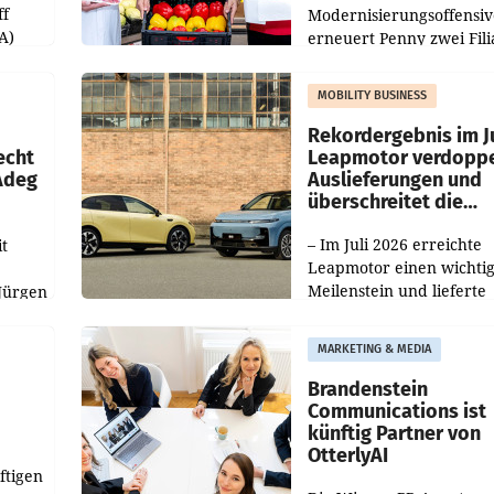
ff
Modernisierungsoffensiv
A)
erneuert Penny zwei Fili
Nieder- und Oberösterre
slauf-
Die beiden Standorte lie
MOBILITY BUSINESS
Haag sowie im rund
ilialen
Rekordergebnis im Ju
echt
Leapmotor verdoppe
 Adeg
Auslieferungen und
überschreitet die
100.000er-Marke
– Im Juli 2026 erreichte
t
Leapmotor einen wichti
Meilenstein und lieferte
Jürgen
weltweit 101.267 Fahrze
ich
aus, womit sich das Erge
MARKETING & MEDIA
gegenüber Juli 2025 meh
örde
verdoppelte (+102
walt
Brandenstein
Communications ist
künftig Partner von
OtterlyAI
ftigen