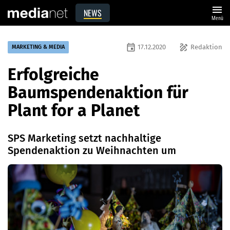
menu
NEWS
Menü
event
draw
17.12.2020
Redaktion
MARKETING & MEDIA
Erfolgreiche
Baumspendenaktion für
Plant for a Planet
SPS Marketing setzt nachhaltige
Spendenaktion zu Weihnachten um