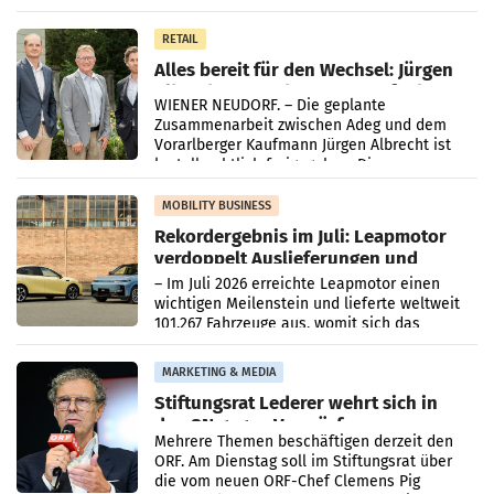
Oberösterreich. Die beiden Standorte liegen
in Haag sowie im rund
RETAIL
Alles bereit für den Wechsel: Jürgen
Albrecht setzt ab 1.1.2027 auf Adeg
WIENER NEUDORF. – Die geplante
Zusammenarbeit zwischen Adeg und dem
Vorarlberger Kaufmann Jürgen Albrecht ist
kartellrechtlich freigegeben: Die
Bundeswettbewerbsbehörde und der
Bundeskartellanwalt
MOBILITY BUSINESS
Rekordergebnis im Juli: Leapmotor
verdoppelt Auslieferungen und
überschreitet die 100.000er-Marke
– Im Juli 2026 erreichte Leapmotor einen
wichtigen Meilenstein und lieferte weltweit
101.267 Fahrzeuge aus, womit sich das
Ergebnis gegenüber Juli 2025 mehr als
verdoppelte (+102
MARKETING & MEDIA
Stiftungsrat Lederer wehrt sich in
den SN gegen Vorwürfe
Mehrere Themen beschäftigen derzeit den
ORF. Am Dienstag soll im Stiftungsrat über
die vom neuen ORF-Chef Clemens Pig