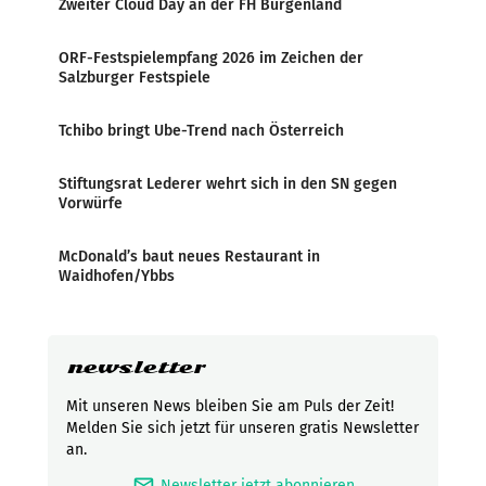
Zweiter Cloud Day an der FH Burgenland
ORF-Festspielempfang 2026 im Zeichen der
Salzburger Festspiele
Tchibo bringt Ube-Trend nach Österreich
Stiftungsrat Lederer wehrt sich in den SN gegen
Vorwürfe
McDonald’s baut neues Restaurant in
Waidhofen/Ybbs
newsletter
Mit unseren News bleiben Sie am Puls der Zeit!
Melden Sie sich jetzt für unseren gratis Newsletter
an.
mark_email_read
Newsletter jetzt abonnieren