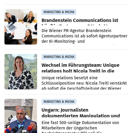
vorgeschlagenen Besetzungen für die
Direktionen abgestimmt werden.
MARKETING & MEDIA
Brandenstein Communications ist
künftig Partner von OtterlyAI
Die Wiener PR-Agentur Brandenstein
Communications ist ab sofort Agenturpartner
der KI-Monitoring- und
Optimierungsplattform OtterlyAI. Damit baut
die Agentur ihr Leistungsportfolio
MARKETING & MEDIA
Wechsel im Führungsteam: Unique
relations holt Nicola Treitl in die
Geschäftsleitung
Unique relations besetzt eine
Schlüsselposition neu: Nicola Treitl verstärkt
ab sofort die Geschäftsleitung der Wiener
PR-Agentur an der Seite von Josef Kalina und
Anna Kalina-Mahr.
MARKETING & MEDIA
Ungarn: Journalisten
dokumentierten Manipulation und
Zensur
Eine fast 500-seitige Dokumentation von
Mitarbeitern der Ungarischen