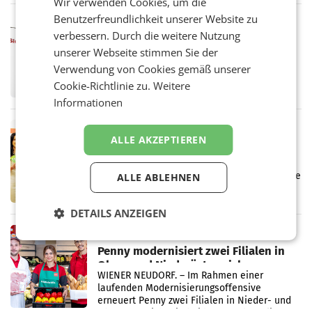
Wir verwenden Cookies, um die
einem Plus von 3,8 Prozent gegenüber dem
Vergleichszeitraum
Benutzerfreundlichkeit unserer Website zu
MARKETING & MEDIA
verbessern. Durch die weitere Nutzung
ProSiebenSat.1 spart und macht
unserer Webseite stimmen Sie der
überraschend viel Gewinn
UNTERFÖHRING/MAILAND/AMSTERDAM. Der
Verwendung von Cookies gemäß unserer
Fernsehkonzern ProSiebenSat.1 hat im
Cookie-Richtlinie zu.
Weitere
Frühjahr dank Kostensenkungen operativ
Informationen
wieder Gewinn gemacht und die
Markterwartung deutlich übertroffen.
RETAIL
ALLE AKZEPTIEREN
Eine Bühne für Zirkularität: ARA und
Müller informieren am POS über
Kreislauffähigkeit
Über den gesamten August hinweg rücken die
ALLE ABLEHNEN
Altstoff Recycling Austria AG (ARA) und der
Handelskonzern Müller die Initiative
DETAILS ANZEIGEN
„Kreislauf-Helden“ in allen österreichischen
Müller-Filialen
RETAIL
Penny modernisiert zwei Filialen in
Ober- und Niederösterreich
WIENER NEUDORF. – Im Rahmen einer
laufenden Modernisierungsoffensive
erneuert Penny zwei Filialen in Nieder- und