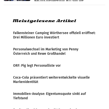
Nachrichtenagentur MTI soll die
systematische Nachrichten-Manipulation und
Zensur bei der Agentur während der Zeit
Meistgelesene Artikel
Falkensteiner Camping Wörthersee offiziell eröffnet:
Drei Millionen Euro investiert
Personalwechsel im Marketing von Penny
Österreich und Rewe Großhandel
ORF: Pig legt Personalliste vor
Coca-Cola präsentiert weiterentwickelte visuelle
Markenidentität
Immobilien-Analyse: Eigentumsquote sinkt auf
Tiefstand