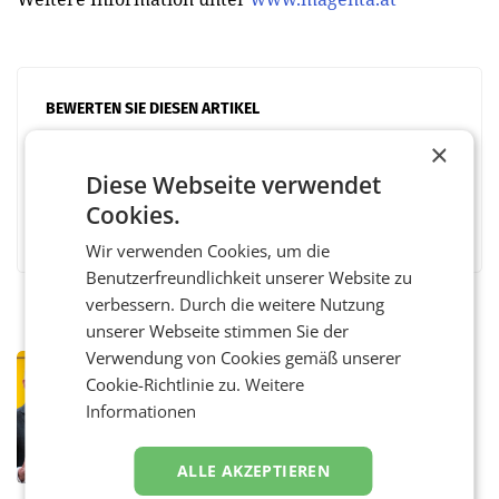
BEWERTEN SIE DIESEN ARTIKEL
×
Diese Webseite verwendet
Cookies.
Facebook
Twitter
Messenger
WhatsApp
LinkedIn
XING
Teilen
Wir verwenden Cookies, um die
Benutzerfreundlichkeit unserer Website zu
verbessern. Durch die weitere Nutzung
unserer Webseite stimmen Sie der
Verwendung von Cookies gemäß unserer
PRIMENEWS
Cookie-Richtlinie zu.
Weitere
Österreichische Post: Umsatzplus im
Informationen
ersten Halbjahr trotz schwachem
Briefgeschäft
WIEN Die Österreichische Post AG hat im
ersten Halbjahr 2026 einen Konzernumsatz
ALLE AKZEPTIEREN
von 1.544,0 Mio. EUR erwirtschaftet, was