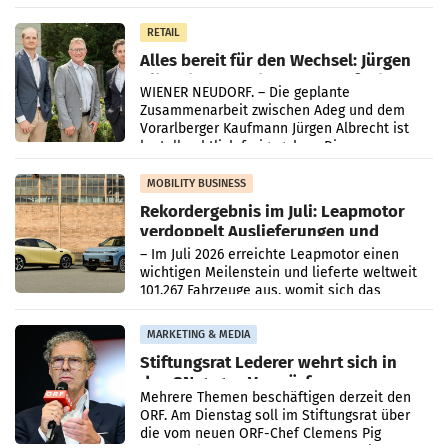
in Haag sowie im rund
RETAIL
Alles bereit für den Wechsel: Jürgen
Albrecht setzt ab 1.1.2027 auf Adeg
WIENER NEUDORF. – Die geplante
Zusammenarbeit zwischen Adeg und dem
Vorarlberger Kaufmann Jürgen Albrecht ist
kartellrechtlich freigegeben: Die
Bundeswettbewerbsbehörde und der
Bundeskartellanwalt
MOBILITY BUSINESS
Rekordergebnis im Juli: Leapmotor
verdoppelt Auslieferungen und
überschreitet die 100.000er-Marke
– Im Juli 2026 erreichte Leapmotor einen
wichtigen Meilenstein und lieferte weltweit
101.267 Fahrzeuge aus, womit sich das
Ergebnis gegenüber Juli 2025 mehr als
verdoppelte (+102
MARKETING & MEDIA
Stiftungsrat Lederer wehrt sich in
den SN gegen Vorwürfe
Mehrere Themen beschäftigen derzeit den
ORF. Am Dienstag soll im Stiftungsrat über
die vom neuen ORF-Chef Clemens Pig