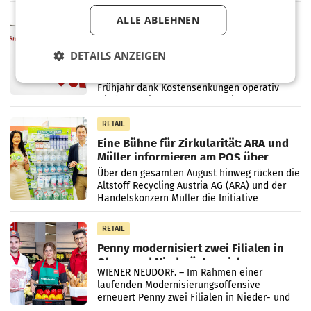
einem Plus von 3,8 Prozent gegenüber dem
Vergleichszeitraum
ALLE ABLEHNEN
MARKETING & MEDIA
ProSiebenSat.1 spart und macht
überraschend viel Gewinn
DETAILS ANZEIGEN
UNTERFÖHRING/MAILAND/AMSTERDAM. Der
Fernsehkonzern ProSiebenSat.1 hat im
Frühjahr dank Kostensenkungen operativ
wieder Gewinn gemacht und die
Markterwartung deutlich übertroffen.
RETAIL
Eine Bühne für Zirkularität: ARA und
Müller informieren am POS über
Kreislauffähigkeit
Über den gesamten August hinweg rücken die
Altstoff Recycling Austria AG (ARA) und der
Handelskonzern Müller die Initiative
„Kreislauf-Helden“ in allen österreichischen
Müller-Filialen
RETAIL
Penny modernisiert zwei Filialen in
Ober- und Niederösterreich
WIENER NEUDORF. – Im Rahmen einer
laufenden Modernisierungsoffensive
erneuert Penny zwei Filialen in Nieder- und
Oberösterreich. Die beiden Standorte liegen