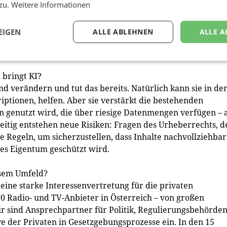
kt verzeichnet hohe Reichweiten und ein starkes Vertraue
 zu.
Weitere Informationen
ch die konjunkturelle Unsicherheit, die Inflation und die
en in den letzten Jahren stark investiert – in Studios,
EIGEN
ALLE ABLEHNEN
ALLE A
agement. Diese Investitionen müssen sich nun amortisiere
stum ermöglicht, nicht behindert.
bringt KI?
d verändern und tut das bereits. Natürlich kann sie in de
riptionen, helfen. Aber sie verstärkt die bestehenden
en genutzt wird, die über riesige Datenmengen verfügen – 
eitig entstehen neue Risiken: Fragen des Urheberrechts, d
 Regeln, um sicherzustellen, dass Inhalte nachvollziehbar
ges Eigentum geschützt wird.
esem Umfeld?
eine starke Interessenvertretung für die privaten
 Radio- und TV-Anbieter in Österreich – von großen
ir sind Ansprechpartner für Politik, Regulierungsbehörde
ve der Privaten in Gesetzgebungsprozesse ein. In den 15