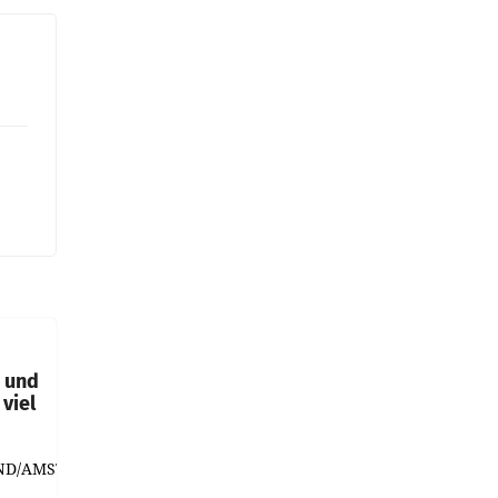
t und
viel
ND/AMSTERDAM.