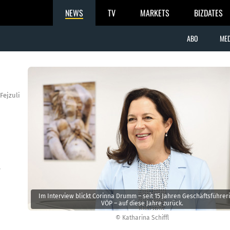
NEWS
TV
MARKETS
BIZDATES
ABO
MED
Fejzuli
e
Im Interview blickt Corinna Drumm – seit 15 Jahren Geschäftsführer
VÖP – auf diese Jahre zurück.
© Katharina Schiffl