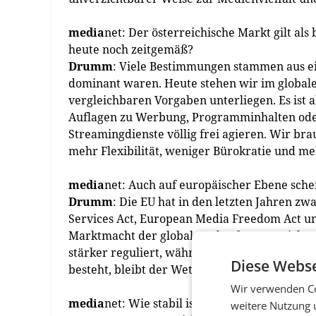
media
net: Der österreichische Markt gilt als
heute noch zeitgemäß?
Drumm
: Viele Bestimmungen stammen aus ei
dominant waren. Heute stehen wir im globale
vergleichbaren Vorgaben unterliegen. Es ist ab
Auflagen zu Werbung, Programminhalten oder
Streamingdienste völlig frei agieren. Wir b
mehr Flexibilität, weniger Bürokratie und m
media
net: Auch auf europäischer Ebene sche
Drumm
: Die EU hat in den letzten Jahren zwa
Services Act, European Media Freedom Act und
Marktmacht der globalen Plattformen wirks
stärker reguliert, während internationale Pl
Diese Webse
besteht, bleibt der Wettbewerb verzerrt und 
Wir verwenden Co
media
net: Wie stabil ist der Radiomarkt aktue
weitere Nutzung 