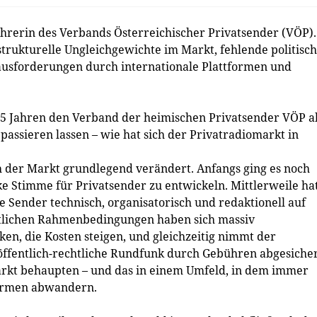
ührerin des Verbands Österreichischer Privatsender (VÖP)
strukturelle Ungleichgewichte im Markt, fehlende politisc
ausforderungen durch internationale Plattformen und
15 Jahren den Verband der heimischen Privatsender VÖP a
passieren lassen – wie hat sich der Privatradiomarkt in
ich der Markt grundlegend verändert. Anfangs ging es noch
e Stimme für Privatsender zu entwickeln. Mittlerweile ha
ie Sender technisch, organisatorisch und redaktionell auf
ftlichen Rahmenbedingungen haben sich massiv
nken, die Kosten steigen, und gleichzeitig nimmt der
ffentlich-rechtliche Rundfunk durch Gebühren abgesiche
Markt behaupten – und das in einem Umfeld, in dem immer
formen abwandern.