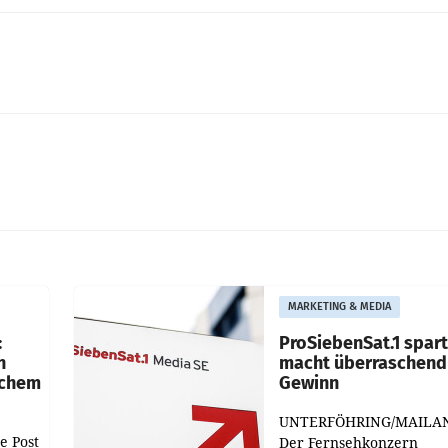
MARKETING & MEDIA
:
ProSiebenSat.1 spar
n
macht überraschend 
achem
Gewinn
UNTERFÖHRING/MAILA
e Post
Der Fernsehkonzern