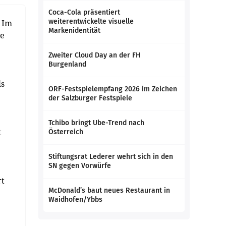
Coca-Cola präsentiert
weiterentwickelte visuelle
. Im
Markenidentität
he
Zweiter Cloud Day an der FH
Burgenland
ls
ORF-Festspielempfang 2026 im Zeichen
der Salzburger Festspiele
Tchibo bringt Ube-Trend nach
t
Österreich
Stiftungsrat Lederer wehrt sich in den
SN gegen Vorwürfe
rt
McDonald’s baut neues Restaurant in
Waidhofen/Ybbs