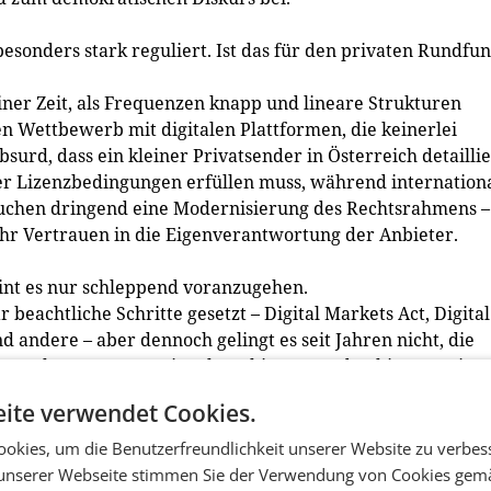
 besonders stark reguliert. Ist das für den privaten Rundfu
ner Zeit, als Frequenzen knapp und lineare Strukturen
n Wettbewerb mit digitalen Plattformen, die keinerlei
surd, dass ein kleiner Privatsender in Österreich detailli
 Lizenzbedingungen erfüllen muss, während internation
rauchen dringend eine Modernisierung des Rechtsrahmens –
ehr Vertrauen in die Eigenverantwortung der Anbieter.
int es nur schleppend voranzugehen.
r beachtliche Schritte gesetzt – Digital Markets Act, Digital
 andere – aber dennoch gelingt es seit Jahren nicht, die
am zu begrenzen. Nationale Anbieter werden hingegen im
attformen kaum betroffen sind. Solange diese Ungleichheit
ite verwendet Cookies.
die Medienvielfalt gefährdet.
okies, um die Benutzerfreundlichkeit unserer Website zu verbes
ll wirtschaftlich?
unserer Webseite stimmen Sie der Verwendung von Cookies gem