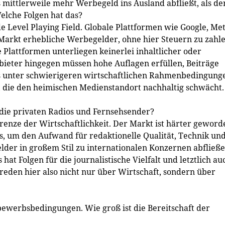
 mittlerweile mehr Werbegeld ins Ausland abfließt, als de
elche Folgen hat das?
de Level Playing Field. Globale Plattformen wie Google, Me
Markt erhebliche Werbegelder, ohne hier Steuern zu zahl
Plattformen unterliegen keinerlei inhaltlicher oder
bieter hingegen müssen hohe Auflagen erfüllen, Beiträge
das unter schwierigeren wirtschaftlichen Rahmenbedingung
 die den heimischen Medienstandort nachhaltig schwächt.
die privaten Radios und Fernsehsender?
Grenze der Wirtschaftlichkeit. Der Markt ist härter geword
s, um den Aufwand für redaktionelle Qualität, Technik un
lder in großem Stil zu internationalen Konzernen abfließe
hat Folgen für die journalistische Vielfalt und letztlich au
eden hier also nicht nur über Wirtschaft, sondern über
tbewerbsbedingungen. Wie groß ist die Bereitschaft der