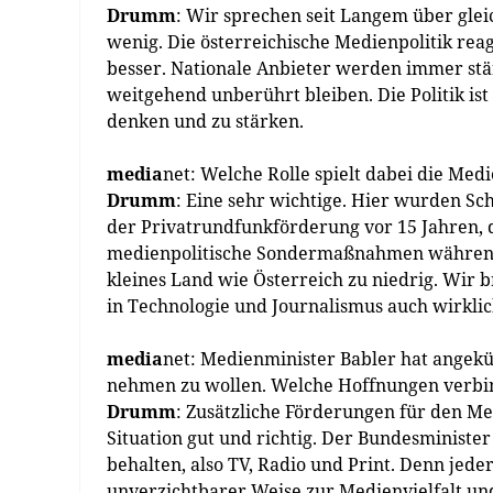
Drumm
: Wir sprechen seit Langem über gleic
wenig. Die österreichische Medienpolitik reag
besser. Nationale Anbieter werden immer stä
weitgehend unberührt bleiben. Die Politik ist
denken und zu stärken.
media
net: Welche Rolle spielt dabei die Me
Drumm
: Eine sehr wichtige. Hier wurden Sch
der Privatrundfunkförderung vor 15 Jahren, 
medienpolitische Sondermaßnahmen während 
kleines Land wie Österreich zu niedrig. Wir b
in Technologie und Journalismus auch wirklic
media
net: Medienminister ­Babler hat angek
nehmen zu wollen. Welche Hoffnungen verbin
Drumm
: Zusätzliche Förderungen für den Me
Situation gut und richtig. Der Bundesminist
behalten, also TV, Radio und Print. Denn jede
unverzichtbarer Weise zur Medienvielfalt un