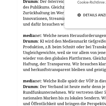
Drumm
: Der österreichische Privatradiomar
Cookie-Richtlinie
des Publikums. Gleichzeitig spüren wir natürli
Zurückhaltung im Werbemarkt. Viele Häuser hab
DETAILS ANZ
Innovationen, Streaming, Podcasts, Datenman
und dafür brauchen wir ein Umfeld, das Wach
media
net: Welche neuen Herausforderungen 
Drumm
: KI wird den Medienmarkt tiefgreifen
Produktion, z.B. beim Schnitt oder bei Transk
Ungleichgewichte, weil sie vor allem von jen
wieder von den globalen Plattformen. Gleichz
Haftung, der Transparenz. Wir brauchen klare
und herkunftstransparent bleiben und geisti
media
net: Welche Rolle spielt der VÖP in di
Drumm
: Der Verband ist heute mehr denn je 
Rundfunkunternehmen. Wir vertreten über 50
nationalen Marken bis zu lokalen Sendern. W
und Öffentlichkeit und bringen die Perspekti