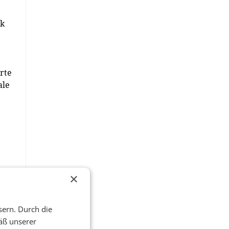
nk
erte
ale
mer
×
sern. Durch die
äß unserer