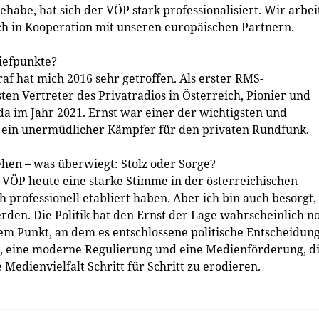
ehabe, hat sich der VÖP stark professionalisiert. Wir arbei
uch in Kooperation mit unseren europäischen Partnern.
Tiefpunkte?
raf hat mich 2016 sehr getroffen. Als erster RMS-
en Vertreter des Privatradios in Österreich, Pionier und
a im Jahr 2021. Ernst war einer der wichtigsten und
d ein unermüdlicher Kämpfer für den privaten Rundfunk.
ehen – was überwiegt: Stolz oder Sorge?
der VÖP heute eine starke Stimme in der österreichischen
h professionell etabliert haben. Aber ich bin auch besorgt,
en. Die Politik hat den Ernst der Lage wahrscheinlich n
em Punkt, an dem es entschlossene politische Entscheidun
, eine moderne Regulierung und eine Medienförderung, d
Medienvielfalt Schritt für Schritt zu ­erodieren.