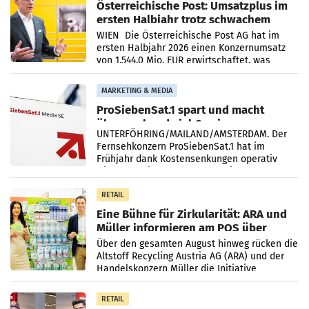
Österreichische Post: Umsatzplus im
ersten Halbjahr trotz schwachem
Briefgeschäft
WIEN Die Österreichische Post AG hat im
ersten Halbjahr 2026 einen Konzernumsatz
von 1.544,0 Mio. EUR erwirtschaftet, was
einem Plus von 3,8 Prozent gegenüber dem
Vergleichszeitraum
MARKETING & MEDIA
ProSiebenSat.1 spart und macht
überraschend viel Gewinn
UNTERFÖHRING/MAILAND/AMSTERDAM. Der
Fernsehkonzern ProSiebenSat.1 hat im
Frühjahr dank Kostensenkungen operativ
wieder Gewinn gemacht und die
Markterwartung deutlich übertroffen.
RETAIL
Eine Bühne für Zirkularität: ARA und
Müller informieren am POS über
Kreislauffähigkeit
Über den gesamten August hinweg rücken die
Altstoff Recycling Austria AG (ARA) und der
Handelskonzern Müller die Initiative
„Kreislauf-Helden“ in allen österreichischen
Müller-Filialen
RETAIL