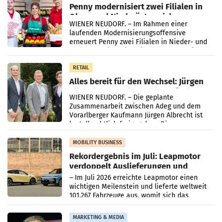
Penny modernisiert zwei Filialen in
Ober- und Niederösterreich
WIENER NEUDORF. – Im Rahmen einer
laufenden Modernisierungsoffensive
erneuert Penny zwei Filialen in Nieder- und
Oberösterreich. Die beiden Standorte liegen
in Haag sowie im rund
RETAIL
Alles bereit für den Wechsel: Jürgen
Albrecht setzt ab 1.1.2027 auf Adeg
WIENER NEUDORF. – Die geplante
Zusammenarbeit zwischen Adeg und dem
Vorarlberger Kaufmann Jürgen Albrecht ist
kartellrechtlich freigegeben: Die
Bundeswettbewerbsbehörde und der
Bundeskartellanwalt
MOBILITY BUSINESS
Rekordergebnis im Juli: Leapmotor
verdoppelt Auslieferungen und
überschreitet die 100.000er-Marke
– Im Juli 2026 erreichte Leapmotor einen
wichtigen Meilenstein und lieferte weltweit
101.267 Fahrzeuge aus, womit sich das
Ergebnis gegenüber Juli 2025 mehr als
verdoppelte (+102
MARKETING & MEDIA