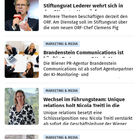
Stiftungsrat Lederer wehrt sich in
den SN gegen Vorwürfe
Mehrere Themen beschäftigen derzeit den
ORF. Am Dienstag soll im Stiftungsrat über
die vom neuen ORF-Chef Clemens Pig
vorgeschlagenen Besetzungen für die
Direktionen abgestimmt werden.
MARKETING & MEDIA
Brandenstein Communications ist
künftig Partner von OtterlyAI
Die Wiener PR-Agentur Brandenstein
Communications ist ab sofort Agenturpartner
der KI-Monitoring- und
Optimierungsplattform OtterlyAI. Damit baut
die Agentur ihr Leistungsportfolio
MARKETING & MEDIA
Wechsel im Führungsteam: Unique
relations holt Nicola Treitl in die
Geschäftsleitung
Unique relations besetzt eine
Schlüsselposition neu: Nicola Treitl verstärkt
ab sofort die Geschäftsleitung der Wiener
PR-Agentur an der Seite von Josef Kalina und
Anna Kalina-Mahr.
MARKETING & MEDIA