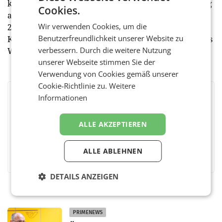
kürzlich wiedereröffnete Klimt Zentrum in Schörfling
Cookies.
am Attersee zeigt von 6. Juli bis zum 29. September
Wir verwenden Cookies, um die
2024 die Ausstellung „Wege zur Moderne. Gustav
Benutzerfreundlichkeit unserer Website zu
Klimt und Franz von Zülow“ - einen Auszug von Klimts
verbessern. Durch die weitere Nutzung
Werken sowie seines Zeitgenossen Franz Zülow.
unserer Webseite stimmen Sie der
Verwendung von Cookies gemäß unserer
Cookie-Richtlinie zu.
Weitere
Informationen
BEWERTEN SIE DIESEN ARTIKEL
ALLE AKZEPTIEREN
Facebook
Twitter
Messenger
WhatsApp
LinkedIn
XING
Teilen
ALLE ABLEHNEN
DETAILS ANZEIGEN
PRIMENEWS