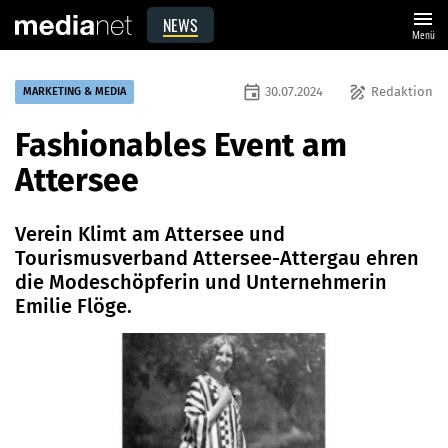
menu
NEWS
Menü
event
draw
30.07.2024
Redaktion
MARKETING & MEDIA
Fashionables Event am
Attersee
Verein Klimt am Attersee und
Tourismusverband Attersee-Attergau ehren
die Modeschöpferin und Unternehmerin
Emilie Flöge.