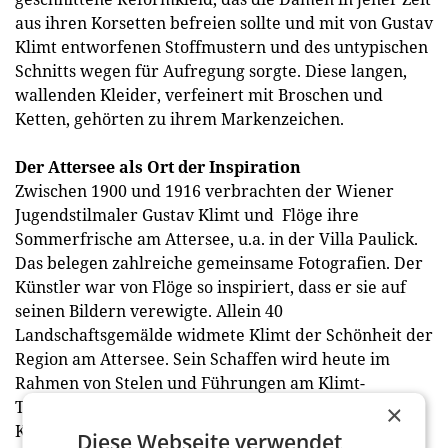
aus ihren Korsetten befreien sollte und mit von Gustav
Klimt entworfenen Stoffmustern und des untypischen
Schnitts wegen für Aufregung sorgte. Diese langen,
wallenden Kleider, verfeinert mit Broschen und
Ketten, gehörten zu ihrem Markenzeichen.
Der Attersee als Ort der Inspiration
Zwischen 1900 und 1916 verbrachten der Wiener
Jugendstilmaler Gustav Klimt und Flöge ihre
Sommerfrische am Attersee, u.a. in der Villa Paulick.
Das belegen zahlreiche gemeinsame Fotografien. Der
Künstler war von Flöge so inspiriert, dass er sie auf
seinen Bildern verewigte. Allein 40
Landschaftsgemälde widmete Klimt der Schönheit der
Region am Attersee. Sein Schaffen wird heute im
Rahmen von Stelen und Führungen am Klimt-
Themenweg sowie dem Gustav Klimt-Garten in
×
Kammer-Schörfling am Attersee gewürdigt. Das
Diese Webseite verwendet