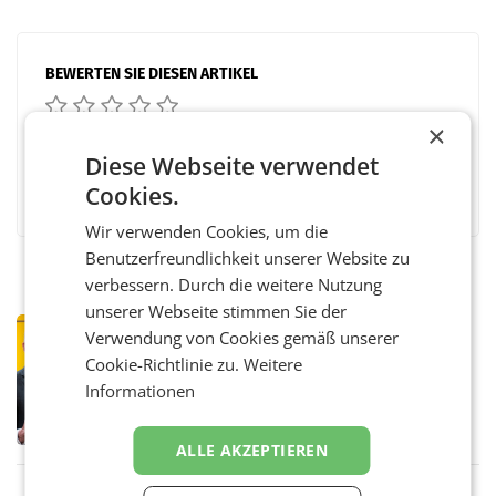
BEWERTEN SIE DIESEN ARTIKEL
×
Diese Webseite verwendet
Facebook
Twitter
Messenger
WhatsApp
LinkedIn
XING
Teilen
Cookies.
Wir verwenden Cookies, um die
Benutzerfreundlichkeit unserer Website zu
verbessern. Durch die weitere Nutzung
unserer Webseite stimmen Sie der
PRIMENEWS
Verwendung von Cookies gemäß unserer
Österreichische Post: Umsatzplus im
Cookie-Richtlinie zu.
Weitere
ersten Halbjahr trotz schwachem
Informationen
Briefgeschäft
WIEN Die Österreichische Post AG hat im
ersten Halbjahr 2026 einen Konzernumsatz
von 1.544,0 Mio. EUR erwirtschaftet, was
ALLE AKZEPTIEREN
einem Plus von 3,8 Prozent gegenüber dem
Vergleichszeitraum
MARKETING & MEDIA