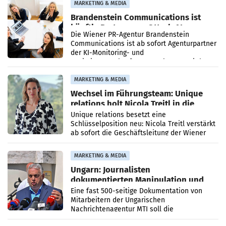
MARKETING & MEDIA
Brandenstein Communications ist
künftig Partner von OtterlyAI
Die Wiener PR-Agentur Brandenstein
Communications ist ab sofort Agenturpartner
der KI-Monitoring- und
Optimierungsplattform OtterlyAI. Damit baut
die Agentur ihr Leistungsportfolio
MARKETING & MEDIA
Wechsel im Führungsteam: Unique
relations holt Nicola Treitl in die
Geschäftsleitung
Unique relations besetzt eine
Schlüsselposition neu: Nicola Treitl verstärkt
ab sofort die Geschäftsleitung der Wiener
PR-Agentur an der Seite von Josef Kalina und
Anna Kalina-Mahr.
MARKETING & MEDIA
Ungarn: Journalisten
dokumentierten Manipulation und
Zensur
Eine fast 500-seitige Dokumentation von
Mitarbeitern der Ungarischen
Nachrichtenagentur MTI soll die
systematische Nachrichten-Manipulation und