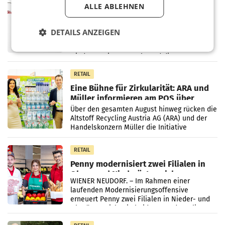
ALLE ABLEHNEN
ProSiebenSat.1 spart und macht
überraschend viel Gewinn
UNTERFÖHRING/MAILAND/AMSTERDAM. Der
DETAILS ANZEIGEN
Fernsehkonzern ProSiebenSat.1 hat im
Frühjahr dank Kostensenkungen operativ
wieder Gewinn gemacht und die
Markterwartung deutlich übertroffen.
RETAIL
Eine Bühne für Zirkularität: ARA und
Müller informieren am POS über
Kreislauffähigkeit
Über den gesamten August hinweg rücken die
Altstoff Recycling Austria AG (ARA) und der
Handelskonzern Müller die Initiative
„Kreislauf-Helden“ in allen österreichischen
Müller-Filialen
RETAIL
Penny modernisiert zwei Filialen in
Ober- und Niederösterreich
WIENER NEUDORF. – Im Rahmen einer
laufenden Modernisierungsoffensive
erneuert Penny zwei Filialen in Nieder- und
Oberösterreich. Die beiden Standorte liegen
in Haag sowie im rund