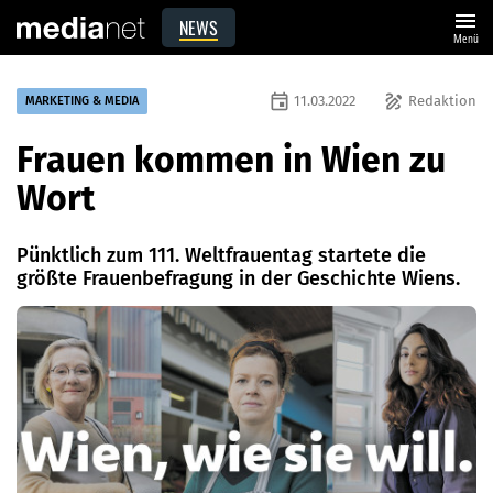
menu
NEWS
Menü
event
draw
11.03.2022
Redaktion
MARKETING & MEDIA
Frauen kommen in Wien zu
Wort
Pünktlich zum 111. Weltfrauentag startete die
größte Frauenbefragung in der Geschichte Wiens.