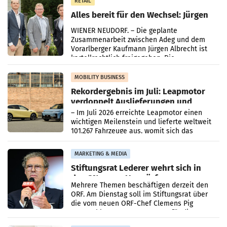
RETAIL
Alles bereit für den Wechsel: Jürgen
Albrecht setzt ab 1.1.2027 auf Adeg
WIENER NEUDORF. – Die geplante
Zusammenarbeit zwischen Adeg und dem
Vorarlberger Kaufmann Jürgen Albrecht ist
kartellrechtlich freigegeben: Die
Bundeswettbewerbsbehörde und der
Bundeskartellanwalt
MOBILITY BUSINESS
Rekordergebnis im Juli: Leapmotor
verdoppelt Auslieferungen und
überschreitet die 100.000er-Marke
– Im Juli 2026 erreichte Leapmotor einen
wichtigen Meilenstein und lieferte weltweit
101.267 Fahrzeuge aus, womit sich das
Ergebnis gegenüber Juli 2025 mehr als
verdoppelte (+102
MARKETING & MEDIA
Stiftungsrat Lederer wehrt sich in
den SN gegen Vorwürfe
Mehrere Themen beschäftigen derzeit den
ORF. Am Dienstag soll im Stiftungsrat über
die vom neuen ORF-Chef Clemens Pig
vorgeschlagenen Besetzungen für die
Direktionen abgestimmt werden.