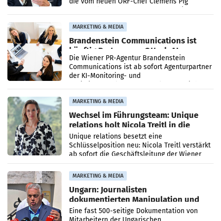
die vom neuen ORF-Chef Clemens Pig
vorgeschlagenen Besetzungen für die
Direktionen abgestimmt werden.
MARKETING & MEDIA
Brandenstein Communications ist
künftig Partner von OtterlyAI
Die Wiener PR-Agentur Brandenstein
Communications ist ab sofort Agenturpartner
der KI-Monitoring- und
Optimierungsplattform OtterlyAI. Damit baut
die Agentur ihr Leistungsportfolio
MARKETING & MEDIA
Wechsel im Führungsteam: Unique
relations holt Nicola Treitl in die
Geschäftsleitung
Unique relations besetzt eine
Schlüsselposition neu: Nicola Treitl verstärkt
ab sofort die Geschäftsleitung der Wiener
PR-Agentur an der Seite von Josef Kalina und
Anna Kalina-Mahr.
MARKETING & MEDIA
Ungarn: Journalisten
dokumentierten Manipulation und
Zensur
Eine fast 500-seitige Dokumentation von
Mitarbeitern der Ungarischen