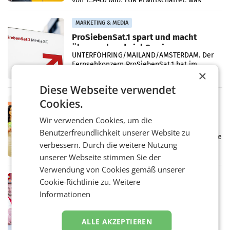
von 1.544,0 Mio. EUR erwirtschaftet, was
einem Plus von 3,8 Prozent gegenüber dem
Vergleichszeitraum
MARKETING & MEDIA
ProSiebenSat.1 spart und macht
überraschend viel Gewinn
UNTERFÖHRING/MAILAND/AMSTERDAM. Der
Fernsehkonzern ProSiebenSat.1 hat im
×
Frühjahr dank Kostensenkungen operativ
wieder Gewinn gemacht und die
Diese Webseite verwendet
Markterwartung deutlich übertroffen.
Cookies.
RETAIL
Eine Bühne für Zirkularität: ARA und
Wir verwenden Cookies, um die
Müller informieren am POS über
Benutzerfreundlichkeit unserer Website zu
Kreislauffähigkeit
Über den gesamten August hinweg rücken die
verbessern. Durch die weitere Nutzung
Altstoff Recycling Austria AG (ARA) und der
Handelskonzern Müller die Initiative
unserer Webseite stimmen Sie der
„Kreislauf-Helden“ in allen österreichischen
Verwendung von Cookies gemäß unserer
Müller-Filialen
RETAIL
Cookie-Richtlinie zu.
Weitere
Penny modernisiert zwei Filialen in
Informationen
Ober- und Niederösterreich
WIENER NEUDORF. – Im Rahmen einer
laufenden Modernisierungsoffensive
ALLE AKZEPTIEREN
erneuert Penny zwei Filialen in Nieder- und