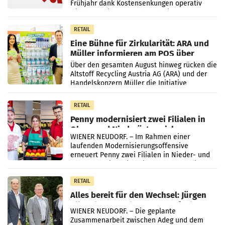
Frühjahr dank Kostensenkungen operativ
wieder Gewinn gemacht und die
Markterwartung deutlich übertroffen.
RETAIL
Eine Bühne für Zirkularität: ARA und
Müller informieren am POS über
Kreislauffähigkeit
Über den gesamten August hinweg rücken die
Altstoff Recycling Austria AG (ARA) und der
Handelskonzern Müller die Initiative
„Kreislauf-Helden“ in allen österreichischen
Müller-Filialen
RETAIL
Penny modernisiert zwei Filialen in
Ober- und Niederösterreich
WIENER NEUDORF. – Im Rahmen einer
laufenden Modernisierungsoffensive
erneuert Penny zwei Filialen in Nieder- und
Oberösterreich. Die beiden Standorte liegen
in Haag sowie im rund
RETAIL
Alles bereit für den Wechsel: Jürgen
Albrecht setzt ab 1.1.2027 auf Adeg
WIENER NEUDORF. – Die geplante
Zusammenarbeit zwischen Adeg und dem