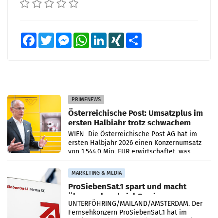
Facebook
Twitter
Messenger
WhatsApp
LinkedIn
XING
Teilen
PRIMENEWS
Österreichische Post: Umsatzplus im
ersten Halbjahr trotz schwachem
Briefgeschäft
WIEN Die Österreichische Post AG hat im
ersten Halbjahr 2026 einen Konzernumsatz
von 1.544,0 Mio. EUR erwirtschaftet, was
einem Plus von 3,8 Prozent gegenüber dem
Vergleichszeitraum
MARKETING & MEDIA
ProSiebenSat.1 spart und macht
überraschend viel Gewinn
UNTERFÖHRING/MAILAND/AMSTERDAM. Der
Fernsehkonzern ProSiebenSat.1 hat im