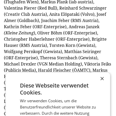
(Flughafen Wien), Markus Plank (iab austria),
Valentina Pierer (Red Bull), Reinhard Schwarzinger
(Creativ Club Austria), Anita Elöpataki (Volvo), Josef
Almer (Goldbach), Joachim Feher (RMS Austria),
Kathrin Feher (ORF-Enterprise), Andreas Janzek
(Kleine Zeitung
), Oliver Böhm (ORF-Enterprise),
Christopher Haberlehner (ORF-Enterprise), Brigitte
Hauser (RMS Austria), Torsten Korn (Gewista),
Wolfgang Pernkopf (Gewista), Matthias Seiringer
(ORF-Enterprise), Theresa Sternbach (Gewista),
Michael Drexler (VGN Median Holding), Viktoria Feiks
(Publicis Media), Harald Fleischer (ÖAMTC), Markus
Hartl (The Media Consultants), Marvin Kohlweiss
×
(Mindshare), Katharina Rössl (Coca-Cola), Hermann
Diese Webseite verwendet
Tragner (Technisches Museum Wien), Anna Kalina
Cookies.
(Unique Relations), Margit Brendel (Österreichische
Wir verwenden Cookies, um die
Lotterien), Claudia Arzberger (Generali), Maria Eibel
Benutzerfreundlichkeit unserer Website zu
(Vizeum), Sophie Feiks (Publicis Media), Elisabeth
verbessern. Durch die weitere Nutzung
Greißegger (Rotes Kreuz), Gerhard Günther