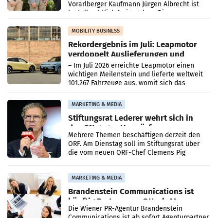
Vorarlberger Kaufmann Jürgen Albrecht ist
kartellrechtlich freigegeben: Die
Bundeswettbewerbsbehörde und der
Bundeskartellanwalt
MOBILITY BUSINESS
Rekordergebnis im Juli: Leapmotor
verdoppelt Auslieferungen und
überschreitet die 100.000er-Marke
– Im Juli 2026 erreichte Leapmotor einen
wichtigen Meilenstein und lieferte weltweit
101.267 Fahrzeuge aus, womit sich das
Ergebnis gegenüber Juli 2025 mehr als
verdoppelte (+102
MARKETING & MEDIA
Stiftungsrat Lederer wehrt sich in
den SN gegen Vorwürfe
Mehrere Themen beschäftigen derzeit den
ORF. Am Dienstag soll im Stiftungsrat über
die vom neuen ORF-Chef Clemens Pig
vorgeschlagenen Besetzungen für die
Direktionen abgestimmt werden.
MARKETING & MEDIA
Brandenstein Communications ist
künftig Partner von OtterlyAI
Die Wiener PR-Agentur Brandenstein
Communications ist ab sofort Agenturpartner