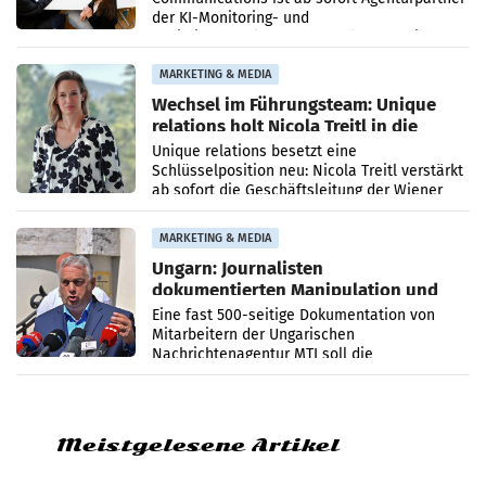
der KI-Monitoring- und
Optimierungsplattform OtterlyAI. Damit baut
die Agentur ihr Leistungsportfolio
MARKETING & MEDIA
Wechsel im Führungsteam: Unique
relations holt Nicola Treitl in die
Geschäftsleitung
Unique relations besetzt eine
Schlüsselposition neu: Nicola Treitl verstärkt
ab sofort die Geschäftsleitung der Wiener
PR-Agentur an der Seite von Josef Kalina und
Anna Kalina-Mahr.
MARKETING & MEDIA
Ungarn: Journalisten
dokumentierten Manipulation und
Zensur
Eine fast 500-seitige Dokumentation von
Mitarbeitern der Ungarischen
Nachrichtenagentur MTI soll die
systematische Nachrichten-Manipulation und
Zensur bei der Agentur während der Zeit
Meistgelesene Artikel