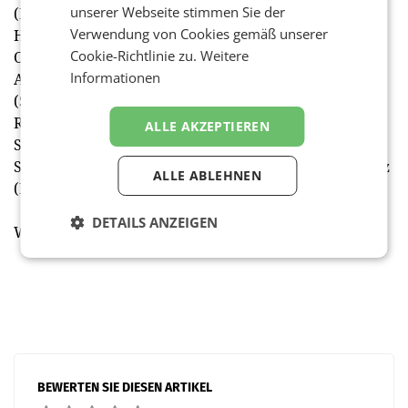
unserer Webseite stimmen Sie der
(Digitalsunray Media), Marco Harfmann (A1), Lukas
Verwendung von Cookies gemäß unserer
Hetzendorfer (Jentis), Eva Holz-Dahrenstaedt (ÖBB),
Cookie-Richtlinie zu.
Weitere
Olga Kundius (Nespresso), Nina Mahnik (Mondelez),
Informationen
Andrea Mikhaeel (Thalia), Nicole Niederstrasser
(Salzburg AG), Wolfgang Pfleger (ORF), Elisabeth
Römer-Russwurm (Österreichische Lotterien), Irene
ALLE AKZEPTIEREN
Sagmeister (We Love TBWA), Georg Scheu (Yoc), Julia
Schöne (Billa), Stefan Emese (Würth), Elisabeth Strutz
ALLE ABLEHNEN
(Billa) und Alexander Zoubek (Divison4). (red)
DETAILS ANZEIGEN
Weitere Informationen auf mediaaward.at
BEWERTEN SIE DIESEN ARTIKEL