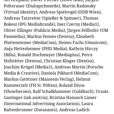
Polterauer (Dialogschmiede), Martin Radimsky
(Virtual Identity), Andreas Spielvogel (DDB Wien),
Andreas Tatzreiter (Spießer & Spinner), Thomas
Bokesz (IPG Mediabrands), Inez Czerny (Media1),
Oliver Ellinger (Publicis Media), Jürgen Fellhofer (UM
Panmedia), Markus Fennes (Dentsu), Elisabeth
Plattensteiner (MediaCom), Heimo Fuchs (Omnicom),
Anja Hettesheimer (PHD Media), Kathrin Hirczy
(Billa), Ronald Hochmayer (Mediaplus), Petra
Hofstätter (Dentsu), Christian Kluger (Dentsu),
Joachim Krügel (Media1), Andreas Martin (Porsche
Media & Creative), Daniela Pikhard (MediaCom),
Markus Gstöttner (Manstein Verlag), Helmut
Kammerzelt (FH St. Pölten), Roland Divos
(Showheroes), Ralf Schalkhammer (Goldbach), Ursula
Gastinger (iab austria), Kristina Hanusch Linser
(International Advertising Association), Laura
Kaltenbrunner (Datanauts), Andreas Ladich