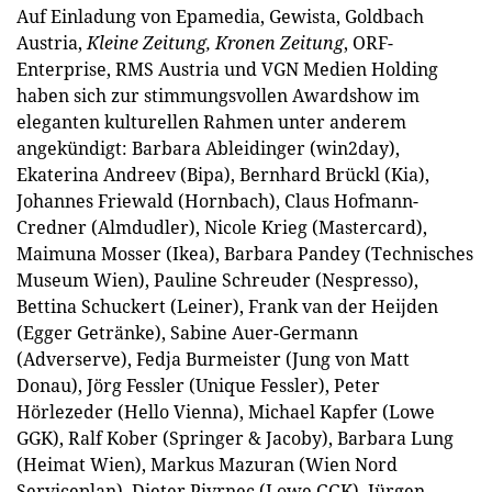
Auf Einladung von Epamedia, Gewista, Goldbach
Austria,
Kleine Zeitung, Kronen Zeitung
, ORF-
Enterprise, RMS Austria und VGN Medien Holding
haben sich zur stimmungsvollen Awardshow im
eleganten kulturellen Rahmen unter anderem
angekündigt: Barbara Ableidinger (win2day),
Ekaterina Andreev (Bipa), Bernhard Brückl (Kia),
Johannes Friewald (Hornbach), Claus Hofmann-
Credner (Almdudler), Nicole Krieg (Mastercard),
Maimuna Mosser (Ikea), Barbara Pandey (Technisches
Museum Wien), Pauline Schreuder (Nespresso),
Bettina Schuckert (Leiner), Frank van der Heijden
(Egger Getränke), Sabine Auer-Germann
(Adverserve), Fedja Burmeister (Jung von Matt
Donau), Jörg Fessler (Unique Fessler), Peter
Hörlezeder (Hello Vienna), Michael Kapfer (Lowe
GGK), Ralf Kober (Springer & Jacoby), Barbara Lung
(Heimat Wien), Markus Mazuran (Wien Nord
Serviceplan), Dieter Pivrnec (Lowe GGK), Jürgen