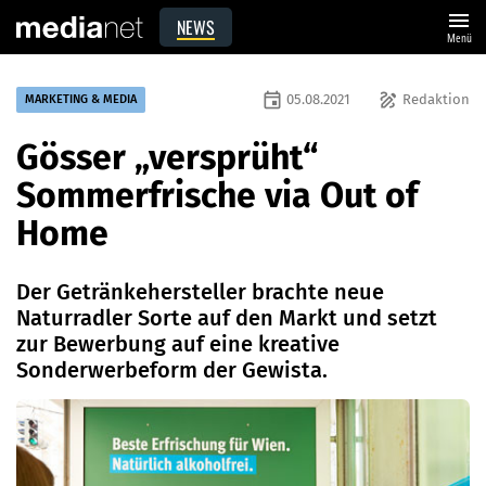
menu
NEWS
Menü
event
draw
05.08.2021
Redaktion
MARKETING & MEDIA
Gösser „versprüht“
Sommerfrische via Out of
Home
Der Getränkehersteller brachte neue
Naturradler Sorte auf den Markt und setzt
zur Bewerbung auf eine kreative
Sonderwerbeform der Gewista.