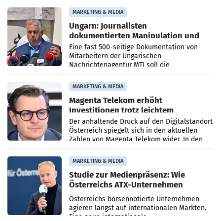
Anna Kalina-Mahr.
MARKETING & MEDIA
Ungarn: Journalisten
dokumentierten Manipulation und
Zensur
Eine fast 500-seitige Dokumentation von
Mitarbeitern der Ungarischen
Nachrichtenagentur MTI soll die
systematische Nachrichten-Manipulation und
Zensur bei der Agentur während der Zeit
MARKETING & MEDIA
Magenta Telekom erhöht
Investitionen trotz leichtem
Umsatzrückgang
Der anhaltende Druck auf den Digitalstandort
Österreich spiegelt sich in den aktuellen
Zahlen von Magenta Telekom wider. In den
ersten sechs Monaten des laufenden Jahres
verzeichnete
MARKETING & MEDIA
Studie zur Medienpräsenz: Wie
Österreichs ATX-Unternehmen
international wahrgenommen
Österreichs börsennotierte Unternehmen
werden
agieren längst auf internationalen Märkten.
Eine neue internationale