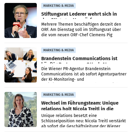
verdoppelte (+102
MARKETING & MEDIA
Stiftungsrat Lederer wehrt sich in
den SN gegen Vorwürfe
Mehrere Themen beschäftigen derzeit den
ORF. Am Dienstag soll im Stiftungsrat über
die vom neuen ORF-Chef Clemens Pig
vorgeschlagenen Besetzungen für die
Direktionen abgestimmt werden.
MARKETING & MEDIA
Brandenstein Communications ist
künftig Partner von OtterlyAI
Die Wiener PR-Agentur Brandenstein
Communications ist ab sofort Agenturpartner
der KI-Monitoring- und
Optimierungsplattform OtterlyAI. Damit baut
die Agentur ihr Leistungsportfolio
MARKETING & MEDIA
Wechsel im Führungsteam: Unique
relations holt Nicola Treitl in die
Geschäftsleitung
Unique relations besetzt eine
Schlüsselposition neu: Nicola Treitl verstärkt
ab sofort die Geschäftsleitung der Wiener
PR-Agentur an der Seite von Josef Kalina und