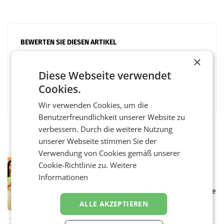
BEWERTEN SIE DIESEN ARTIKEL
×
Diese Webseite verwendet
Cookies.
Facebook
Twitter
Messenger
WhatsApp
LinkedIn
XING
Teilen
Wir verwenden Cookies, um die
Benutzerfreundlichkeit unserer Website zu
verbessern. Durch die weitere Nutzung
unserer Webseite stimmen Sie der
Verwendung von Cookies gemäß unserer
RETAIL
Cookie-Richtlinie zu.
Weitere
Eine Bühne für Zirkularität: ARA und
Informationen
Müller informieren am POS über
Kreislauffähigkeit
Über den gesamten August hinweg rücken die
Altstoff Recycling Austria AG (ARA) und der
ALLE AKZEPTIEREN
Handelskonzern Müller die Initiative
„Kreislauf-Helden“ in allen österreichischen