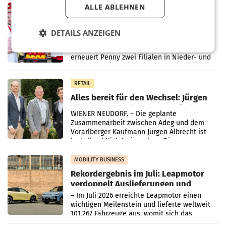
Müller-Filialen
ALLE ABLEHNEN
RETAIL
Penny modernisiert zwei Filialen in
Ober- und Niederösterreich
DETAILS ANZEIGEN
WIENER NEUDORF. – Im Rahmen einer
laufenden Modernisierungsoffensive
erneuert Penny zwei Filialen in Nieder- und
Oberösterreich. Die beiden Standorte liegen
in Haag sowie im rund
RETAIL
Alles bereit für den Wechsel: Jürgen
Albrecht setzt ab 1.1.2027 auf Adeg
WIENER NEUDORF. – Die geplante
Zusammenarbeit zwischen Adeg und dem
Vorarlberger Kaufmann Jürgen Albrecht ist
kartellrechtlich freigegeben: Die
Bundeswettbewerbsbehörde und der
Bundeskartellanwalt
MOBILITY BUSINESS
Rekordergebnis im Juli: Leapmotor
verdoppelt Auslieferungen und
überschreitet die 100.000er-Marke
– Im Juli 2026 erreichte Leapmotor einen
wichtigen Meilenstein und lieferte weltweit
101.267 Fahrzeuge aus, womit sich das
Ergebnis gegenüber Juli 2025 mehr als