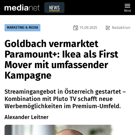
menu
NEWS
Menü
event
draw
15.09.2025
Redaktion
MARKETING & MEDIA
Goldbach vermarktet
Paramount+: Ikea als First
Mover mit umfassender
Kampagne
Streamingangebot in Österreich gestartet –
Kombination mit Pluto TV schafft neue
Werbemöglichkeiten im Premium-Umfeld.
Alexander Leitner