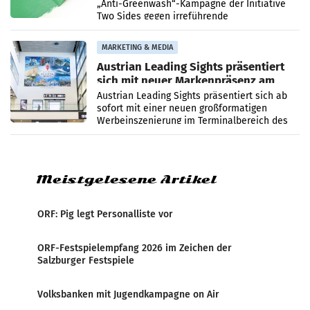
„Anti-Greenwash“-Kampagne der Initiative
Two Sides gegen irreführende
Umweltaussagen bei Papierkommunikation
und papierbasierten Verpackungen
MARKETING & MEDIA
Austrian Leading Sights präsentiert
sich mit neuer Markenpräsenz am
Flughafen Wien
Austrian Leading Sights präsentiert sich ab
sofort mit einer neuen großformatigen
Werbeinszenierung im Terminalbereich des
Flughafen Wien. Die Präsenz befindet sich im
Verbindungsbereich
Meistgelesene Artikel
ORF: Pig legt Personalliste vor
ORF-Festspielempfang 2026 im Zeichen der
Salzburger Festspiele
Volksbanken mit Jugendkampagne on Air