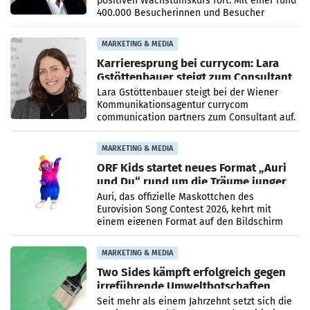
positiven Wachstumskurs fort. Mit einer rund
400.000 Besucherinnen und Besucher
höheren Nettoreichweite im ersten Halbjahr
2026 gegenüber dem
MARKETING & MEDIA
Karrieresprung bei currycom: Lara
Gstöttenbauer steigt zum Consultant
auf
Lara Gstöttenbauer steigt bei der Wiener
Kommunikationsagentur currycom
communication partners zum Consultant auf.
Die 27-jährige Beraterin betreut Kundinnen
und Kunden in den Bereichen
MARKETING & MEDIA
ORF Kids startet neues Format „Auri
und Du“ rund um die Träume junger
Menschen
Auri, das offizielle Maskottchen des
Eurovision Song Contest 2026, kehrt mit
einem eigenen Format auf den Bildschirm
zurück. In der neuen Sendung „Auri und Du“
bei ORF Kids steht
MARKETING & MEDIA
Two Sides kämpft erfolgreich gegen
irreführende Umweltbotschaften
beim Papiereinsatz
Seit mehr als einem Jahrzehnt setzt sich die