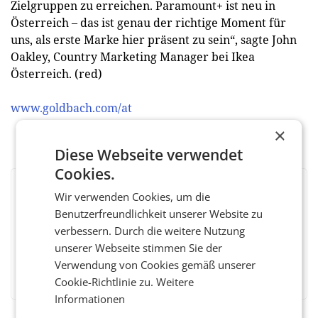
Zielgruppen zu erreichen. Paramount+ ist neu in
Österreich – das ist genau der richtige Moment für
uns, als erste Marke hier präsent zu sein“, sagte John
Oakley, Country Marketing Manager bei Ikea
Österreich. (red)
www.goldbach.com/at
×
Diese Webseite verwendet
Cookies.
BEWERTEN SIE DIESEN ARTIKEL
Wir verwenden Cookies, um die
Benutzerfreundlichkeit unserer Website zu
verbessern. Durch die weitere Nutzung
unserer Webseite stimmen Sie der
Verwendung von Cookies gemäß unserer
Facebook
Twitter
Messenger
WhatsApp
LinkedIn
XING
Teilen
Cookie-Richtlinie zu.
Weitere
Informationen