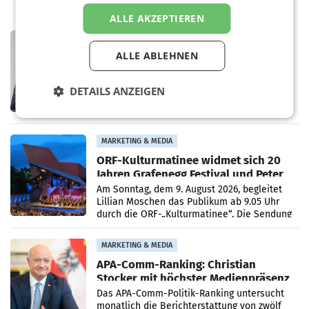
ALLE AKZEPTIEREN
PRIMENEWS
ORF III: Peter Schöber abberufen und
ALLE ABLEHNEN
beurlaubt
WIEN ORF-III-Co-Geschäftsführer Peter
DETAILS ANZEIGEN
Schöber ist wegen Compliance-Vorwürfen
abberufen und beurlaubt worden. Der ORF
bestätigte gegenüber der APA entsprechende
Medienberichte.
MARKETING & MEDIA
ORF-Kulturmatinee widmet sich 20
Jahren Grafenegg Festival und Peter
Simonischek
Am Sonntag, dem 9. August 2026, begleitet
Lillian Moschen das Publikum ab 9.05 Uhr
durch die ORF-„Kulturmatinee“. Die Sendung
startet mit der Dokumentation „20 Jahre
Grafenegg
MARKETING & MEDIA
APA-Comm-Ranking: Christian
Stocker mit höchster Medienpräsenz
im Juli
Das APA-Comm-Politik-Ranking untersucht
monatlich die Berichterstattung von zwölf