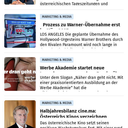
österreichischen Tageszeitungen und
analysiert, welche Politikerinnen und
Politiker Österreichs die
MARKETING & MEDIA
Prozess zu Warner-Übernahme erst
im März 2027
LOS ANGELES Die geplante Übernahme des
Hollywood-Urgesteins Warner Brothers durch
den Rivalen Paramount wird noch lange in
der Schwebe bleiben. Eine Richterin setzte
den Prozess zu
MARKETING & MEDIA
Werbe Akademie startet neue
Imagekampagne rund um Praxisnähe
Unter dem Slogan „Näher dran geht nicht. Mit
einer praxisorientierten Ausbildung an der
Werbe Akademie“ hat die
Bildungseinrichtung des WIFI Wien eine neue
Imagekampagne gestartet.
MARKETING & MEDIA
Halbjahresbilanz cine.ma:
Österreichs Kinos verzeichnen
400.000 Besucher mehr
Das österreichische Kino setzt seinen