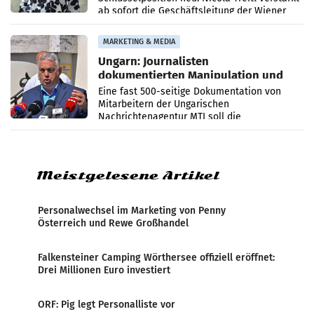
ab sofort die Geschäftsleitung der Wiener
PR-Agentur an der Seite von Josef Kalina und
Anna Kalina-Mahr.
MARKETING & MEDIA
Ungarn: Journalisten
dokumentierten Manipulation und
Zensur
Eine fast 500-seitige Dokumentation von
Mitarbeitern der Ungarischen
Nachrichtenagentur MTI soll die
systematische Nachrichten-Manipulation und
Zensur bei der Agentur während der Zeit
Meistgelesene Artikel
Personalwechsel im Marketing von Penny
Österreich und Rewe Großhandel
Falkensteiner Camping Wörthersee offiziell eröffnet:
Drei Millionen Euro investiert
ORF: Pig legt Personalliste vor