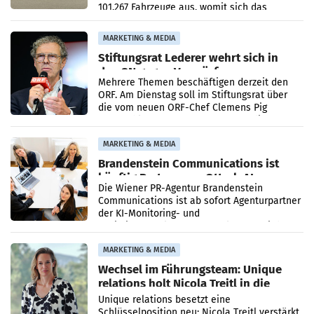
101.267 Fahrzeuge aus, womit sich das
Ergebnis gegenüber Juli 2025 mehr als
verdoppelte (+102
MARKETING & MEDIA
Stiftungsrat Lederer wehrt sich in
den SN gegen Vorwürfe
Mehrere Themen beschäftigen derzeit den
ORF. Am Dienstag soll im Stiftungsrat über
die vom neuen ORF-Chef Clemens Pig
vorgeschlagenen Besetzungen für die
Direktionen abgestimmt werden.
MARKETING & MEDIA
Brandenstein Communications ist
künftig Partner von OtterlyAI
Die Wiener PR-Agentur Brandenstein
Communications ist ab sofort Agenturpartner
der KI-Monitoring- und
Optimierungsplattform OtterlyAI. Damit baut
die Agentur ihr Leistungsportfolio
MARKETING & MEDIA
Wechsel im Führungsteam: Unique
relations holt Nicola Treitl in die
Geschäftsleitung
Unique relations besetzt eine
Schlüsselposition neu: Nicola Treitl verstärkt