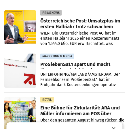
PRIMENEWS
Österreichische Post: Umsatzplus im
ersten Halbjahr trotz schwachem
Briefgeschäft
WIEN Die Österreichische Post AG hat im
ersten Halbjahr 2026 einen Konzernumsatz
von 1.544,0 Mio. EUR erwirtschaftet, was
einem Plus von 3,8 Prozent gegenüber dem
Vergleichszeitraum
MARKETING & MEDIA
ProSiebenSat.1 spart und macht
überraschend viel Gewinn
UNTERFÖHRING/MAILAND/AMSTERDAM. Der
Fernsehkonzern ProSiebenSat.1 hat im
Frühjahr dank Kostensenkungen operativ
wieder Gewinn gemacht und die
Markterwartung deutlich übertroffen.
RETAIL
Eine Bühne für Zirkularität: ARA und
Müller informieren am POS über
Kreislauffähigkeit
Über den gesamten August hinweg rücken die
Altstoff Recycling Austria AG (ARA) und der
×