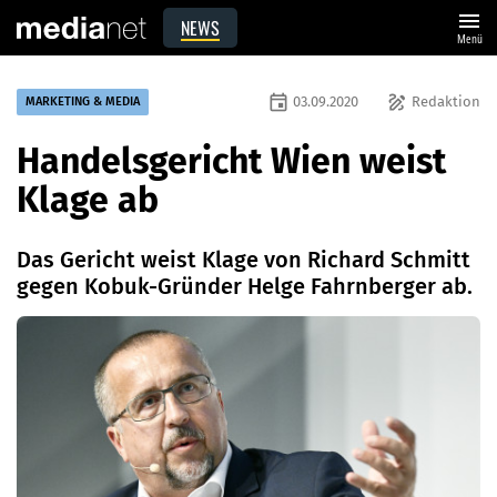
menu
NEWS
Menü
event
draw
03.09.2020
Redaktion
MARKETING & MEDIA
Handelsgericht Wien weist
Klage ab
Das Gericht weist Klage von Richard Schmitt
gegen Kobuk-Gründer Helge Fahrnberger ab.