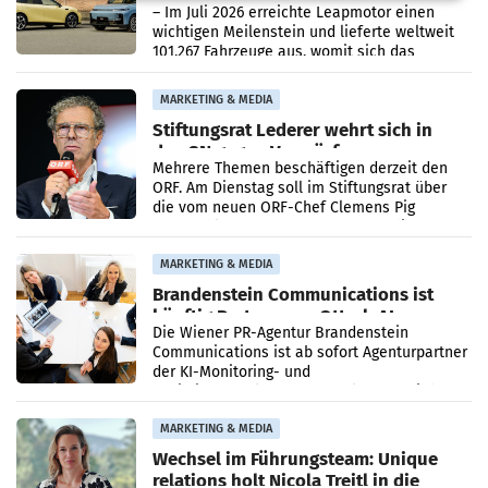
überschreitet die 100.000er-Marke
– Im Juli 2026 erreichte Leapmotor einen
wichtigen Meilenstein und lieferte weltweit
101.267 Fahrzeuge aus, womit sich das
Ergebnis gegenüber Juli 2025 mehr als
verdoppelte (+102
MARKETING & MEDIA
Stiftungsrat Lederer wehrt sich in
den SN gegen Vorwürfe
Mehrere Themen beschäftigen derzeit den
ORF. Am Dienstag soll im Stiftungsrat über
die vom neuen ORF-Chef Clemens Pig
vorgeschlagenen Besetzungen für die
Direktionen abgestimmt werden.
MARKETING & MEDIA
Brandenstein Communications ist
künftig Partner von OtterlyAI
Die Wiener PR-Agentur Brandenstein
Communications ist ab sofort Agenturpartner
der KI-Monitoring- und
Optimierungsplattform OtterlyAI. Damit baut
die Agentur ihr Leistungsportfolio
MARKETING & MEDIA
Wechsel im Führungsteam: Unique
relations holt Nicola Treitl in die