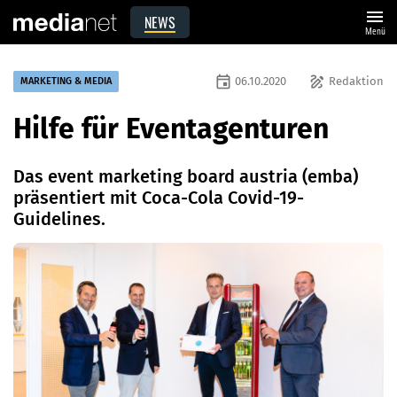
menu
NEWS
Menü
event
draw
06.10.2020
Redaktion
MARKETING & MEDIA
Hilfe für Eventagenturen
Das event marketing board austria (emba)
präsentiert mit Coca-Cola Covid-19-
Guidelines.