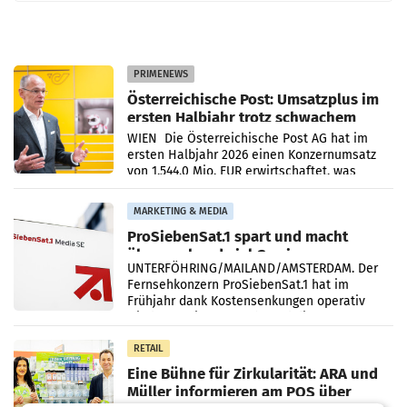
PRIMENEWS
Österreichische Post: Umsatzplus im
ersten Halbjahr trotz schwachem
Briefgeschäft
WIEN Die Österreichische Post AG hat im
ersten Halbjahr 2026 einen Konzernumsatz
von 1.544,0 Mio. EUR erwirtschaftet, was
einem Plus von 3,8 Prozent gegenüber dem
Vergleichszeitraum
MARKETING & MEDIA
ProSiebenSat.1 spart und macht
überraschend viel Gewinn
UNTERFÖHRING/MAILAND/AMSTERDAM. Der
Fernsehkonzern ProSiebenSat.1 hat im
Frühjahr dank Kostensenkungen operativ
wieder Gewinn gemacht und die
Markterwartung deutlich übertroffen.
RETAIL
Eine Bühne für Zirkularität: ARA und
Müller informieren am POS über