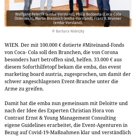
Wolfgang Peterlik (emba-Vorstand), Philip Bodzenta (Coca-Cola
Österreich), Martin Brezovich (emba-Vorstand), Franz X. Brunner
(emba-Vorstand).
© Barbara Nidetzky
WIEN. Der mit 100.000 € dotierte #Miteinand-Fonds
von Coca- Cola soll den Branchen, die von Corona
besonders hart betroffen sind, helfen. 33.000 € aus
diesem Soforthilfetopf bekam die emba, das event
marketing board austria, zugesprochen, um damit der
schwer angeschlagenen Event-Branche unter die
Arme zu greifen.
Damit hat die emba nun gemeinsam mit Deloitte und
nach der Idee des Experten Christian Hora von
Contrast Ernst & Young Management Consulting
eigene Guidelines erarbeitet, die Event-Agenturen in
Bezug auf Covid-19-Maßnahmen klar und verständlich