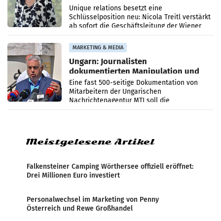
Geschäftsleitung
Unique relations besetzt eine
Schlüsselposition neu: Nicola Treitl verstärkt
ab sofort die Geschäftsleitung der Wiener
PR-Agentur an der Seite von Josef Kalina und
Anna Kalina-Mahr.
MARKETING & MEDIA
Ungarn: Journalisten
dokumentierten Manipulation und
Zensur
Eine fast 500-seitige Dokumentation von
Mitarbeitern der Ungarischen
Nachrichtenagentur MTI soll die
systematische Nachrichten-Manipulation und
Zensur bei der Agentur während der Zeit
Meistgelesene Artikel
Falkensteiner Camping Wörthersee offiziell eröffnet:
Drei Millionen Euro investiert
Personalwechsel im Marketing von Penny
Österreich und Rewe Großhandel