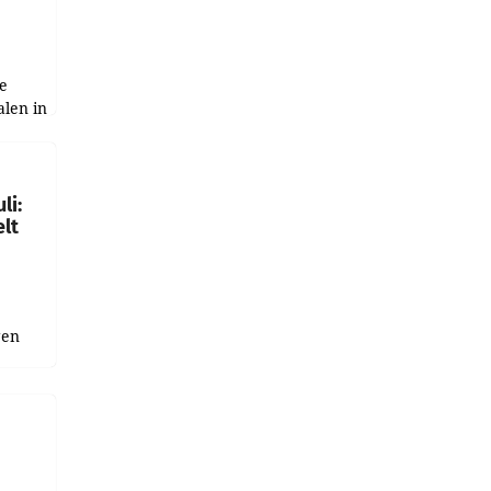
e
alen in
ich.
gen in
li:
lt
gen
uge
bnis
r als