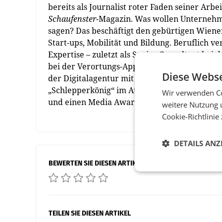
bereits als Journalist roter Faden seiner Arbe
Schaufenster
-Magazin. Was wollen Unternehme
sagen? Das beschäftigt den gebürtigen Wiene
Start-ups, Mobilität und Bildung. Beruflich 
Expertise – zuletzt als Senior Consultant be
bei der Verortungs-App xseed oder als Commun
Diese Webse
der Digitalagentur mit Fokus auf Useful Bra
„Schlepperkönig“ im Auftrag der deutschen 
Wir verwenden Co
und einen Media Award in Gold. (red)
weitere Nutzung 
Cookie-Richtlinie
DETAILS ANZ
BEWERTEN SIE DIESEN ARTIKEL
TEILEN SIE DIESEN ARTIKEL