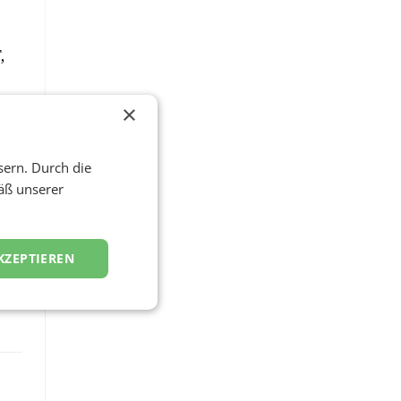
,
r
×
ne
sern. Durch die
äß unserer
KZEPTIEREN