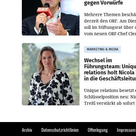
gegen Vorwürfe
Mehrere Themen beschä
derzeit den ORF. Am Die
soll im Stiftungsrat über 
vom neuen ORF-Chef Cl
Pig vorgeschlagenen
Besetzungen für die
MARKETING & MEDIA
Direktionen abgestimmt
werden.
Wechsel im
Führungsteam: Uniq
relations holt Nicola 
in die Geschäftsleit
Unique relations besetzt 
Schlüsselposition neu: Ni
Treitl verstärkt ab sofort
Geschäftsleitung der Wi
PR-Agentur an der Seite 
Josef Kalina und Anna Ka
Mahr.
Archiv
Datenschutzrichtlinien
Offenlegung
Impressum