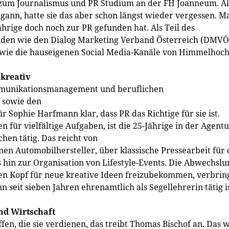
 zum Journalismus und PR Studium an der FH Joanneum. Al
egann, hatte sie das aber schon längst wieder vergessen. M
ährige doch noch zur PR gefunden hat. Als Teil des
den wie den Dialog Marketing Verband Österreich (DMVÖ
owie die hauseigenen Social Media-Kanäle von Himmelhoch
 kreativ
mmunikationsmanagement und beruflichen
 sowie den
ophie Harfmann klar, dass PR das Richtige für sie ist.
für vielfältige Aufgaben, ist die 25-Jährige in der Agent
hen tätig. Das reicht von
en Automobilhersteller, über klassische Pressearbeit für 
is hin zur Organisation von Lifestyle-Events. Die Abwechslu
den Kopf für neue kreative Ideen freizubekommen, verbrin
 seit sieben Jahren ehrenamtlich als Segellehrerin tätig is
und Wirtschaft
en, die sie verdienen, das treibt Thomas Bischof an. Das 