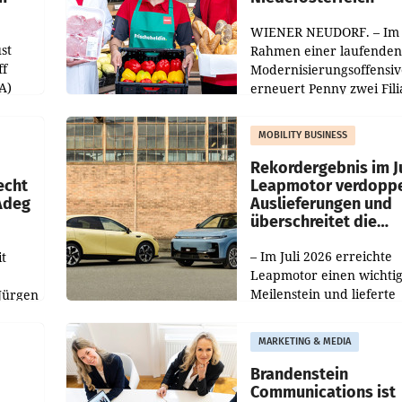
WIENER NEUDORF. – Im
st
Rahmen einer laufenden
ff
Modernisierungsoffensiv
A)
erneuert Penny zwei Fili
Nieder- und Oberösterre
slauf-
Die beiden Standorte lie
MOBILITY BUSINESS
Haag sowie im rund
ilialen
Rekordergebnis im Ju
echt
Leapmotor verdoppe
 Adeg
Auslieferungen und
überschreitet die
100.000er-Marke
– Im Juli 2026 erreichte
t
Leapmotor einen wichti
Meilenstein und lieferte
Jürgen
weltweit 101.267 Fahrze
ich
aus, womit sich das Erge
MARKETING & MEDIA
gegenüber Juli 2025 meh
örde
verdoppelte (+102
walt
Brandenstein
Communications ist