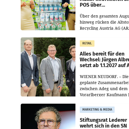
POS über
Kreislauffähigkeit
Über den gesamten Augu
hinweg rücken die Altsto
Recycling Austria AG (AR
und der Handelskonzern
Müller die Initiative „Krei
RETAIL
Helden“ in allen
österreichischen Müller-F
Alles bereit für den
Wechsel: Jürgen Albr
setzt ab 1.1.2027 auf
WIENER NEUDORF. – Die
geplante Zusammenarbei
zwischen Adeg und dem
Vorarlberger Kaufmann 
Albrecht ist kartellrechtl
freigegeben: Die
MARKETING & MEDIA
Bundeswettbewerbsbeh
und der Bundeskartellan
Stiftungsrat Lederer
wehrt sich in den SN