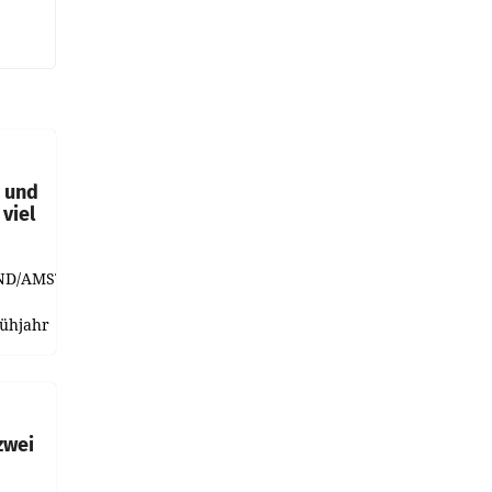
t und
viel
ND/AMSTERDAM.
rühjahr
h
zwei