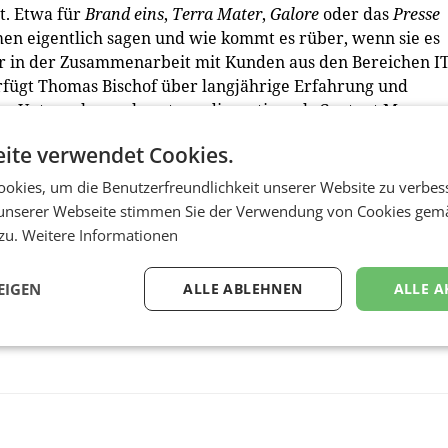
it. Etwa für
Brand eins
,
Terra Mater
,
Galore
oder das
Presse
n eigentlich sagen und wie kommt es rüber, wenn sie es
r in der Zusammenarbeit mit Kunden aus den Bereichen IT
verfügt Thomas Bischof über langjährige Erfahrung und
i der Unternehmensberatung disruptive, als Content Manage
ication Manager bei Virtual Identity – bei
ite verwendet Cookies.
nd Experience gewann er für die Medienarbeit der Kampag
NGO Sea-Eye mit seinem Team zwei CCA Veneres in Bronze
okies, um die Benutzerfreundlichkeit unserer Website zu verbes
unserer Webseite stimmen Sie der Verwendung von Cookies gem
 zu.
Weitere Informationen
EIGEN
ALLE ABLEHNEN
ALLE A