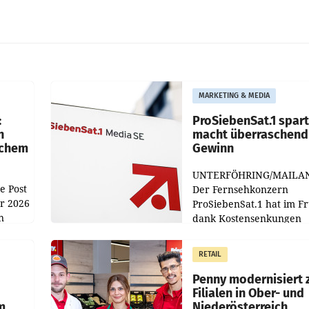
MARKETING & MEDIA
:
ProSiebenSat.1 spar
n
macht überraschend 
achem
Gewinn
UNTERFÖHRING/MAILA
e Post
Der Fernsehkonzern
hr 2026
ProSiebenSat.1 hat im F
n
dank Kostensenkungen
operativ wieder Gewinn
m Plus
gemacht und die
RETAIL
er
Markterwartung deutlic
übertroffen.
Penny modernisiert 
Filialen in Ober- und
m
Niederösterreich