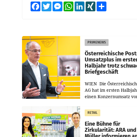
Facebook
Twitter
Messenger
WhatsApp
LinkedIn
XING
Teilen
PRIMENEWS
Österreichische Post
Umsatzplus im erste
Halbjahr trotz schw
Briefgeschäft
WIEN Die Österreichisch
AG hat im ersten Halbja
einen Konzernumsatz vo
1.544,0 Mio. EUR
erwirtschaftet, was eine
RETAIL
von 3,8 Prozent gegenüb
dem Vergleichszeitraum
Eine Bühne für
Zirkularität: ARA und
Müller informieren a