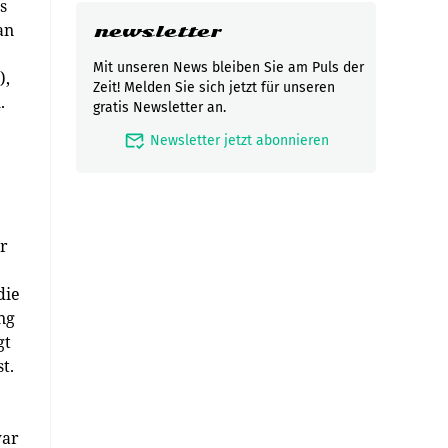
s
an
newsletter
Mit unseren News bleiben Sie am Puls der
),
Zeit! Melden Sie sich jetzt für unseren
.
gratis Newsletter an.
mark_email_read
Newsletter jetzt abonnieren
ur
die
ng
gt
t.
war