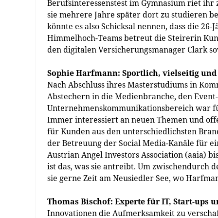
Berufsinteressenstest im Gymnasium riet ihr
sie mehrere Jahre später dort zu studieren b
könnte es also Schicksal nennen, dass die 26-J
Himmelhoch-Teams betreut die Steirerin Kun
den digitalen Versicherungsmanager Clark s
Sophie Harfmann: Sportlich, vielseitig und
Nach Abschluss ihres Masterstudiums in Ko
Abstechern in die Medienbranche, den Event-
Unternehmenskommunikationsbereich war für S
Immer interessiert an neuen Themen und offen 
für Kunden aus den unterschiedlichsten Branc
der Betreuung der Social Media-Kanäle für ein
Austrian Angel Investors Association (aaia) b
ist das, was sie antreibt. Um zwischendurch 
sie gerne Zeit am Neusiedler See, wo Harfmann
Thomas Bischof: Experte für IT, Start-ups 
Innovationen die Aufmerksamkeit zu verschaff