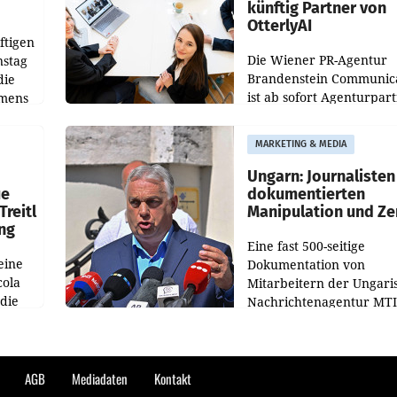
künftig Partner von
OtterlyAI
ftigen
Die Wiener PR-Agentur
nstag
Brandenstein Communica
die
ist ab sofort Agenturpar
emens
der KI-Monitoring- und
Optimierungsplattform
MARKETING & MEDIA
OtterlyAI. Damit baut di
Agentur ihr Leistungspor
Ungarn: Journalisten
ue
dokumentierten
Treitl
Manipulation und Ze
ung
Eine fast 500-seitige
eine
Dokumentation von
cola
Mitarbeitern der Ungari
 die
Nachrichtenagentur MTI 
ener
die systematische Nachri
von
Manipulation und Zensur
lina-
der Agentur während de
AGB
Mediadaten
Kontakt