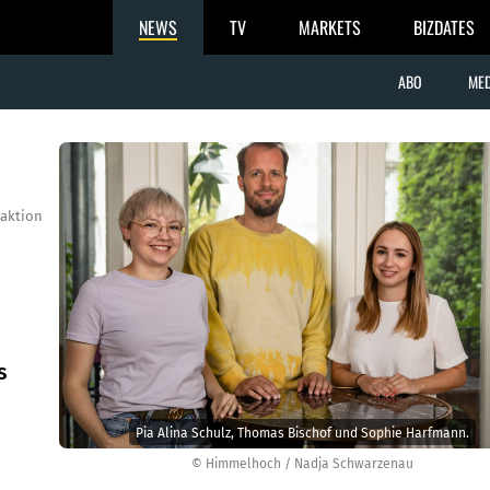
NEWS
TV
MARKETS
BIZDATES
ABO
MED
aktion
s
Pia Alina Schulz, Thomas Bischof und Sophie Harfmann.
© Himmelhoch / Nadja Schwarzenau