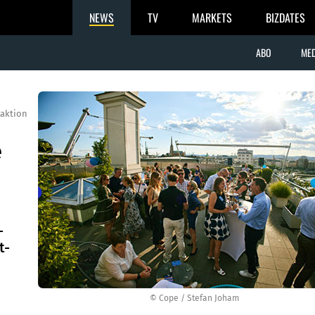
NEWS
TV
MARKETS
BIZDATES
ABO
MED
aktion
e
-
t-
© Cope / Stefan Joham