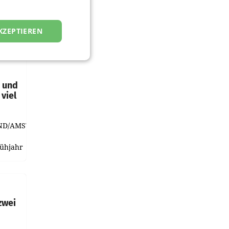
KZEPTIEREN
t und
viel
ND/AMSTERDAM.
rühjahr
h
zwei