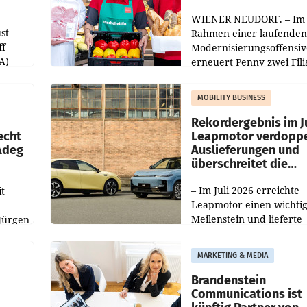
WIENER NEUDORF. – Im
st
Rahmen einer laufenden
ff
Modernisierungsoffensiv
A)
erneuert Penny zwei Fili
Nieder- und Oberösterre
slauf-
Die beiden Standorte lie
MOBILITY BUSINESS
Haag sowie im rund
ilialen
Rekordergebnis im Ju
echt
Leapmotor verdoppe
 Adeg
Auslieferungen und
überschreitet die
100.000er-Marke
– Im Juli 2026 erreichte
t
Leapmotor einen wichti
Meilenstein und lieferte
Jürgen
weltweit 101.267 Fahrze
ich
aus, womit sich das Erge
MARKETING & MEDIA
gegenüber Juli 2025 meh
örde
verdoppelte (+102
walt
Brandenstein
Communications ist