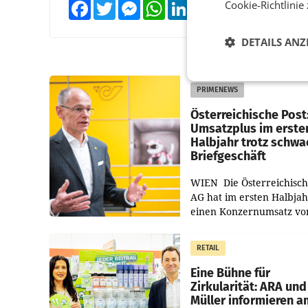
Cookie-Richtlinie
Facebook
Twitter
Messenger
WhatsApp
LinkedIn
XING
Teilen
DETAILS ANZ
PRIMENEWS
Österreichische Post
Umsatzplus im erste
Halbjahr trotz schw
Briefgeschäft
WIEN Die Österreichisch
AG hat im ersten Halbja
einen Konzernumsatz vo
1.544,0 Mio. EUR
erwirtschaftet, was eine
RETAIL
von 3,8 Prozent gegenüb
dem Vergleichszeitraum
Eine Bühne für
Zirkularität: ARA und
Müller informieren a