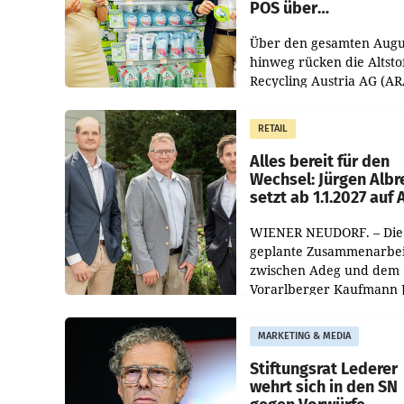
POS über
Kreislauffähigkeit
Über den gesamten Augu
hinweg rücken die Altsto
Recycling Austria AG (AR
und der Handelskonzern
Müller die Initiative „Krei
RETAIL
Helden“ in allen
österreichischen Müller-F
Alles bereit für den
Wechsel: Jürgen Albr
setzt ab 1.1.2027 auf
WIENER NEUDORF. – Die
geplante Zusammenarbei
zwischen Adeg und dem
Vorarlberger Kaufmann 
Albrecht ist kartellrechtl
freigegeben: Die
MARKETING & MEDIA
Bundeswettbewerbsbeh
und der Bundeskartellan
Stiftungsrat Lederer
wehrt sich in den SN