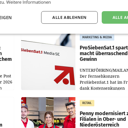
 zu.
Weitere Informationen
EIGEN
ALLE ABLEHNEN
ALLE A
MARKETING & MEDIA
:
ProSiebenSat.1 spar
n
macht überraschend 
achem
Gewinn
UNTERFÖHRING/MAILA
e Post
Der Fernsehkonzern
hr 2026
ProSiebenSat.1 hat im F
n
dank Kostensenkungen
operativ wieder Gewinn
m Plus
gemacht und die
RETAIL
er
Markterwartung deutlic
übertroffen.
Penny modernisiert 
Filialen in Ober- und
m
Niederösterreich