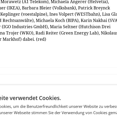
orawetz (A1 Telekom), Michaela Angerer (Helvetia),
uer (IKEA), Barbara Bleier (Volksbank), Patrick Breynck
Keplinger (voestalpine), Ines Volpert (WESTbahn), Lisa Gla
 Rechtsanwälte), Michaela Koch (BIPA), Karin Nakhai (SVA
r (IGO Industries GmbH), Maria Seltner (Hutchison Drei
tina Trojer (WKO), Radi Reiter (Green Energy Lab), Nikolau
r Markhof) dabei. (red)
ite verwendet Cookies.
okies, um die Benutzerfreundlichkeit unserer Website zu verbes
unserer Webseite stimmen Sie der Verwendung von Cookies gem