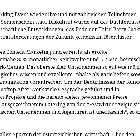
king-Event wieder live und mit zahlreichen Teilnehmer,
onnenschein statt. Diskutiert wurde auf der Dachterrass
schaftliche Entwicklungen, das Ende der Third Party Cook
Herausforderungen der Zukunft gemeinsam lösen lassen.
tes Content Marketing und erreicht als größte
einahe 85% monatlicher Reichweite rund 5,7 Mio. heimisc
rk-Medien. Das oberste Ziel: Unternehmen so gut wie mögl
gisches Wissen und exzellente Inhalte als Basis liefern sow
munikation vorantreiben. Um den Bedürfnissen der Kund
oftop After Work viele Gespräche geführt und in
Projekte und die bereits vielen gewonnenen Preise
 ausgezeichnetem Catering von den “Festwirten” zeigte si
ischen Unternehmen und Agenturen ist unerlässlich“, so d
len Sparten der österreichischen Wirtschaft. Über den