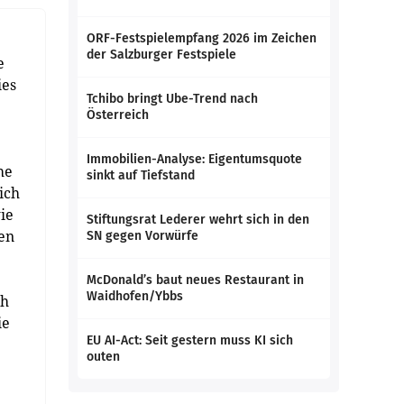
ORF-Festspielempfang 2026 im Zeichen
der Salzburger Festspiele
e
ies
Tchibo bringt Ube-Trend nach
Österreich
Immobilien-Analyse: Eigentumsquote
he
sinkt auf Tiefstand
ich
ie
Stiftungsrat Lederer wehrt sich in den
en
SN gegen Vorwürfe
McDonald’s baut neues Restaurant in
Waidhofen/Ybbs
ch
ie
EU AI-Act: Seit gestern muss KI sich
outen