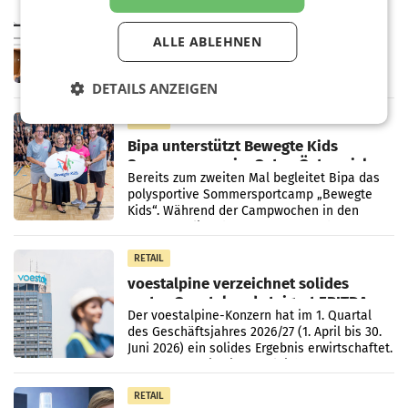
Pilnacek-U-Ausschuss - Presserat
fordert sensible Berichterstattung
ALLE ABLEHNEN
WIEN Der Presserat fordert Medienvertreter
dazu auf, im U-Ausschuss zu den
Ermittlungen rund um das Ableben des Ex-
DETAILS ANZEIGEN
Sektionschefs im Justizministerium, Christian
Pilnacek, auf sensible
RETAIL
Bipa unterstützt Bewegte Kids
Sommercamps im Osten Österreichs
Bereits zum zweiten Mal begleitet Bipa das
polysportive Sommersportcamp „Bewegte
Kids“. Während der Campwochen in den
Monaten Juli und August versorgt das
Unternehmen Kinder sowie
RETAIL
voestalpine verzeichnet solides
erstes Quartal und steigert EBITDA
Der voestalpine-Konzern hat im 1. Quartal
des Geschäftsjahres 2026/27 (1. April bis 30.
Juni 2026) ein solides Ergebnis erwirtschaftet.
Der Umsatz stieg im Vergleich zur
Vorjahresperiode
RETAIL