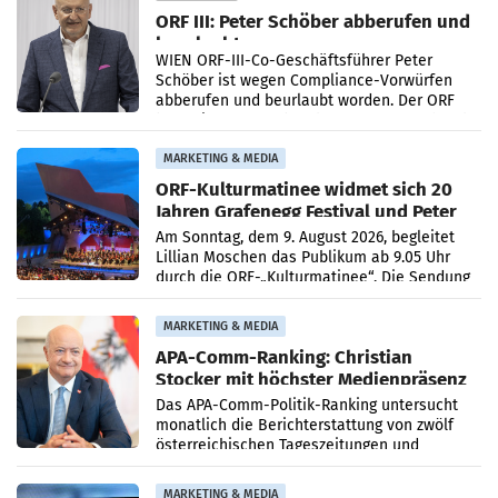
ORF III: Peter Schöber abberufen und
beurlaubt
WIEN ORF-III-Co-Geschäftsführer Peter
Schöber ist wegen Compliance-Vorwürfen
abberufen und beurlaubt worden. Der ORF
bestätigte gegenüber der APA entsprechende
Medienberichte.
MARKETING & MEDIA
ORF-Kulturmatinee widmet sich 20
Jahren Grafenegg Festival und Peter
Simonischek
Am Sonntag, dem 9. August 2026, begleitet
Lillian Moschen das Publikum ab 9.05 Uhr
durch die ORF-„Kulturmatinee“. Die Sendung
startet mit der Dokumentation „20 Jahre
Grafenegg
MARKETING & MEDIA
APA-Comm-Ranking: Christian
Stocker mit höchster Medienpräsenz
im Juli
Das APA-Comm-Politik-Ranking untersucht
monatlich die Berichterstattung von zwölf
österreichischen Tageszeitungen und
analysiert, welche Politikerinnen und
Politiker Österreichs die
MARKETING & MEDIA