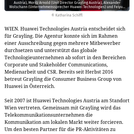
Austria), Moritz Arnold (Unit Director Grayling Austria), Alexander
Wolschann (Unternehmenssprecher Huawei Technologies) und Feiyun
Chen (PR-Director Huawei Technologies) (v.l.n.r.).
© Katharina Schiffl
WIEN. Huawei Technologies Austria entscheidet sich
für Grayling. Die Agentur konnte sich im Rahmen
einer Ausschreibung gegen mehrere Mitbewerber
durchsetzen und unterstützt das globale
Technologieunternehmen ab sofort in den Bereichen
Corporate und Stakeholder Communications,
Medienarbeit und CSR. Bereits seit Herbst 2016
betreut Grayling die Consumer Business Group von
Huawei in Österreich.
Seit 2007 ist Huawei Technologies Austria am Standort
Wien vertreten. Gemeinsam mit Grayling wird das
Telekommunikationsunternehmen die
Kommunikation am lokalen Markt weiter forcieren.
Um den besten Partner für die PR-Aktivitäten zu