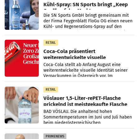
Kühl-Spray: SN Sports bringt „Keep
Cool“ auf den Markt
Die SN Sports GmbH bringt gemeinsam mit
der Firma Feygenblatt FloGu OG einen neuen
Kühl- und Regenerations-Spray auf den
Markt. Das Produkt namens „Keep Cool“ ist zu
100 Prozent
RETAIL
Coca-Cola präsentiert
weiterentwickelte visuelle
Markenidentität
Coca-Cola stellt ab Anfang August eine
weiterentwickelte visuelle Identität seiner
Verpackungen in Österreich vor. Im
Mittelpunkt des Redesigns stehen zentrale
Gestaltungselemente
RETAIL
Vöslauer 1,5-Liter-rePET-Flasche
prickelnd ist meistgekaufte Flasche
Österreichs
BAD VÖSLAU. Die anhaltend hohen
Sommertemperaturen im Juni und Juli haben
beim niederösterreichischen
Getränkehersteller Vöslauer zu deutlichen
Absatzzuwächsen geführt. Während
PRIMENEWS