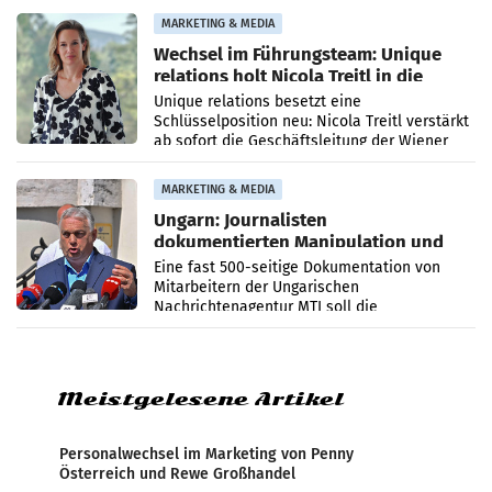
die Agentur ihr Leistungsportfolio
MARKETING & MEDIA
Wechsel im Führungsteam: Unique
relations holt Nicola Treitl in die
Geschäftsleitung
Unique relations besetzt eine
Schlüsselposition neu: Nicola Treitl verstärkt
ab sofort die Geschäftsleitung der Wiener
PR-Agentur an der Seite von Josef Kalina und
Anna Kalina-Mahr.
MARKETING & MEDIA
Ungarn: Journalisten
dokumentierten Manipulation und
Zensur
Eine fast 500-seitige Dokumentation von
Mitarbeitern der Ungarischen
Nachrichtenagentur MTI soll die
systematische Nachrichten-Manipulation und
Zensur bei der Agentur während der Zeit
Meistgelesene Artikel
Personalwechsel im Marketing von Penny
Österreich und Rewe Großhandel