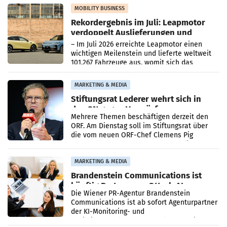
Bundeskartellanwalt
MOBILITY BUSINESS
Rekordergebnis im Juli: Leapmotor
verdoppelt Auslieferungen und
überschreitet die 100.000er-Marke
– Im Juli 2026 erreichte Leapmotor einen
wichtigen Meilenstein und lieferte weltweit
101.267 Fahrzeuge aus, womit sich das
Ergebnis gegenüber Juli 2025 mehr als
verdoppelte (+102
MARKETING & MEDIA
Stiftungsrat Lederer wehrt sich in
den SN gegen Vorwürfe
Mehrere Themen beschäftigen derzeit den
ORF. Am Dienstag soll im Stiftungsrat über
die vom neuen ORF-Chef Clemens Pig
vorgeschlagenen Besetzungen für die
Direktionen abgestimmt werden.
MARKETING & MEDIA
Brandenstein Communications ist
künftig Partner von OtterlyAI
Die Wiener PR-Agentur Brandenstein
Communications ist ab sofort Agenturpartner
der KI-Monitoring- und
Optimierungsplattform OtterlyAI. Damit baut