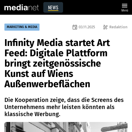
menu
NEWS
Menü
event
draw
03.11.2025
Redaktion
MARKETING & MEDIA
Infinity Media startet Art
Feed: Digitale Plattform
bringt zeitgenössische
Kunst auf Wiens
Außenwerbeflächen
Die Kooperation zeige, dass die Screens des
Unternehmens mehr leisten könnten als
klassische Werbung.