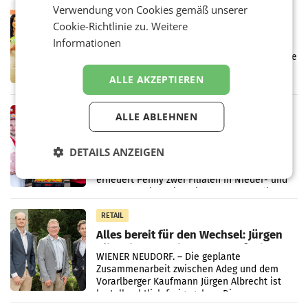
Verwendung von Cookies gemäß unserer
RETAIL
Cookie-Richtlinie zu.
Weitere
Eine Bühne für Zirkularität: ARA und
Müller informieren am POS über
Informationen
Kreislauffähigkeit
Über den gesamten August hinweg rücken die
Altstoff Recycling Austria AG (ARA) und der
ALLE AKZEPTIEREN
Handelskonzern Müller die Initiative
„Kreislauf-Helden“ in allen österreichischen
Müller-Filialen
RETAIL
ALLE ABLEHNEN
Penny modernisiert zwei Filialen in
Ober- und Niederösterreich
DETAILS ANZEIGEN
WIENER NEUDORF. – Im Rahmen einer
laufenden Modernisierungsoffensive
erneuert Penny zwei Filialen in Nieder- und
Oberösterreich. Die beiden Standorte liegen
in Haag sowie im rund
RETAIL
Alles bereit für den Wechsel: Jürgen
Albrecht setzt ab 1.1.2027 auf Adeg
WIENER NEUDORF. – Die geplante
Zusammenarbeit zwischen Adeg und dem
Vorarlberger Kaufmann Jürgen Albrecht ist
kartellrechtlich freigegeben: Die
Bundeswettbewerbsbehörde und der