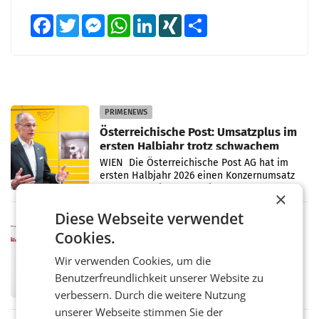
Facebook
Twitter
Messenger
WhatsApp
LinkedIn
XING
Teilen
PRIMENEWS
Österreichische Post: Umsatzplus im
ersten Halbjahr trotz schwachem
Briefgeschäft
WIEN Die Österreichische Post AG hat im
ersten Halbjahr 2026 einen Konzernumsatz
von 1.544,0 Mio. EUR erwirtschaftet, was
×
einem Plus von 3,8 Prozent gegenüber dem
Vergleichszeitraum
Diese Webseite verwendet
MARKETING & MEDIA
Cookies.
ProSiebenSat.1 spart und macht
überraschend viel Gewinn
Wir verwenden Cookies, um die
UNTERFÖHRING/MAILAND/AMSTERDAM. Der
Benutzerfreundlichkeit unserer Website zu
Fernsehkonzern ProSiebenSat.1 hat im
Frühjahr dank Kostensenkungen operativ
verbessern. Durch die weitere Nutzung
wieder Gewinn gemacht und die
unserer Webseite stimmen Sie der
Markterwartung deutlich übertroffen.