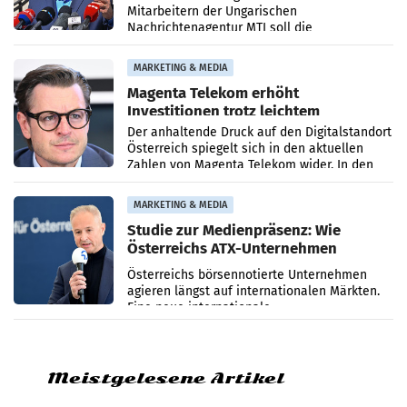
Mitarbeitern der Ungarischen
Nachrichtenagentur MTI soll die
systematische Nachrichten-Manipulation und
Zensur bei der Agentur während der Zeit
MARKETING & MEDIA
Magenta Telekom erhöht
Investitionen trotz leichtem
Umsatzrückgang
Der anhaltende Druck auf den Digitalstandort
Österreich spiegelt sich in den aktuellen
Zahlen von Magenta Telekom wider. In den
ersten sechs Monaten des laufenden Jahres
verzeichnete
MARKETING & MEDIA
Studie zur Medienpräsenz: Wie
Österreichs ATX-Unternehmen
international wahrgenommen
Österreichs börsennotierte Unternehmen
werden
agieren längst auf internationalen Märkten.
Eine neue internationale
Medienresonanzanalyse untersucht die
weltweite Berichterstattung über
Meistgelesene Artikel