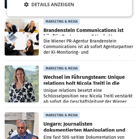
DETAILS ANZEIGEN
die vom neuen ORF-Chef Clemens Pig
vorgeschlagenen Besetzungen für die
Direktionen abgestimmt werden.
MARKETING & MEDIA
Brandenstein Communications ist
künftig Partner von OtterlyAI
Die Wiener PR-Agentur Brandenstein
Communications ist ab sofort Agenturpartner
der KI-Monitoring- und
Optimierungsplattform OtterlyAI. Damit baut
die Agentur ihr Leistungsportfolio
MARKETING & MEDIA
Wechsel im Führungsteam: Unique
relations holt Nicola Treitl in die
Geschäftsleitung
Unique relations besetzt eine
Schlüsselposition neu: Nicola Treitl verstärkt
ab sofort die Geschäftsleitung der Wiener
PR-Agentur an der Seite von Josef Kalina und
Anna Kalina-Mahr.
MARKETING & MEDIA
Ungarn: Journalisten
dokumentierten Manipulation und
Zensur
Eine fast 500-seitige Dokumentation von