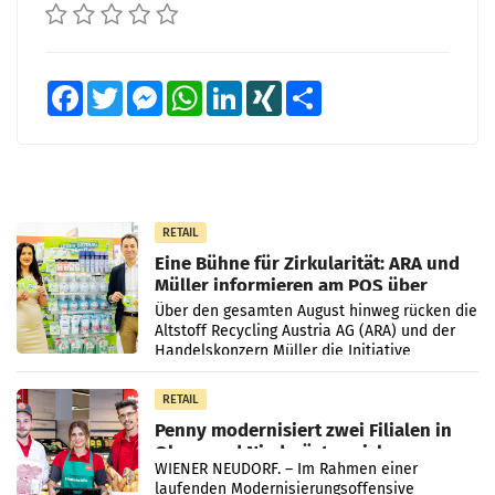
Facebook
Twitter
Messenger
WhatsApp
LinkedIn
XING
Teilen
RETAIL
Eine Bühne für Zirkularität: ARA und
Müller informieren am POS über
Kreislauffähigkeit
Über den gesamten August hinweg rücken die
Altstoff Recycling Austria AG (ARA) und der
Handelskonzern Müller die Initiative
„Kreislauf-Helden“ in allen österreichischen
Müller-Filialen
RETAIL
Penny modernisiert zwei Filialen in
Ober- und Niederösterreich
WIENER NEUDORF. – Im Rahmen einer
laufenden Modernisierungsoffensive