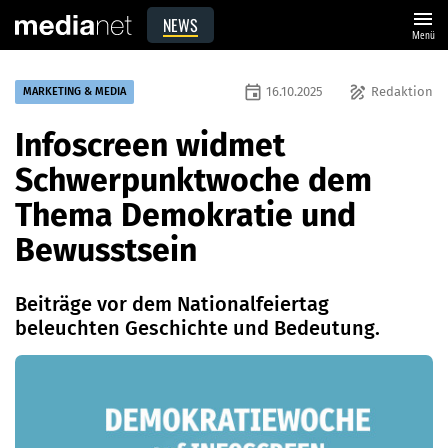
menu
NEWS
Menü
event
draw
16.10.2025
Redaktion
MARKETING & MEDIA
Infoscreen widmet
Schwerpunktwoche dem
Thema Demokratie und
Bewusstsein
Beiträge vor dem Nationalfeiertag
beleuchten Geschichte und Bedeutung.