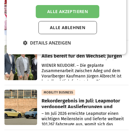
Müller-Filialen
RETAIL
Penny modernisiert zwei Filialen in
ALLE AKZEPTIEREN
Ober- und Niederösterreich
WIENER NEUDORF. – Im Rahmen einer
laufenden Modernisierungsoffensive
ALLE ABLEHNEN
erneuert Penny zwei Filialen in Nieder- und
Oberösterreich. Die beiden Standorte liegen
DETAILS ANZEIGEN
in Haag sowie im rund
RETAIL
Alles bereit für den Wechsel: Jürgen
Albrecht setzt ab 1.1.2027 auf Adeg
WIENER NEUDORF. – Die geplante
Zusammenarbeit zwischen Adeg und dem
Vorarlberger Kaufmann Jürgen Albrecht ist
kartellrechtlich freigegeben: Die
Bundeswettbewerbsbehörde und der
Bundeskartellanwalt
MOBILITY BUSINESS
Rekordergebnis im Juli: Leapmotor
verdoppelt Auslieferungen und
überschreitet die 100.000er-Marke
– Im Juli 2026 erreichte Leapmotor einen
wichtigen Meilenstein und lieferte weltweit
101.267 Fahrzeuge aus, womit sich das
Ergebnis gegenüber Juli 2025 mehr als