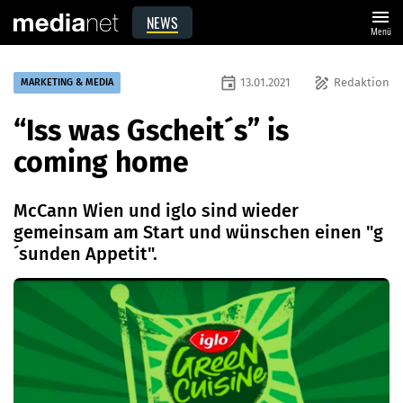
menu
NEWS
Menü
event
draw
13.01.2021
Redaktion
MARKETING & MEDIA
“Iss was Gscheit´s” is
coming home
McCann Wien und iglo sind wieder
gemeinsam am Start und wünschen einen "g
´sunden Appetit".