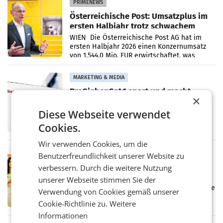
PRIMENEWS
Österreichische Post: Umsatzplus im
ersten Halbjahr trotz schwachem
Briefgeschäft
WIEN Die Österreichische Post AG hat im
ersten Halbjahr 2026 einen Konzernumsatz
von 1.544,0 Mio. EUR erwirtschaftet, was
einem Plus von 3,8 Prozent gegenüber dem
Vergleichszeitraum
MARKETING & MEDIA
ProSiebenSat.1 spart und macht
×
überraschend viel Gewinn
UNTERFÖHRING/MAILAND/AMSTERDAM. Der
Diese Webseite verwendet
Fernsehkonzern ProSiebenSat.1 hat im
Cookies.
Frühjahr dank Kostensenkungen operativ
wieder Gewinn gemacht und die
Wir verwenden Cookies, um die
Markterwartung deutlich übertroffen.
RETAIL
Benutzerfreundlichkeit unserer Website zu
Eine Bühne für Zirkularität: ARA und
verbessern. Durch die weitere Nutzung
Müller informieren am POS über
unserer Webseite stimmen Sie der
Kreislauffähigkeit
Über den gesamten August hinweg rücken die
Verwendung von Cookies gemäß unserer
Altstoff Recycling Austria AG (ARA) und der
Cookie-Richtlinie zu.
Weitere
Handelskonzern Müller die Initiative
„Kreislauf-Helden“ in allen österreichischen
Informationen