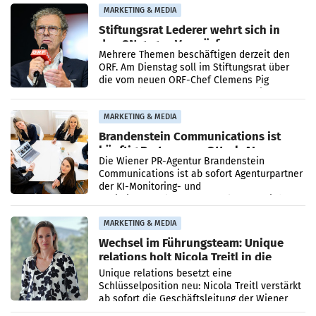
verdoppelte (+102
MARKETING & MEDIA
Stiftungsrat Lederer wehrt sich in
den SN gegen Vorwürfe
Mehrere Themen beschäftigen derzeit den
ORF. Am Dienstag soll im Stiftungsrat über
die vom neuen ORF-Chef Clemens Pig
vorgeschlagenen Besetzungen für die
Direktionen abgestimmt werden.
MARKETING & MEDIA
Brandenstein Communications ist
künftig Partner von OtterlyAI
Die Wiener PR-Agentur Brandenstein
Communications ist ab sofort Agenturpartner
der KI-Monitoring- und
Optimierungsplattform OtterlyAI. Damit baut
die Agentur ihr Leistungsportfolio
MARKETING & MEDIA
Wechsel im Führungsteam: Unique
relations holt Nicola Treitl in die
Geschäftsleitung
Unique relations besetzt eine
Schlüsselposition neu: Nicola Treitl verstärkt
ab sofort die Geschäftsleitung der Wiener
PR-Agentur an der Seite von Josef Kalina und