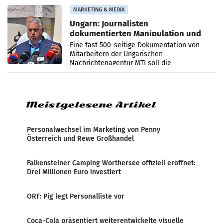
Anna Kalina-Mahr.
MARKETING & MEDIA
Ungarn: Journalisten
dokumentierten Manipulation und
Zensur
Eine fast 500-seitige Dokumentation von
Mitarbeitern der Ungarischen
Nachrichtenagentur MTI soll die
systematische Nachrichten-Manipulation und
Zensur bei der Agentur während der Zeit
Meistgelesene Artikel
Personalwechsel im Marketing von Penny
Österreich und Rewe Großhandel
Falkensteiner Camping Wörthersee offiziell eröffnet:
Drei Millionen Euro investiert
ORF: Pig legt Personalliste vor
Coca-Cola präsentiert weiterentwickelte visuelle